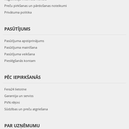
Preču pirkšanas un pārdošanas noteikumi
Privātuma politika
PASŪTĪJUMS
Pasūtījuma apstiprinājums
Pasūtījuma mainīšana
Pasūtījuma veikšana
Pieslēgšanās kontam
PĒC IEPIRKŠANĀS
Fera24 lietotne
Garantija un serviss
PVN rēķini
Sūdzības un preču atgriešana
PAR UZŅĒMUMU