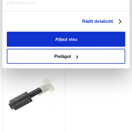
pakalpojumus.
Aquael fleita filtrams Fan,
TETRA IN 300 plus Impeller
Circulator 350/650 ir kt.
Rādīt detalizēti
€
6.63
€
4.97
Atļaut visu
PIEVIENOT GROZAM
PIEVIENOT GROZAM
Pielāgot