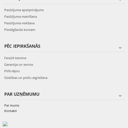
Pasūtījuma apstiprinājums
Pasūtījuma mainīšana
Pasūtījuma veikšana
Pieslēgšanās kontam
PĒC IEPIRKŠANĀS
Fera24 lietotne
Garantija un serviss
PVN rēķini
Sūdzības un preču atgriešana
PAR UZŅĒMUMU
Par mums
Kontakti