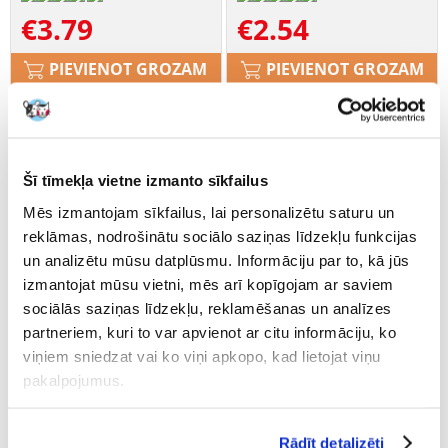
€
3.79
€
2.54
PIEVIENOT GROZAM
PIEVIENOT GROZAM
Šī tīmekļa vietne izmanto sīkfailus
Mēs izmantojam sīkfailus, lai personalizētu saturu un
reklāmas, nodrošinātu sociālo saziņas līdzekļu funkcijas
un analizētu mūsu datplūsmu. Informāciju par to, kā jūs
izmantojat mūsu vietni, mēs arī kopīgojam ar saviem
sociālās saziņas līdzekļu, reklamēšanas un analīzes
partneriem, kuri to var apvienot ar citu informāciju, ko
viņiem sniedzat vai ko viņi apkopo, kad lietojat viņu
pakalpojumus.
Trixie pūku un spalvu
Rādīt detalizēti