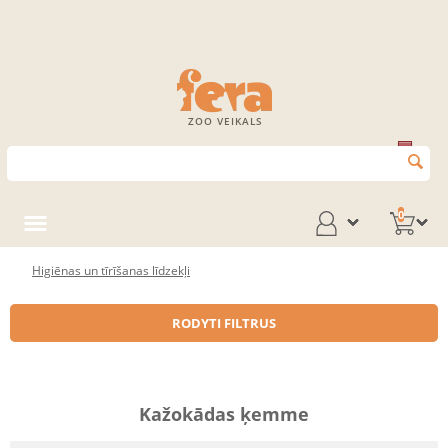
ZOO VEIKALS
0
Higiēnas un tīrīšanas līdzekļi
RODYTI FILTRUS
Kažokādas ķemme