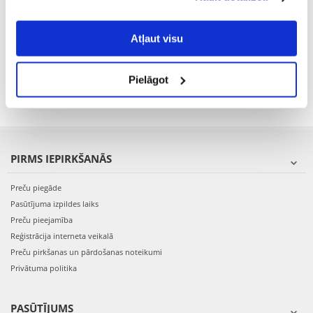
savācējs
Atļaut visu
€
2.55
Pielāgot
PIEVIENOT GROZAM
PIRMS IEPIRKŠANĀS
Preču piegāde
Pasūtījuma izpildes laiks
Preču pieejamība
Reģistrācija interneta veikalā
Preču pirkšanas un pārdošanas noteikumi
Privātuma politika
PASŪTĪJUMS