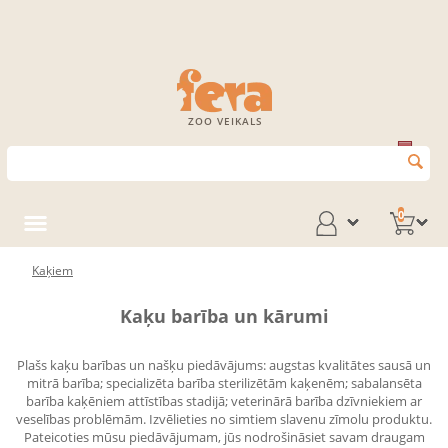
ZOO VEIKALS
0
Kaķiem
Kaķu barība un kārumi
Plašs kaķu barības un našķu piedāvājums: augstas kvalitātes sausā un
mitrā barība; specializēta barība sterilizētām kaķenēm; sabalansēta
barība kaķēniem attīstības stadijā; veterinārā barība dzīvniekiem ar
veselības problēmām. Izvēlieties no simtiem slavenu zīmolu produktu.
Pateicoties mūsu piedāvājumam, jūs nodrošināsiet savam draugam