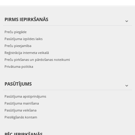
PIRMS IEPIRKŠANĀS
Preču piegāde
Pasūtījuma izpildes laiks
Preču pieejamība
Reģistrācija interneta veikalā
Preču pirkšanas un pārdošanas noteikumi
Privātuma politika
PASŪTĪJUMS
Pasūtījuma apstiprinājums
Pasūtījuma mainīšana
Pasūtījuma veikšana
Pieslēgšanās kontam
PĒC IEPIRKŠANĀS