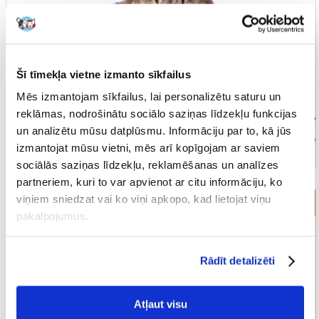
Šī tīmekļa vietne izmanto sīkfailus
Mēs izmantojam sīkfailus, lai personalizētu saturu un
reklāmas, nodrošinātu sociālo saziņas līdzekļu funkcijas
un analizētu mūsu datplūsmu. Informāciju par to, kā jūs
izmantojat mūsu vietni, mēs arī kopīgojam ar saviem
sociālās saziņas līdzekļu, reklamēšanas un analīzes
partneriem, kuri to var apvienot ar citu informāciju, ko
viņiem sniedzat vai ko viņi apkopo, kad lietojat viņu
Kārumi kaķiem
pakalpojumus.
Rādīt detalizēti
Atļaut visu