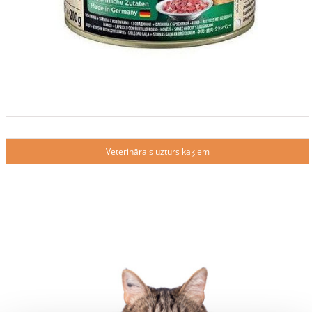
Veterinārais uzturs kaķiem