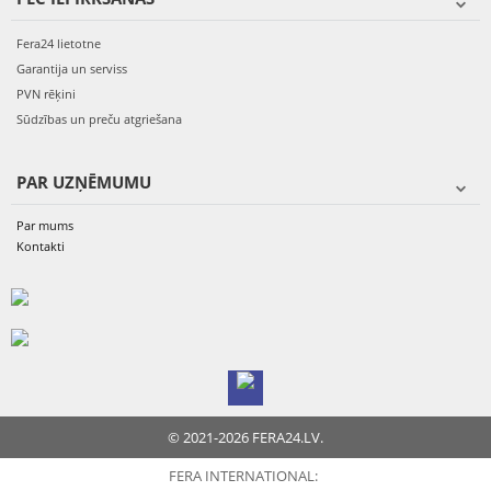
Fera24 lietotne
Garantija un serviss
PVN rēķini
Sūdzības un preču atgriešana
PAR UZŅĒMUMU
Par mums
Kontakti
© 2021-2026 FERA24.LV.
FERA INTERNATIONAL: