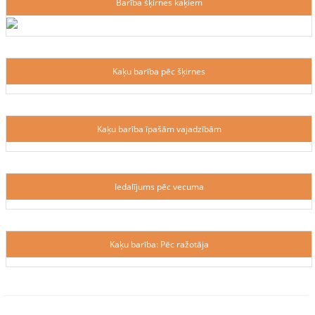
Barība šķirnes kaķiem
Kaķu barība pēc šķirnes
Kaķu barība īpašām vajadzībām
Iedalījums pēc vecuma
Kaķu barība: Pēc ražotāja