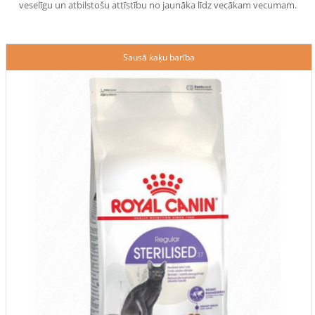
veselīgu un atbilstošu attīstību no jaunāka līdz vecākam vecumam.
Sausā kaķu barība