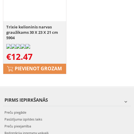
Trixie kelioninis narvas
graužikams 30 X 23 X 21 cm
5904
€
12.47
PIEVIENOT GROZAM
PIRMS IEPIRKŠANĀS
Preču piegāde
Pasūtījuma izpildes laiks
Preču pieejamība
Reģistrācija interneta veikalā