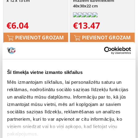
x 12 x 13 cm
maziem dzīvniekiem
40x30x22 cm
€
6.04
€
13.47
PIEVIENOT GROZAM
PIEVIENOT GROZAM
Šī tīmekļa vietne izmanto sīkfailus
Mēs izmantojam sīkfailus, lai personalizētu saturu un
reklāmas, nodrošinātu sociālo saziņas līdzekļu funkcijas
un analizētu mūsu datplūsmu. Informāciju par to, kā jūs
izmantojat mūsu vietni, mēs arī kopīgojam ar saviem
sociālās saziņas līdzekļu, reklamēšanas un analīzes
partneriem, kuri to var apvienot ar citu informāciju, ko
viņiem sniedzat vai ko viņi apkopo, kad lietojat viņu
pakalpojumus.