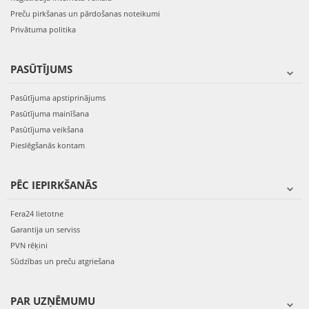
Preču pirkšanas un pārdošanas noteikumi
Privātuma politika
PASŪTĪJUMS
Pasūtījuma apstiprinājums
Pasūtījuma mainīšana
Pasūtījuma veikšana
Pieslēgšanās kontam
PĒC IEPIRKŠANĀS
Fera24 lietotne
Garantija un serviss
PVN rēķini
Sūdzības un preču atgriešana
PAR UZŅĒMUMU