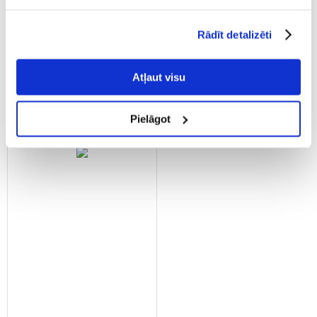
Trixie ceļojumu būris
IMAC Sweet Home
Rādīt detalizēti
grauzējiem
Atļaut visu
€
6.04
Nav noliktavā
Pielāgot
PIEVIENOT GROZAM