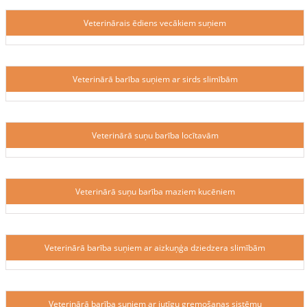
Veterinārais ēdiens vecākiem suņiem
Veterinārā barība suņiem ar sirds slimībām
Veterinārā suņu barība locītavām
Veterinārā suņu barība maziem kucēniem
Veterinārā barība suņiem ar aizkuņģa dziedzera slimībām
Veterinārā barība suņiem ar jutīgu gremošanas sistēmu