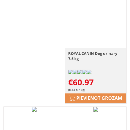
ROYAL CANIN Dog urinary
7.5 kg
€
60.97
(8.13 € / kg)
PIEVIENOT GROZAM