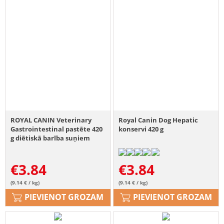
ROYAL CANIN Veterinary
Royal Canin Dog Hepatic
Gastrointestinal pastēte 420
konservi 420 g
g diētiskā barība suņiem
€
3.84
€
3.84
(9.14 € / kg)
(9.14 € / kg)
PIEVIENOT GROZAM
PIEVIENOT GROZAM