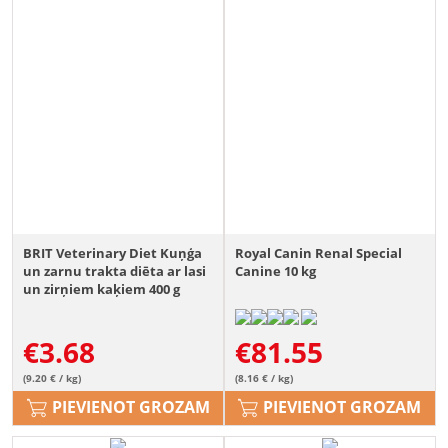
BRIT Veterinary Diet Kuņģa
Royal Canin Renal Special
un zarnu trakta diēta ar lasi
Canine 10 kg
un zirņiem kaķiem 400 g
€
3.68
€
81.55
(9.20 € / kg)
(8.16 € / kg)
PIEVIENOT GROZAM
PIEVIENOT GROZAM