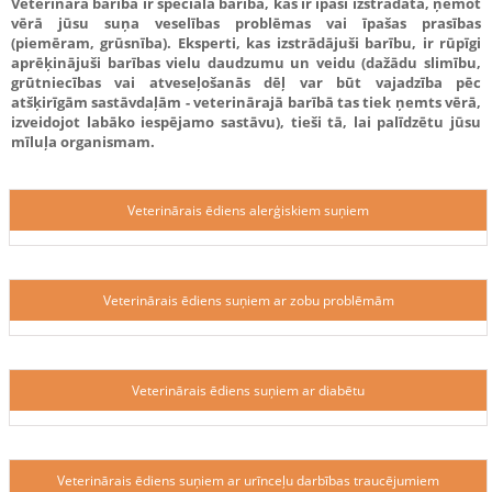
Veterinārā barība ir speciāla barība, kas ir īpaši izstrādāta, ņemot
vērā jūsu suņa veselības problēmas vai īpašas prasības
(piemēram, grūsnība). Eksperti, kas izstrādājuši barību, ir rūpīgi
aprēķinājuši barības vielu daudzumu un veidu (dažādu slimību,
grūtniecības vai atveseļošanās dēļ var būt vajadzība pēc
atšķirīgām sastāvdaļām - veterinārajā barībā tas tiek ņemts vērā,
izveidojot labāko iespējamo sastāvu), tieši tā, lai palīdzētu jūsu
mīluļa organismam.
Veterinārais ēdiens alerģiskiem suņiem
Veterinārais ēdiens suņiem ar zobu problēmām
Veterinārais ēdiens suņiem ar diabētu
Veterinārais ēdiens suņiem ar urīnceļu darbības traucējumiem