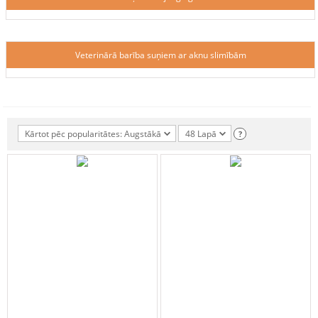
Veterinārā barība suņiem ar aknu slimībām
Kārtot pēc popularitātes: Augstākā
48 Lapā
?