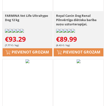
FARMINA Vet Life Ultrahypo
Royal Canin Dog Renal
Dog 12 kg
Pilnvērtīga diētiska barība
suņu uzturterapijai,
hroniskas un agrīnas nieru
mazspējas gadījumā 14 kg
€
93.29
€
89.99
(7.77 € / kg)
(6.43 € / kg)
PIEVIENOT GROZAM
PIEVIENOT GROZAM