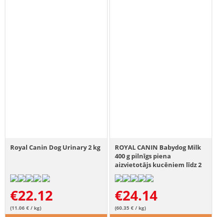
Royal Canin Dog Urinary 2 kg
ROYAL CANIN Babydog Milk
400 g pilnīgs piena
aizvietotājs kucēniem līdz 2
mēnešu vecumam
€
22.12
€
24.14
(11.06 € / kg)
(60.35 € / kg)