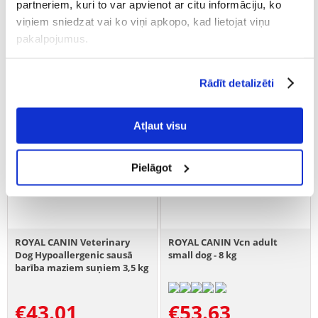
partneriem, kuri to var apvienot ar citu informāciju, ko
viņiem sniedzat vai ko viņi apkopo, kad lietojat viņu
pakalpojumus.
Rādīt detalizēti
Atļaut visu
Pielāgot
ROYAL CANIN Veterinary
ROYAL CANIN Vcn adult
Dog Hypoallergenic sausā
small dog - 8 kg
barība maziem suņiem 3,5 kg
€
43.01
€
53.63