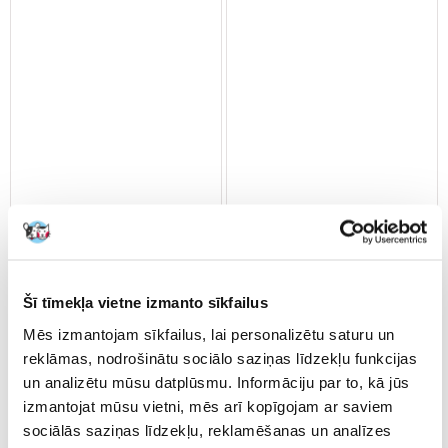
Royal Canin Dog gastro
BRIT Veterinary Diet Hepatic
Intestinal 7.5 kg
Turkey&Pea 400 g
Šī tīmekļa vietne izmanto sīkfailus
Mēs izmantojam sīkfailus, lai personalizētu saturu un
reklāmas, nodrošinātu sociālo saziņas līdzekļu funkcijas
€
54.41
€
3.58
un analizētu mūsu datplūsmu. Informāciju par to, kā jūs
(7.25 € / kg)
(8.95 € / kg)
izmantojat mūsu vietni, mēs arī kopīgojam ar saviem
PIEVIENOT GROZAM
PIEVIENOT GROZAM
sociālās saziņas līdzekļu, reklamēšanas un analīzes