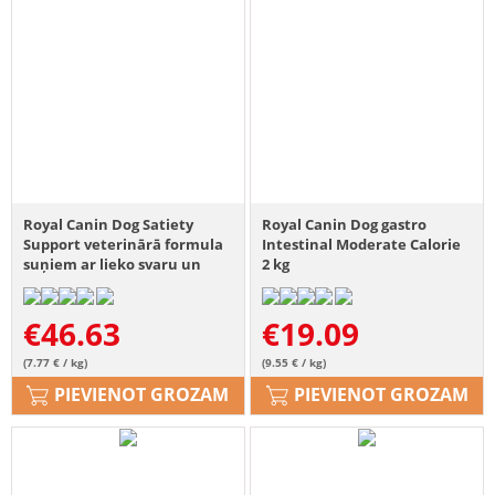
Royal Canin Dog Satiety
Royal Canin Dog gastro
Support veterinārā formula
Intestinal Moderate Calorie
suņiem ar lieko svaru un
2 kg
aptaukošanos 6 kg
€
46.63
€
19.09
(7.77 € / kg)
(9.55 € / kg)
PIEVIENOT GROZAM
PIEVIENOT GROZAM