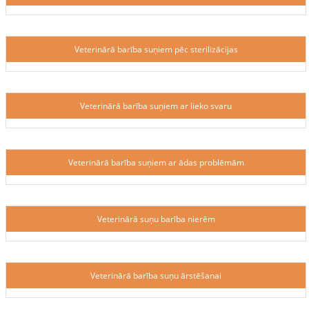
Veterinārā barība suņiem pēc sterilizācijas
Veterinārā barība suņiem ar lieko svaru
Veterinārā barība suņiem ar ādas problēmām
Veterinārā suņu barība nierēm
Veterinārā barība suņu ārstēšanai