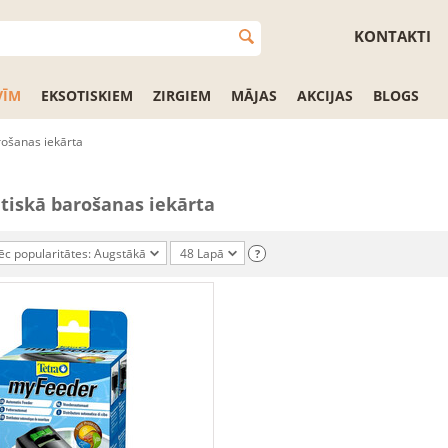
KONTAKTI
VĪM
EKSOTISKIEM
ZIRGIEM
MĀJAS
AKCIJAS
BLOGS
ošanas iekārta
iskā barošanas iekārta
ēc popularitātes: Augstākā
48 Lapā
?