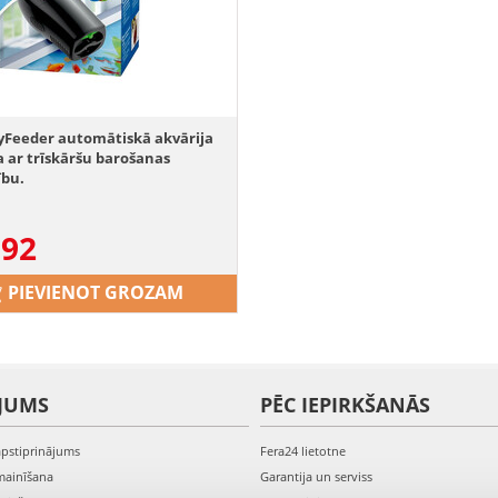
yFeeder automātiskā akvārija
 ar trīskāršu barošanas
ību.
.92
PIEVIENOT GROZAM
JUMS
PĒC IEPIRKŠANĀS
apstiprinājums
Fera24 lietotne
mainīšana
Garantija un serviss