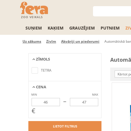
ZOO VEIKALS
SUŅIEM
KAĶIEM
GRAUZĒJIEM
PUTNIEM
ZI
Uz sākums
Zivīm
Akvāriji un piederumi
Automātiskā bar
Automāt
ZĪMOLS
No items found matching the search
criteria
TETRA
Kārtot p
CENA
MIN
MAX
–
€
LIETOT FILTRUS