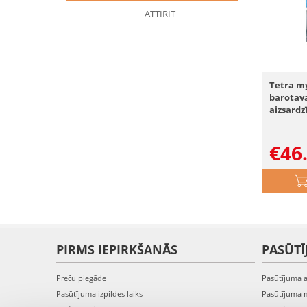
ATTĪRĪT
Tetra m
barotava
aizsardz
€
46
PIRMS IEPIRKŠANĀS
PASŪTĪ
Preču piegāde
Pasūtījuma 
Pasūtījuma izpildes laiks
Pasūtījuma 