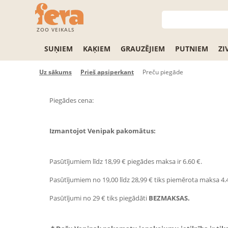
ZOO VEIKALS
SUŅIEM
KAĶIEM
GRAUZĒJIEM
PUTNIEM
ZI
Uz sākums
Prieš apsiperkant
Preču piegāde
Piegādes cena:
Izmantojot
Venipak
pakomātus:
Pasūtījumiem līdz 18,99 € piegādes maksa ir 6.60 €.
Pasūtījumiem no 19,00 līdz 28,99 € tiks piemērota maksa 4.
Pasūtījumi no 29 € tiks piegādāti
BEZMAKSAS.