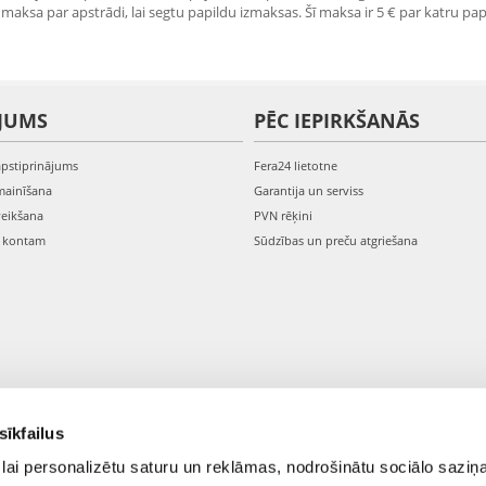
maksa par apstrādi, lai segtu papildu izmaksas. Šī maksa ir 5 € par katru pap
JUMS
PĒC IEPIRKŠANĀS
apstiprinājums
Fera24 lietotne
mainīšana
Garantija un serviss
veikšana
PVN rēķini
s kontam
Sūdzības un preču atgriešana
sīkfailus
lai personalizētu saturu un reklāmas, nodrošinātu sociālo saziņa