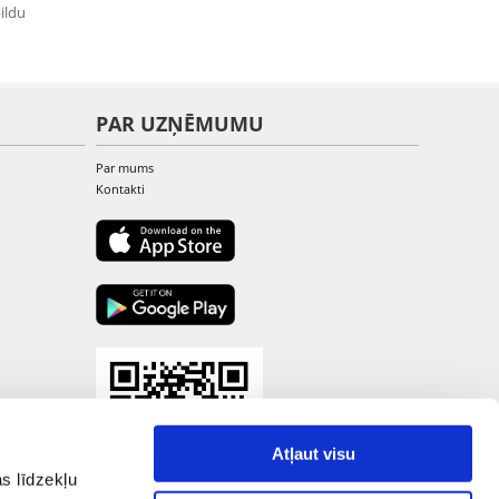
ildu
PAR UZŅĒMUMU
Par mums
Kontakti
Atļaut visu
s līdzekļu