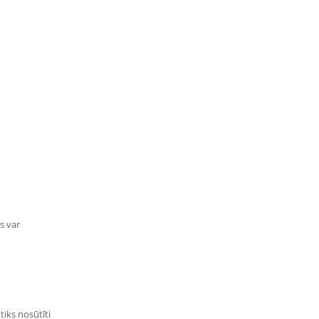
s var
tiks nosūtīti