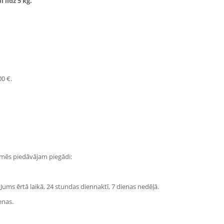
 līdz 5 kg.
00 €.
i mēs piedāvājam piegādi:
Jums ērtā laikā, 24 stundas diennaktī, 7 dienas nedēļā.
enas.