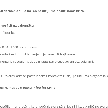
6-8 darba dienu laikā, no pasūtījuma nosūtīšanas brīža.
ar nosūtīt uz pakomātu.
 līdz 5 kg.
s: 8:00 - 17:00 darba dienās.
kavējoties informējiet kurjeru, ja pamanāt bojājumus.
ntāriem, sūtījums tiek uzskatīts par piegādātu un bez bojājumiem.
, uzvārds, adrese, pasta indekss, kontakttālrunis), pasūtījuma piegādes laik
ormējiet mūs pa
e-pastu
info@fera24.lv
 pasūtījumi ar precēm, kuru kopējais svars pārsniedz 31 kg, atkarībā no svara 