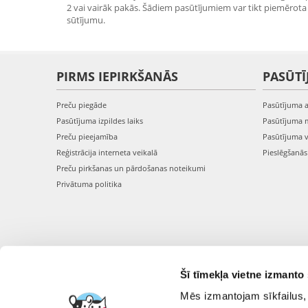
2 vai vairāk pakās. Šādiem pasūtījumiem var tikt piemērota 
sūtījumu.
PIRMS IEPIRKŠANĀS
PASŪTĪ
Preču piegāde
Pasūtījuma 
Pasūtījuma izpildes laiks
Pasūtījuma 
Preču pieejamība
Pasūtījuma 
Reģistrācija interneta veikalā
Pieslēgšanā
Preču pirkšanas un pārdošanas noteikumi
Privātuma politika
Šī tīmekļa vietne izmanto 
Mēs izmantojam sīkfailus, 