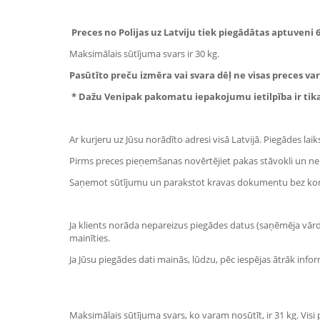
Preces no Polijas uz Latviju tiek piegādātas aptuveni 
Maksimālais sūtījuma svars ir 30 kg.
Pasūtīto preču izmēra vai svara dēļ ne visas preces v
* Dažu
Venipak
pakomatu iepakojumu ietilpība ir tikai
Ar kurjeru uz Jūsu norādīto adresi visā Latvijā. Piegādes laik
Pirms preces pieņemšanas novērtējiet pakas stāvokli un ne
Saņemot sūtījumu un parakstot kravas dokumentu bez kome
Ja klients norāda nepareizus piegādes datus (saņēmēja vārds
mainīties.
Ja Jūsu piegādes dati mainās, lūdzu, pēc iespējas ātrāk inf
Maksimālais sūtījuma svars, ko varam nosūtīt, ir 31 kg. Visi