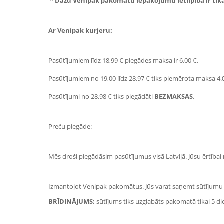
* Dažu
Venipak
pakomatu iepakojumu ietilpība ir tikai
Ar
Venipak
kurjeru:
Pasūtījumiem līdz 18,99 € piegādes maksa ir 6.00 €.
Pasūtījumiem no 19,00 līdz 28,97 € tiks piemērota maksa 4.
Pasūtījumi no 28,98 € tiks piegādāti
BEZMAKSAS
.
Preču piegāde:
Mēs droši piegādāsim pasūtījumus visā Latvijā. Jūsu ērtība
Izmantojot
Venipak
pakomātus. Jūs varat saņemt sūtījumu
BRĪDINĀJUMS:
sūtījums tiks uzglabāts pakomatā tikai 5 di