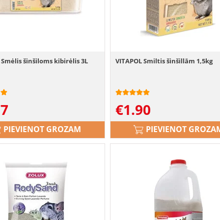
Smėlis šinšiloms kibirėlis 3L
VITAPOL Smiltis šinšillām 1,5kg
77
€
1.90
PIEVIENOT GROZAM
PIEVIENOT GROZA