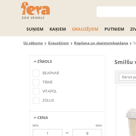
ZOO VEIKALS
SUŅIEM
KAĶIEM
GRAUZĒJIEM
PUTNIEM
ZI
Uz sākums
Grauzējiem
Kopšana un skaistumkopšana
S
Smilšu 
ZĪMOLS
No items found matching the search
criteria
BEAPHAR
Kārtot p
TRIXIE
VITAPOL
ZOLUX
CENA
MIN
MAX
–