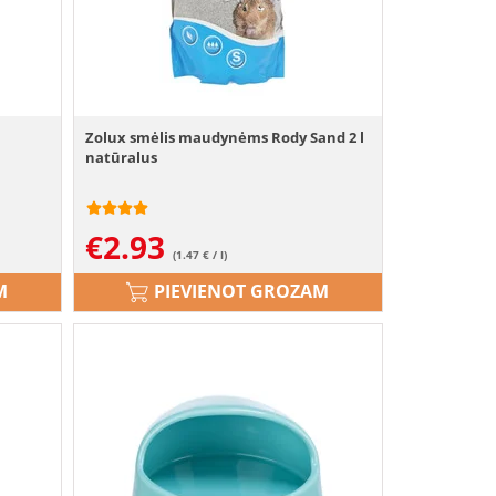
Zolux smėlis maudynėms Rody Sand 2 l
natūralus
€
2.93
(1.47 € / l)
M
PIEVIENOT GROZAM