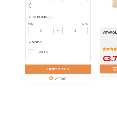
€
TILPUMS (L)
MIN
MAX
–
VITAPOL 
VEIDS
No items found matching the search
criteria
SMILTIS
€
3.
LIETOT FILTRUS
ATTĪRĪT