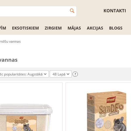
KONTAKTI
VĪM
EKSOTISKIEM
ZIRGIEM
MĀJAS
AKCIJAS
BLOGS
milšu vannas
vannas
ēc popularitātes: Augstākā
48 Lapā
?