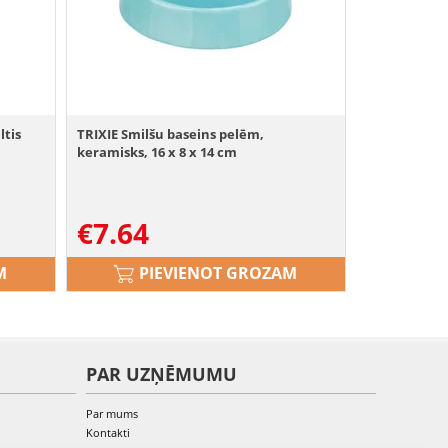
ltis
TRIXIE Smilšu baseins pelēm,
keramisks, 16 x 8 x 14 cm
€
7.64
M
PIEVIENOT GROZAM
PAR UZŅĒMUMU
Par mums
Kontakti