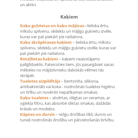
un aktīvi.
Kaķiem
Kaķu guļvietas un kaķu mājiņas
–
lieliska ērtu,
mīkstu spilvenu, sēdekļu un mājīgu guļvietu izvēle,
kuras var pat piekārt pie radiatora.
Kaķu skrāpētavas kaķiem
–
lieliska ērtu, mīkstu
spilvenu, sēdekļu un mājīgu guļvietu izvēle, kuras var
pat piekārt pie radiatora
.
Rotaļlietas kaķiem
–
kaķiem neaizstājams
palīglīdzeklis. Pateicoties tiem, jūs pasargāsiet savas
mēbeles no mājdzīvnieku dabiskās vēlmes tās
skrāpēt.
Tualetes aizpildītājs
–
bentonīta, silikona,
antibakteriāls vai koka - nodrošinās tualetes higiēnu
un tīrību un novērsīs nepatīkamas smakas
.
Kaķu tualetes
–
atvērtas, slēgtas un veramas, ar
oglekļa filtru, kas absorbē sliktas smakas, dažādās
krāsās un modeļos
.
Kāpnes un durvis
–
režģu drošības tīkli, durvis un
tuneļi nodrošinās drošību un pārvietošanās brīvību.