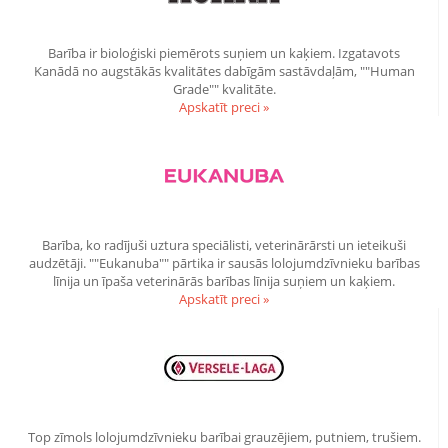
Barība ir bioloģiski piemērots suņiem un kaķiem. Izgatavots
Kanādā no augstākās kvalitātes dabīgām sastāvdaļām, ""Human
Grade"" kvalitāte.
Apskatīt preci »
Barība, ko radījuši uztura speciālisti, veterinārārsti un ieteikuši
audzētāji. ""Eukanuba"" pārtika ir sausās lolojumdzīvnieku barības
līnija un īpaša veterinārās barības līnija suņiem un kaķiem.
Apskatīt preci »
Top zīmols lolojumdzīvnieku barībai grauzējiem, putniem, trušiem.