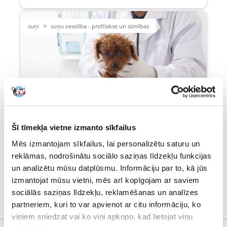
>
suņi
suņu veselība - profilakse un slimības
Šī tīmekļa vietne izmanto sīkfailus
Dzelte sunim - prognoze, ārstēšana,
Mēs izmantojam sīkfailus, lai personalizētu saturu un
simptomi
reklāmas, nodrošinātu sociālo saziņas līdzekļu funkcijas
un analizētu mūsu datplūsmu. Informāciju par to, kā jūs
izmantojat mūsu vietni, mēs arī kopīgojam ar saviem
sociālās saziņas līdzekļu, reklamēšanas un analīzes
FERA24.LV: E-veikals ar dzīvnieku barību un
partneriem, kuri to var apvienot ar citu informāciju, ko
piederumiem
viņiem sniedzat vai ko viņi apkopo, kad lietojat viņu