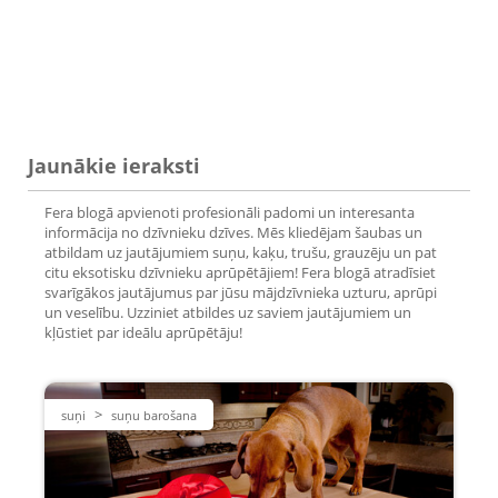
Jaunākie ieraksti
Fera blogā apvienoti profesionāli padomi un interesanta
informācija no dzīvnieku dzīves. Mēs kliedējam šaubas un
atbildam uz jautājumiem suņu, kaķu, trušu, grauzēju un pat
citu eksotisku dzīvnieku aprūpētājiem! Fera blogā atradīsiet
svarīgākos jautājumus par jūsu mājdzīvnieka uzturu, aprūpi
un veselību. Uzziniet atbildes uz saviem jautājumiem un
kļūstiet par ideālu aprūpētāju!
>
suņi
suņu barošana