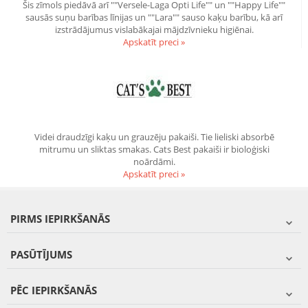
Šis zīmols piedāvā arī ""Versele-Laga Opti Life"" un ""Happy Life""
sausās suņu barības līnijas un ""Lara"" sauso kaķu barību, kā arī
izstrādājumus vislabākajai mājdzīvnieku higiēnai.
Apskatīt preci »
Videi draudzīgi kaķu un grauzēju pakaiši. Tie lieliski absorbē
mitrumu un sliktas smakas. Cats Best pakaiši ir bioloģiski
noārdāmi.
Apskatīt preci »
PIRMS IEPIRKŠANĀS
PASŪTĪJUMS
PĒC IEPIRKŠANĀS