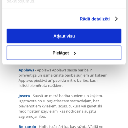
pakalpojumus.
Mūsu veikalā atradīsiet vairāk nekā 13 000 produktu,
kas apmierinās visas jūsu mājdzīvnieku - suņu, kaķu,
zivju, kāmju, jūrascūciņu, trušu, bruņurupuču un
Rādīt detalizēti
kanārijputniņu - vajadzības.
Atļaut visu
Royal Canin
- Royal Canin Top sausā un mitrā barība
suņiem un kaķiem, ieskaitot speciālo šķirņu barību un
Pielāgot
īpašu veterinārārās barības līniju. Fera24.lv zooveikalā
ir pieejama visa Royal Canin pārtika.
Applaws
- Applaws Applaws sausā barība ir
pilnvērtīga un izsmalcināta barība suņiem un kaķiem.
Applaws piedāvā arī papildu mitro barību, kas ir
lieliski piemērota našķiem.
Josera
- Sausā un mitrā barība suņiem un kaķiem.
Izgatavota no rūpīgi atlasītām sastāvdaļām, bez
pievienotiem kviešiem, sojas, cukura vai ģenētiski
modificētām izejvielām, kas nodrošina augstu
sagremojamību.
Belcando
- Holistiskā pārtika, kas ražota Vācijā no