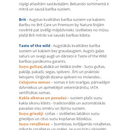
rūpīgi atlasītām sastāvdaļām. Belcando sortimentā ir
mitrā un sausā barība suņiem.
Brit
- Augstas kvalitātes barība suņiem vai kaķiem.
Barību no Brit Care un Premium by Nature līnijām
novērtē pat izvēlīgi mājdzīvnieki. Izvēlieties no mūsu
plašā Brit mitrās vai sausās barības klāsta.
Taste of the wild
- Augstākās kvalitātes barība
suņiem un kaķiem bez graudaugiem. Augsts gaļas
saturs un svaigi augļi un dārzeņi ir Taste of the Wild
barības panākumu garants.
Suņu gultas
Labākā un lielākā izvēle - Suņu gultas,
paklāji, pakaiši, segas, spilveni . Ērti un praktiski
lietojami. Oriģināli dizaina spilveni no Holandes..
Ceļojumu somas
–
somas ir ļoti svarīgas, pārvadājot
dzīvniekus un apmeklējot veterinārārstu, IATA
sertificētas somas.
Kakla siksnas un pavadas
–
suņiem plašs suņu
kakla siksnu klāsts - tradicionālās un automātiskās
pavadas visu izmēru un šķirņu suņiem.
Suņu griezēji
собак
–
izvēlieties labākos suņu
griezējus un citus suņu kopšanas līdzekļus.
Suņu rotaļlietas
–
bumbiņas, košļājamās rotaļlietas,
mīkstās rotaļlietas un spēles, lai suņi būtu izklaidēti