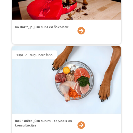
Ko darīt, ja jūsu suns ēd šokolādi?
>
suņi
suņu barošana
BARF diēta jūsu sunim - ceļvedis un
konsultācijas