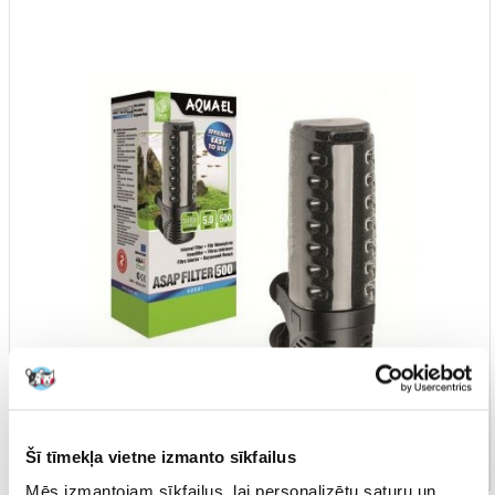
Šī tīmekļa vietne izmanto sīkfailus
Mēs izmantojam sīkfailus, lai personalizētu saturu un