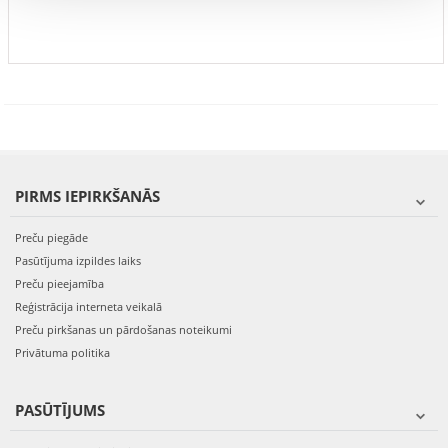
PIRMS IEPIRKŠANĀS
Preču piegāde
Pasūtījuma izpildes laiks
Preču pieejamība
Reģistrācija interneta veikalā
Preču pirkšanas un pārdošanas noteikumi
Privātuma politika
PASŪTĪJUMS