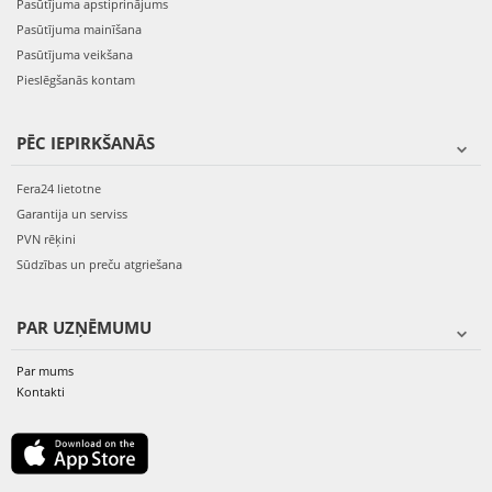
Pasūtījuma apstiprinājums
Pasūtījuma mainīšana
Pasūtījuma veikšana
Pieslēgšanās kontam
PĒC IEPIRKŠANĀS
Fera24 lietotne
Garantija un serviss
PVN rēķini
Sūdzības un preču atgriešana
PAR UZŅĒMUMU
Par mums
Kontakti