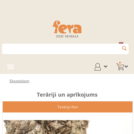
ZOO VEIKALS
0
Eksotiskiem
Terāriji un aprīkojums
Terāriju foni