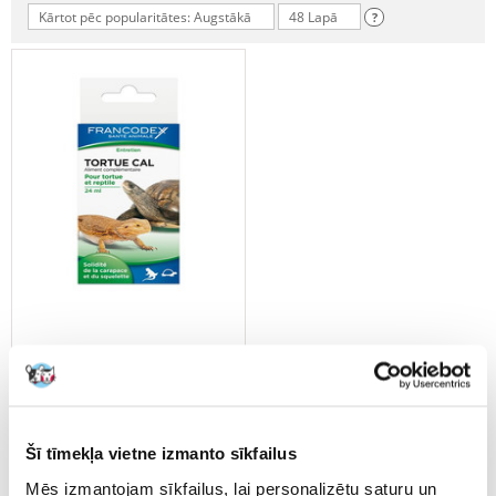
Kārtot pēc popularitātes: Augstākā
48 Lapā
?
Francodex kalcijs
bruņurupučiem un rāpuļiem
Šī tīmekļa vietne izmanto sīkfailus
24 ml
Mēs izmantojam sīkfailus, lai personalizētu saturu un