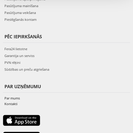
Pasūtījuma mainīšana
Pasūtījuma veikšana
Pieslēgšanās kontam
PĒC IEPIRKŠANĀS
Fera24 lietotne
Garantija un serviss
PVN rēķini
Sūdzības un preču atgriešana
PAR UZŅĒMUMU
Par mums
Kontakti