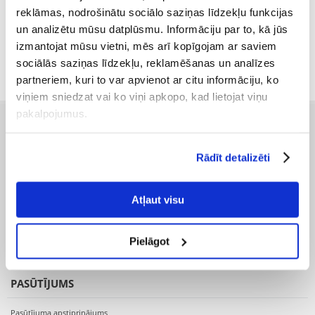
reklāmas, nodrošinātu sociālo saziņas līdzekļu funkcijas
€
6.12
un analizētu mūsu datplūsmu. Informāciju par to, kā jūs
(25.50 € / 100 ml)
izmantojat mūsu vietni, mēs arī kopīgojam ar saviem
PIEVIENOT GROZAM
sociālās saziņas līdzekļu, reklamēšanas un analīzes
partneriem, kuri to var apvienot ar citu informāciju, ko
viņiem sniedzat vai ko viņi apkopo, kad lietojat viņu
pakalpojumus.
PIRMS IEPIRKŠANĀS
Rādīt detalizēti
Preču piegāde
Pasūtījuma izpildes laiks
Preču pieejamība
Atļaut visu
Reģistrācija interneta veikalā
Preču pirkšanas un pārdošanas noteikumi
Pielāgot
Privātuma politika
PASŪTĪJUMS
Pasūtījuma apstiprinājums