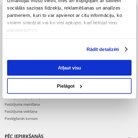
izmantojat mūsu vietni, mēs arī kopīgojam ar saviem
sociālās saziņas līdzekļu, reklamēšanas un analīzes
partneriem, kuri to var apvienot ar citu informāciju, ko
PIRMS IEPIRKŠANĀS
viņiem sniedzat vai ko viņi apkopo, kad lietojat viņu
pakalpojumus.
Preču piegāde
Pasūtījuma izpildes laiks
Preču pieejamība
Rādīt detalizēti
Reģistrācija interneta veikalā
Preču pirkšanas un pārdošanas noteikumi
Privātuma politika
Atļaut visu
PASŪTĪJUMS
Pielāgot
Pasūtījuma apstiprinājums
Pasūtījuma mainīšana
Pasūtījuma veikšana
Pieslēgšanās kontam
PĒC IEPIRKŠANĀS