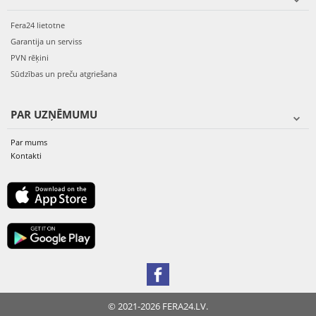
Fera24 lietotne
Garantija un serviss
PVN rēķini
Sūdzības un preču atgriešana
PAR UZŅĒMUMU
Par mums
Kontakti
© 2021-2026 FERA24.LV.