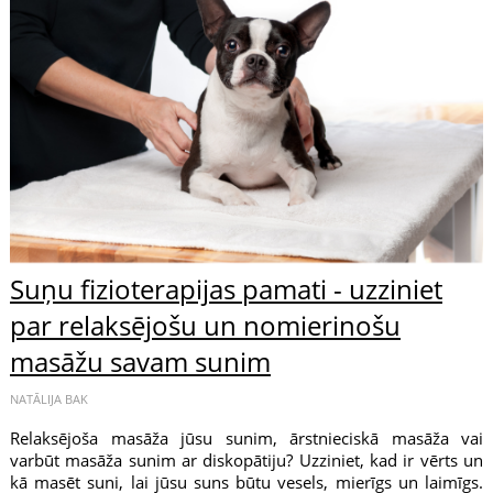
Suņu fizioterapijas pamati - uzziniet
par relaksējošu un nomierinošu
masāžu savam sunim
NATĀLIJA BAK
Relaksējoša masāža jūsu sunim, ārstnieciskā masāža vai
varbūt masāža sunim ar diskopātiju? Uzziniet, kad ir vērts un
kā masēt suni, lai jūsu suns būtu vesels, mierīgs un laimīgs.