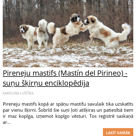
Pireneju mastifs (Mastín del Pirineo) -
suņu šķirņu enciklopēdija
KAROLINA LUŠČĪKA
Pireneju mastifs kopā ar spāņu mastifu savulaik tika uzskatīts
par vienu šķirni. Šobrīd šie suņi ļoti atšķiras un patiesībā tiem
ir maz kopīga, izņemot kopīgo vēsturi. Tos reģistrē saskaņā
ar...
LASĪT VAIRĀK