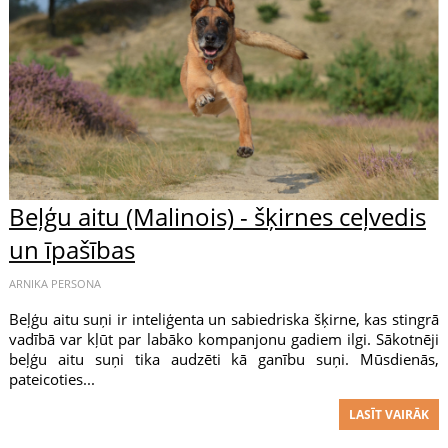
Beļģu aitu (Malinois) - šķirnes ceļvedis
un īpašības
ARNIKA PERSONA
Beļģu aitu suņi ir inteliģenta un sabiedriska šķirne, kas stingrā
vadībā var kļūt par labāko kompanjonu gadiem ilgi. Sākotnēji
beļģu aitu suņi tika audzēti kā ganību suņi. Mūsdienās,
pateicoties...
LASĪT VAIRĀK