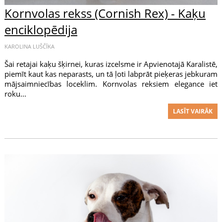
Kornvolas rekss (Cornish Rex) - Kaķu
enciklopēdija
KAROLINA LUŠČĪKA
Šai retajai kaķu šķirnei, kuras izcelsme ir Apvienotajā Karalistē,
piemīt kaut kas neparasts, un tā ļoti labprāt pieķeras jebkuram
mājsaimniecības loceklim. Kornvolas reksiem elegance iet
roku...
LASĪT VAIRĀK