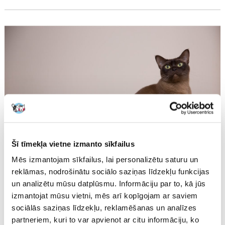
Šī tīmekļa vietne izmanto sīkfailus
Mēs izmantojam sīkfailus, lai personalizētu saturu un
reklāmas, nodrošinātu sociālo saziņas līdzekļu funkcijas
Birmas kaķis - Kaķu enciklopēdija
un analizētu mūsu datplūsmu. Informāciju par to, kā jūs
izmantojat mūsu vietni, mēs arī kopīgojam ar saviem
KAROLINA LUŠČĪKA
sociālās saziņas līdzekļu, reklamēšanas un analīzes
Birmas kaķis ir ietekmējis daudzu citu kaķu šķirņu izveidi. Tās
partneriem, kuri to var apvienot ar citu informāciju, ko
netradicionālais, nedaudz austrumnieciskais izskats un