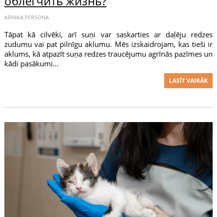
облегчить жизнь?
ARNIKA PERSONA
Tāpat kā cilvēki, arī suņi var saskarties ar daļēju redzes
zudumu vai pat pilnīgu aklumu. Mēs izskaidrojam, kas tieši ir
aklums, kā atpazīt suņa redzes traucējumu agrīnās pazīmes un
kādi pasākumi...
LASĪT VAIRĀK