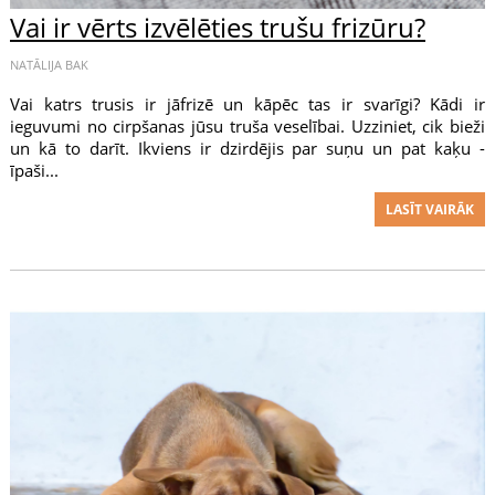
Vai ir vērts izvēlēties trušu frizūru?
NATĀLIJA BAK
Vai katrs trusis ir jāfrizē un kāpēc tas ir svarīgi? Kādi ir
ieguvumi no cirpšanas jūsu truša veselībai. Uzziniet, cik bieži
un kā to darīt. Ikviens ir dzirdējis par suņu un pat kaķu -
īpaši...
LASĪT VAIRĀK