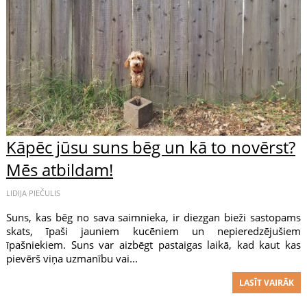
Kāpēc jūsu suns bēg un kā to novērst?
Mēs atbildam!
LIDIJA PIEČULIS
Suns, kas bēg no sava saimnieka, ir diezgan bieži sastopams
skats, īpaši jauniem kucēniem un nepieredzējušiem
īpašniekiem. Suns var aizbēgt pastaigas laikā, kad kaut kas
pievērš viņa uzmanību vai...
LASĪT VAIRĀK