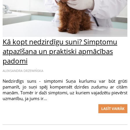
Kā kopt nedzirdīgu suni? Simptomu
atpazīšana un praktiski apmācības
padomi
ALEKSANDRA DRZEWIŃSKA
Nedzirdīgs suns - simptomi Suņa kurlumu var būt grūti
pamanīt, jo suņi spēj kompensēt dzirdes zudumu ar citām
maņām. Tomēr ir daži simptomi, uz kuriem vajadzētu pievērst
uzmanību, ja jums ir...
LASĪT VAIRĀK