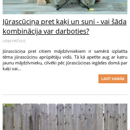
Jūrascūciņa pret kaķi un suni - vai šāda
kombinācija var darboties?
LIDIJA PIEČULIS
Jūrascūciņa pret citiem mājdzīvniekiem ir samērā izplatīta
tēma jūrascūciņu aprūpētāju vidū. Tā kā apetīte aug ar katru
jaunu mājdzīvnieku, cilvēki pēc jūrascūciņas iegādes domā par
kaķi vai...
LASĪT VAIRĀK