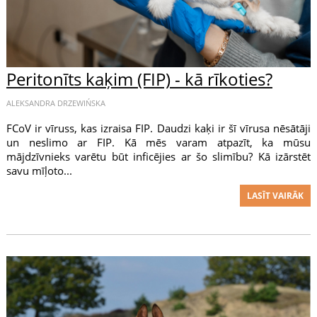
Peritonīts kaķim (FIP) - kā rīkoties?
ALEKSANDRA DRZEWIŃSKA
FCoV ir vīruss, kas izraisa FIP. Daudzi kaķi ir šī vīrusa nēsātāji
un neslimo ar FIP. Kā mēs varam atpazīt, ka mūsu
mājdzīvnieks varētu būt inficējies ar šo slimību? Kā izārstēt
savu mīļoto...
LASĪT VAIRĀK