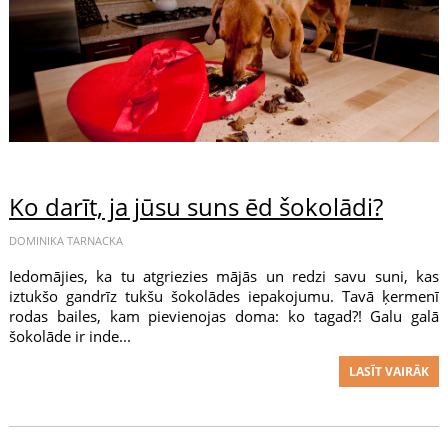
Ko darīt, ja jūsu suns ēd šokolādi?
DOMINIKA TARNACKA
Iedomājies, ka tu atgriezies mājās un redzi savu suni, kas
iztukšo gandrīz tukšu šokolādes iepakojumu. Tavā ķermenī
rodas bailes, kam pievienojas doma: ko tagad?! Galu galā
šokolāde ir inde...
LASĪT VAIRĀK