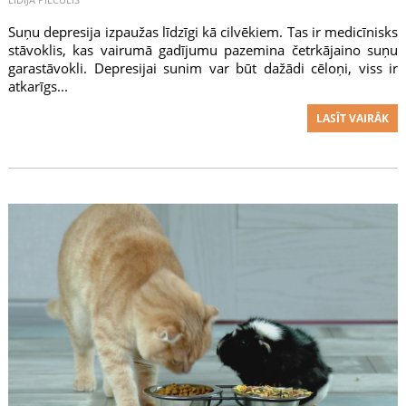
Suņu depresija izpaužas līdzīgi kā cilvēkiem. Tas ir medicīnisks
stāvoklis, kas vairumā gadījumu pazemina četrkājaino suņu
garastāvokli. Depresijai sunim var būt dažādi cēloņi, viss ir
atkarīgs...
LASĪT VAIRĀK