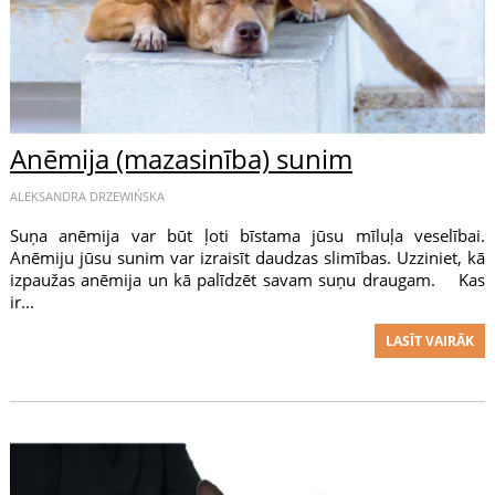
Anēmija (mazasinība) sunim
ALEKSANDRA DRZEWIŃSKA
Suņa anēmija var būt ļoti bīstama jūsu mīluļa veselībai.
Anēmiju jūsu sunim var izraisīt daudzas slimības. Uzziniet, kā
izpaužas anēmija un kā palīdzēt savam suņu draugam. Kas
ir...
LASĪT VAIRĀK