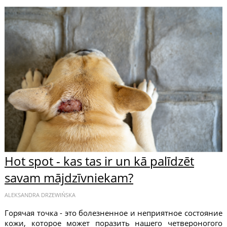
Hot spot - kas tas ir un kā palīdzēt
savam mājdzīvniekam?
ALEKSANDRA DRZEWIŃSKA
Горячая точка - это болезненное и неприятное состояние
кожи, которое может поразить нашего четвероногого