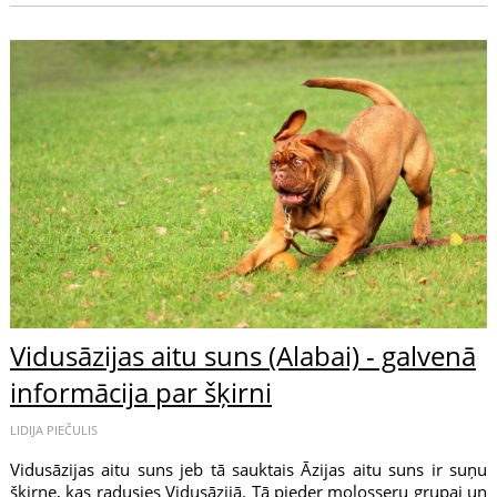
Vidusāzijas aitu suns (Alabai) - galvenā
informācija par šķirni
LIDIJA PIEČULIS
Vidusāzijas aitu suns jeb tā sauktais Āzijas aitu suns ir suņu
šķirne, kas radusies Vidusāzijā. Tā pieder molosseru grupai un