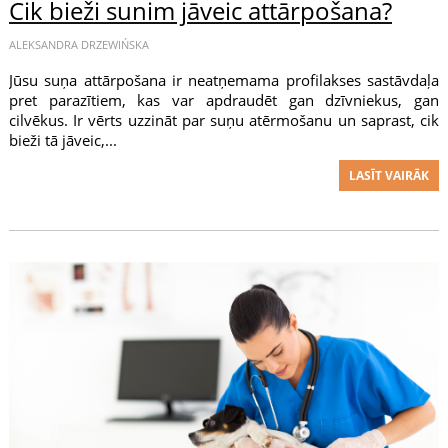
Cik bieži sunim jāveic attārpošana?
ALEKSANDRA DRZEWIŃSKA
Jūsu suņa attārpošana ir neatņemama profilakses sastāvdaļa
pret parazītiem, kas var apdraudēt gan dzīvniekus, gan
cilvēkus. Ir vērts uzzināt par suņu atērmošanu un saprast, cik
bieži tā jāveic,...
LASĪT VAIRĀK