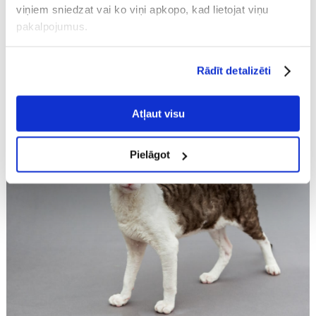
viņiem sniedzat vai ko viņi apkopo, kad lietojat viņu
uzticība savam turētājam iemantoja daudzus cienītājus
Amerikā un Apvienotajā...
pakalpojumus.
LASĪT VAIRĀK
Rādīt detalizēti
Atļaut visu
Pielāgot