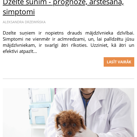
Dzelte sunim - prognoze, ārstēšana,
simptomi
ALEKSANDRA DRZEWIŃSKA
Dzelte suņiem ir nopietns drauds mājdzīvnieka dzīvībai.
Simptomi ne vienmēr ir acīmredzami, un, lai palīdzētu jūsu
mājdzīvniekam, ir svarīgi ātri rīkoties. Uzziniet, kā ātri un
efektīvi atpazīt...
LASĪT VAIRĀK