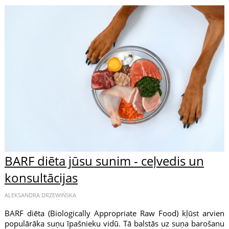
BARF diēta jūsu sunim - ceļvedis un
konsultācijas
ALEKSANDRA DRZEWIŃSKA
BARF diēta (Biologically Appropriate Raw Food) kļūst arvien
populārāka suņu īpašnieku vidū. Tā balstās uz suņa barošanu