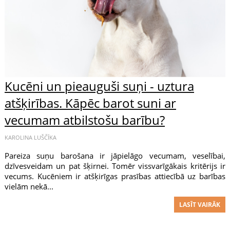
Kucēni un pieauguši suņi - uztura
atšķirības. Kāpēc barot suni ar
vecumam atbilstošu barību?
KAROLINA LUŠČĪKA
Pareiza suņu barošana ir jāpielāgo vecumam, veselībai,
dzīvesveidam un pat šķirnei. Tomēr vissvarīgākais kritērijs ir
vecums. Kucēniem ir atšķirīgas prasības attiecībā uz barības
vielām nekā...
LASĪT VAIRĀK