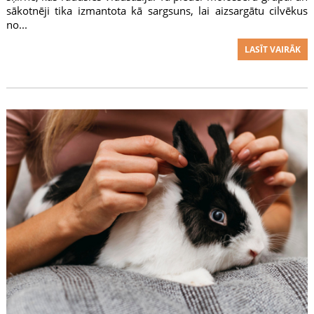
sākotnēji tika izmantota kā sargsuns, lai aizsargātu cilvēkus
no...
LASĪT VAIRĀK