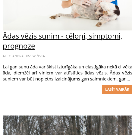
Ādas vēzis sunim - cēloņi, simptomi,
prognoze
ALEKSANDRA DRZEWIŃSKA
Lai gan suņu āda var šķist izturīgāka un elastīgāka nekā cilvēka
āda, diemžēl arī viņiem var attīstīties ādas vēzis. Ādas vēzis
suņiem var būt nopietns izaicinājums gan saimniekiem, gan...
LASĪT VAIRĀK