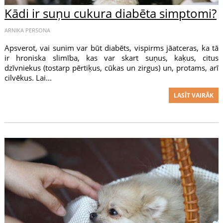
Kādi ir suņu cukura diabēta simptomi?
ARNIKA PERSONA
Apsverot, vai sunim var būt diabēts, vispirms jāatceras, ka tā
ir hroniska slimība, kas var skart suņus, kaķus, citus
dzīvniekus (tostarp pērtiķus, cūkas un zirgus) un, protams, arī
cilvēkus. Lai...
LASĪT VAIRĀK