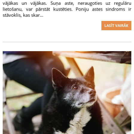
vājākas un vājākas. Suņa aste, neraugoties uz regulāru
lietošanu, var pārstāt kustēties. Poniju astes sindroms ir
stāvoklis, kas skar...
LASĪT VAIRĀK