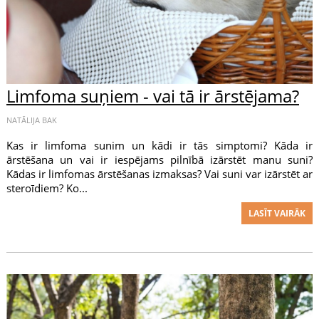
Limfoma suņiem - vai tā ir ārstējama?
NATĀLIJA BAK
Kas ir limfoma sunim un kādi ir tās simptomi? Kāda ir
ārstēšana un vai ir iespējams pilnībā izārstēt manu suni?
Kādas ir limfomas ārstēšanas izmaksas? Vai suni var izārstēt ar
steroīdiem? Ko...
LASĪT VAIRĀK