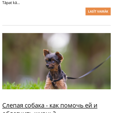
Tāpat kā...
LASĪT VAIRĀK
Слепая собака - как помочь ей и