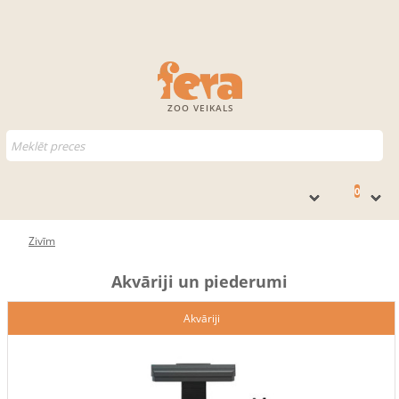
ZOO VEIKALS
0
Zivīm
Akvāriji un piederumi
Akvāriji