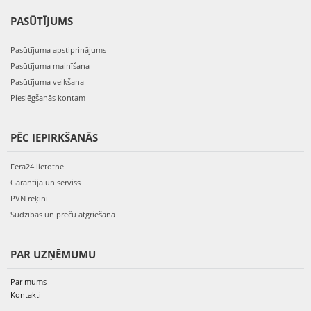
PASŪTĪJUMS
Pasūtījuma apstiprinājums
Pasūtījuma mainīšana
Pasūtījuma veikšana
Pieslēgšanās kontam
PĒC IEPIRKŠANĀS
Fera24 lietotne
Garantija un serviss
PVN rēķini
Sūdzības un preču atgriešana
PAR UZŅĒMUMU
Par mums
Kontakti