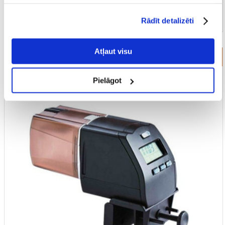
Rādīt detalizēti
Atļaut visu
Automātiskā barošanas iekārta
Pielāgot