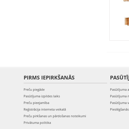
PIRMS IEPIRKŠANĀS
PASŪTĪ
Preču piegāde
Pasūtījuma 
Pasūtījuma izpildes laiks
Pasūtījuma 
Preču pieejamība
Pasūtījuma 
Reģistrācija interneta veikalā
Pieslēgšanā
Preču pirkšanas un pārdošanas noteikumi
Privātuma politika