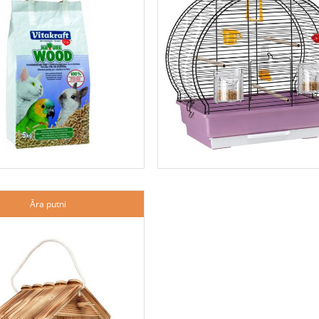
Āra putni