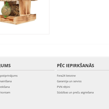
JUMS
PĒC IEPIRKŠANĀS
apstiprinājums
Fera24 lietotne
mainīšana
Garantija un serviss
veikšana
PVN rēķini
s kontam
Sūdzības un preču atgriešana