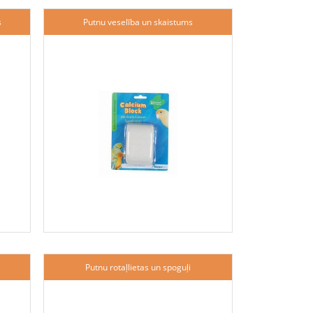
s
Putnu veselība un skaistums
Putnu rotaļlietas un spoguļi