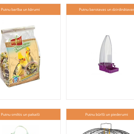
Putnu barība un kārumi
Putnu barotavas un dzirdinātava
Putnu smiltis un pakaiši
Putnu būrīši un piederumi