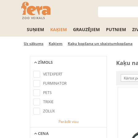
ZOO VEIKALS
SUŅIEM
KAĶIEM
GRAUZĒJIEM
PUTNIEM
ZI
Uz sākums
Kaķiem
Kaķu kopšana un skaistumkopšana
Kaķu n
ZĪMOLS
No items found matching the search
criteria
VETEXPERT
Kārtot p
FURMINATOR
PETS
TRIXIE
ZOLUX
Parādīt visu
CENA