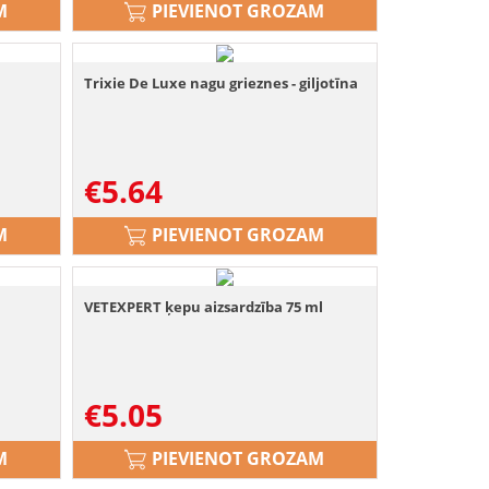
M
PIEVIENOT GROZAM
Trixie De Luxe nagu grieznes - giljotīna
€
5.64
M
PIEVIENOT GROZAM
u
VETEXPERT ķepu aizsardzība 75 ml
€
5.05
M
PIEVIENOT GROZAM