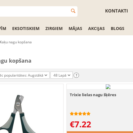
KONTAKTI
VĪM
EKSOTISKIEM
ZIRGIEM
MĀJAS
AKCIJAS
BLOGS
Kaķu nagu kopšana
agu kopšana
ēc popularitātes: Augstākā
48 Lapā
?
Trixie lielas nagu šķēres
€
7.22