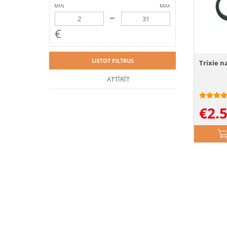
MIN
MAX
–
€
LIETOT FILTRUS
Trixie n
ATTĪRĪT
€
2.