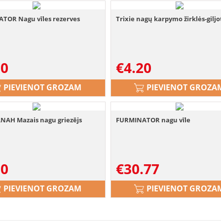
TOR Nagu vīles rezerves
Trixie nagų karpymo žirklės-giljo
i
10
€
4.20
PIEVIENOT GROZAM
PIEVIENOT GROZA
NAH Mazais nagu griezējs
FURMINATOR nagu vīle
50
€
30.77
PIEVIENOT GROZAM
PIEVIENOT GROZA