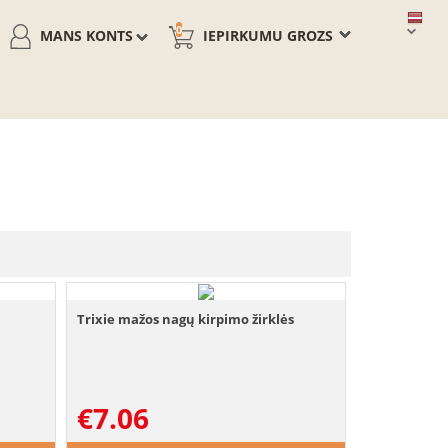
0
MANS KONTS
IEPIRKUMU GROZS
Trixie mažos nagų kirpimo žirklės
€
7.06