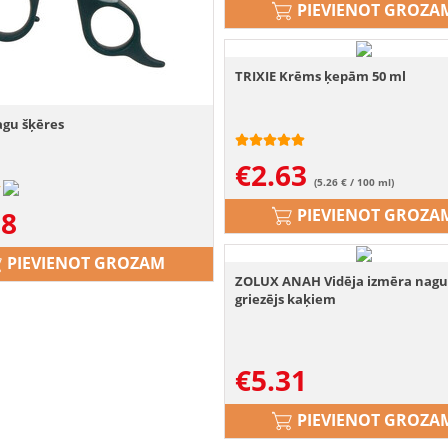
PIEVIENOT GROZA
TRIXIE Krēms ķepām 50 ml
agu šķēres
€
2.63
(5.26 € / 100 ml)
58
PIEVIENOT GROZA
PIEVIENOT GROZAM
ZOLUX ANAH Vidēja izmēra nag
griezējs kaķiem
€
5.31
PIEVIENOT GROZA