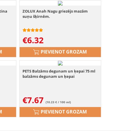
tina
ZOLUX Anah Nagu griezējs mazām
suņu šķirnēm.
€
6.32
M
PIEVIENOT GROZAM
PETS Balzāms degunam un ķepai 75 ml
balzāms degunam un ķepai
€
7.67
(10.23 € / 100 ml)
M
PIEVIENOT GROZAM