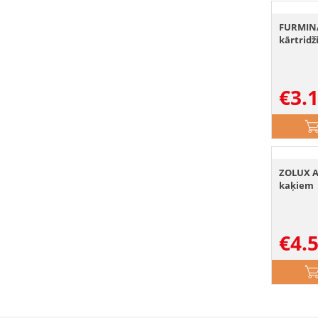
FURMINA
kārtridž
€
3.
ZOLUX A
kaķiem
€
4.