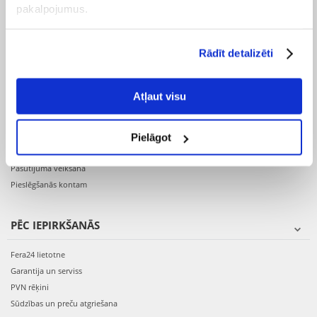
Pasūtījuma izpildes laiks
pakalpojumus.
Preču pieejamība
Reģistrācija interneta veikalā
Preču pirkšanas un pārdošanas noteikumi
Rādīt detalizēti
Privātuma politika
Atļaut visu
PASŪTĪJUMS
Pasūtījuma apstiprinājums
Pielāgot
Pasūtījuma mainīšana
Pasūtījuma veikšana
Pieslēgšanās kontam
PĒC IEPIRKŠANĀS
Fera24 lietotne
Garantija un serviss
PVN rēķini
Sūdzības un preču atgriešana