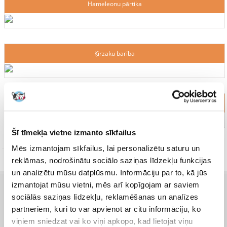
Hameleonu pārtika
Ķirzaku barība
Ūdens bruņurupuču barība
Šī tīmekļa vietne izmanto sīkfailus
Mēs izmantojam sīkfailus, lai personalizētu saturu un
reklāmas, nodrošinātu sociālo saziņas līdzekļu funkcijas
un analizētu mūsu datplūsmu. Informāciju par to, kā jūs
izmantojat mūsu vietni, mēs arī kopīgojam ar saviem
PIRMS IEPIRKŠANĀS
sociālās saziņas līdzekļu, reklamēšanas un analīzes
partneriem, kuri to var apvienot ar citu informāciju, ko
Preču piegāde
viņiem sniedzat vai ko viņi apkopo, kad lietojat viņu