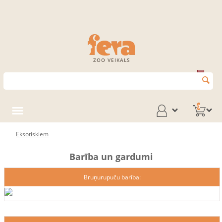
ZOO VEIKALS
0
Eksotiskiem
Barība un gardumi
Bruņurupuču barība: