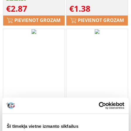
€
2.87
€
1.38
PIEVIENOT GROZAM
PIEVIENOT GROZAM
BEAPHAR Calming Collar Cat
TRIXIE Kaķu apkakle ar
Šī tīmekļa vietne izmanto sīkfailus