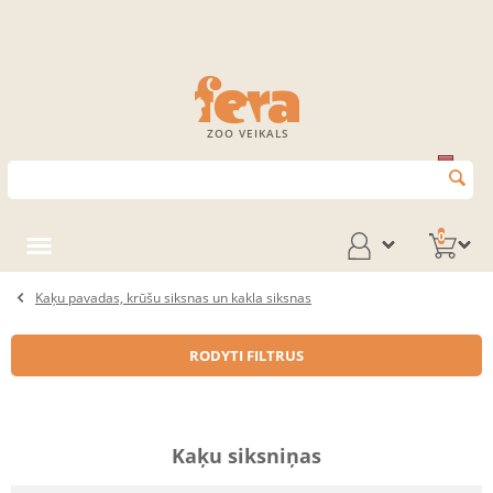
ZOO VEIKALS
0
Kaķu pavadas, krūšu siksnas un kakla siksnas
RODYTI FILTRUS
Kaķu siksniņas