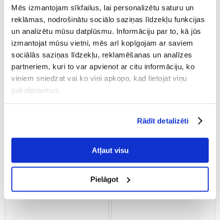
Nomierinoša apkakle
zvaniņu Jauktas krāsas
Mēs izmantojam sīkfailus, lai personalizētu saturu un
kaķiem
reklāmas, nodrošinātu sociālo saziņas līdzekļu funkcijas
un analizētu mūsu datplūsmu. Informāciju par to, kā jūs
€
5.38
€
1.08
izmantojat mūsu vietni, mēs arī kopīgojam ar saviem
sociālās saziņas līdzekļu, reklamēšanas un analīzes
PIEVIENOT GROZAM
PIEVIENOT GROZAM
partneriem, kuri to var apvienot ar citu informāciju, ko
viņiem sniedzat vai ko viņi apkopo, kad lietojat viņu
pakalpojumus.
Rādīt detalizēti
Atļaut visu
Pielāgot