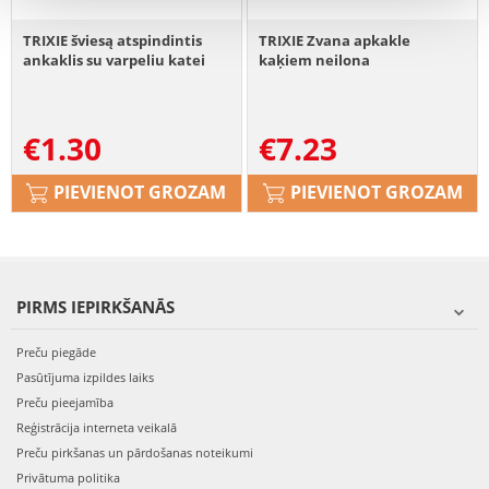
TRIXIE šviesą atspindintis
TRIXIE Zvana apkakle
ankaklis su varpeliu katei
kaķiem neilona
€
1.30
€
7.23
PIEVIENOT GROZAM
PIEVIENOT GROZAM
PIRMS IEPIRKŠANĀS
Preču piegāde
Pasūtījuma izpildes laiks
Preču pieejamība
Reģistrācija interneta veikalā
Preču pirkšanas un pārdošanas noteikumi
Privātuma politika