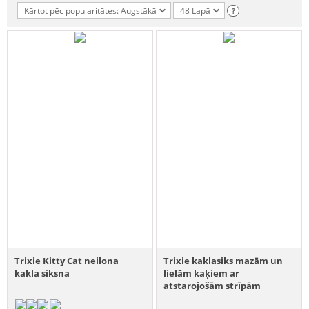
Kārtot pēc popularitātes: Augstākā
48 Lapā
?
Trixie Kitty Cat neilona
Trixie kaklasiks mazām un
kakla siksna
lielām kaķiem ar
atstarojošām strīpām