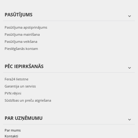
PASŪTĪJUMS
Pasūtījuma apstiprinājums
Pasūtījuma mainīšana
Pasūtījuma veikšana
Pieslēgšanās kontam
PĒC IEPIRKŠANĀS
Fera24 lietotne
Garantija un serviss
PVN rēķini
Sūdzības un preču atgriešana
PAR UZŅĒMUMU
Par mums
Kontakti