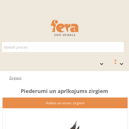
ZOO VEIKALS
0
Zirgiem
Piederumi un aprīkojums zirgiem
Auklas un virves zirgiem