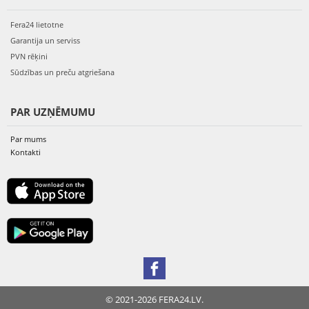
Fera24 lietotne
Garantija un serviss
PVN rēķini
Sūdzības un preču atgriešana
PAR UZŅĒMUMU
Par mums
Kontakti
© 2021-2026 FERA24.LV.