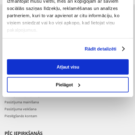
izmantojat mūsu vietni, mēs arī kopīgojam ar saviem
sociālās saziņas līdzekļu, reklamēšanas un analīzes
partneriem, kuri to var apvienot ar citu informāciju, ko
PIRMS IEPIRKŠANĀS
viņiem sniedzat vai ko viņi apkopo, kad lietojat viņu
pakalpojumus.
Preču piegāde
Pasūtījuma izpildes laiks
Preču pieejamība
Rādīt detalizēti
Reģistrācija interneta veikalā
Preču pirkšanas un pārdošanas noteikumi
Privātuma politika
Atļaut visu
PASŪTĪJUMS
Pielāgot
Pasūtījuma apstiprinājums
Pasūtījuma mainīšana
Pasūtījuma veikšana
Pieslēgšanās kontam
PĒC IEPIRKŠANĀS