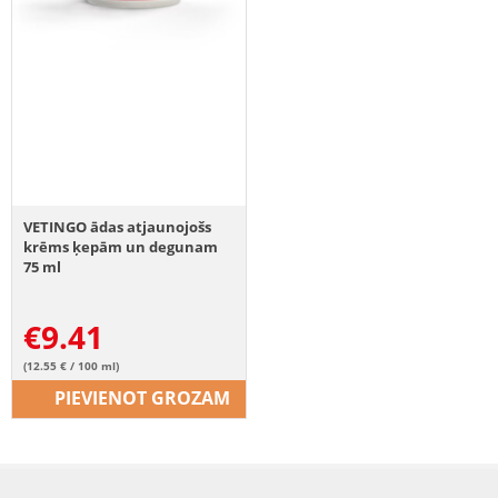
VETINGO ādas atjaunojošs
krēms ķepām un degunam
75 ml
€
9.41
(12.55 € / 100 ml)
PIEVIENOT GROZAM