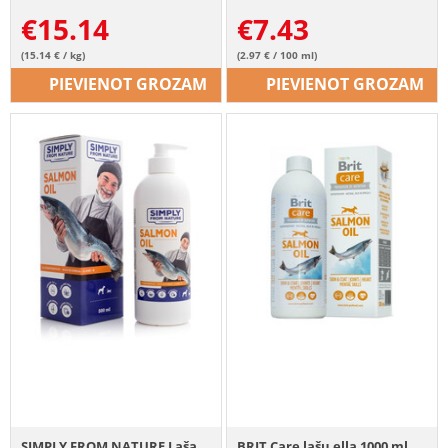
€
15.14
€
7.43
(15.14 € / kg)
(2.97 € / 100 ml)
PIEVIENOT GROZAM
PIEVIENOT GROZAM
SIMPLY FROM NATURE Laša
BRIT Care lašu eļļa 1000 ml