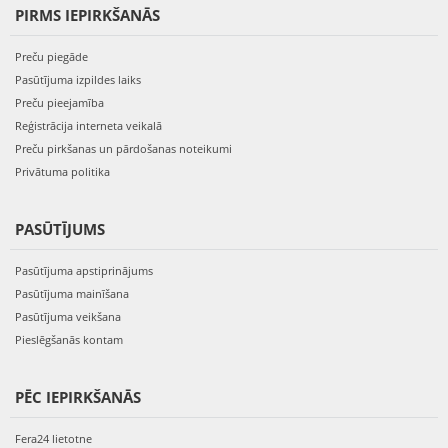
PIRMS IEPIRKŠANĀS
Preču piegāde
Pasūtījuma izpildes laiks
Preču pieejamība
Reģistrācija interneta veikalā
Preču pirkšanas un pārdošanas noteikumi
Privātuma politika
PASŪTĪJUMS
Pasūtījuma apstiprinājums
Pasūtījuma mainīšana
Pasūtījuma veikšana
Pieslēgšanās kontam
PĒC IEPIRKŠANĀS
Fera24 lietotne