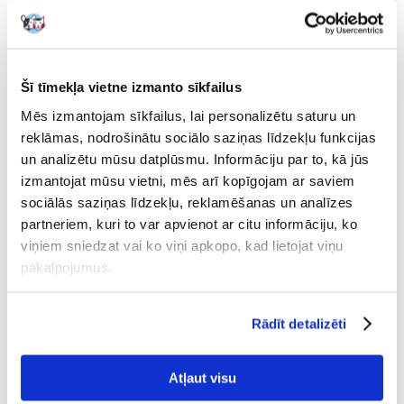
BRIT Care Salmon Oil 250ml
BRIT Care Laša eļļa 500 ml
Šī tīmekļa vietne izmanto sīkfailus
Mēs izmantojam sīkfailus, lai personalizētu saturu un
reklāmas, nodrošinātu sociālo saziņas līdzekļu funkcijas
€
10.98
€
12.77
un analizētu mūsu datplūsmu. Informāciju par to, kā jūs
(4.39 € / 100 ml)
(2.55 € / 100 ml)
izmantojat mūsu vietni, mēs arī kopīgojam ar saviem
PIEVIENOT GROZAM
PIEVIENOT GROZAM
sociālās saziņas līdzekļu, reklamēšanas un analīzes
partneriem, kuri to var apvienot ar citu informāciju, ko
viņiem sniedzat vai ko viņi apkopo, kad lietojat viņu
pakalpojumus.
Rādīt detalizēti
Atļaut visu