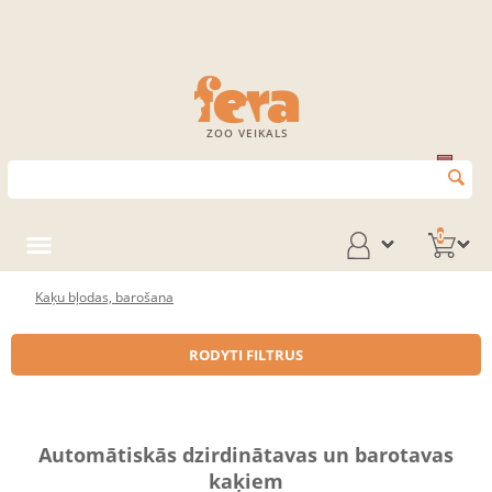
ZOO VEIKALS
0
Kaķu bļodas, barošana
RODYTI FILTRUS
Automātiskās dzirdinātavas un barotavas
kaķiem