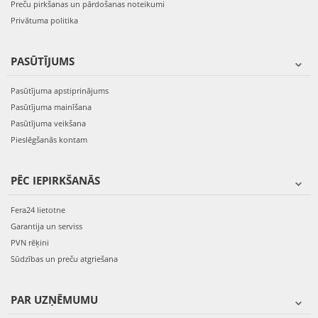
Preču pirkšanas un pārdošanas noteikumi
Privātuma politika
PASŪTĪJUMS
Pasūtījuma apstiprinājums
Pasūtījuma mainīšana
Pasūtījuma veikšana
Pieslēgšanās kontam
PĒC IEPIRKŠANĀS
Fera24 lietotne
Garantija un serviss
PVN rēķini
Sūdzības un preču atgriešana
PAR UZŅĒMUMU