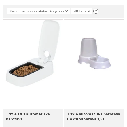
Kārtot pēc popularitātes: Augstākā
48 Lapā
?
Trixie TX 1 automātiskā
Trixie automātiskā barotava
barotava
un dzirdinātava 1,5 l