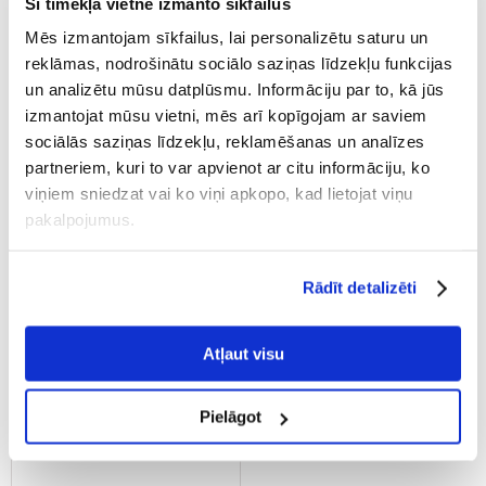
Šī tīmekļa vietne izmanto sīkfailus
Trixie automātiskais
TRIXIE Automātisks barības
barotājs TX 2 2x300 ml
padevējs TX5 + 1 balts 32 x 8
Mēs izmantojam sīkfailus, lai personalizētu saturu un
cm 6 x 180 ml
reklāmas, nodrošinātu sociālo saziņas līdzekļu funkcijas
un analizētu mūsu datplūsmu. Informāciju par to, kā jūs
€
27.05
€
58.68
izmantojat mūsu vietni, mēs arī kopīgojam ar saviem
sociālās saziņas līdzekļu, reklamēšanas un analīzes
(5.87 € / 100 ml)
PIEVIENOT GROZAM
partneriem, kuri to var apvienot ar citu informāciju, ko
PIEVIENOT GROZAM
viņiem sniedzat vai ko viņi apkopo, kad lietojat viņu
pakalpojumus.
Rādīt detalizēti
Atļaut visu
Pielāgot