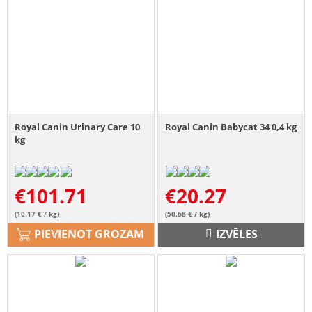
Royal Canin Urinary Care 10
Royal Canin Babycat 34 0,4 kg
kg
€
101.71
€
20.27
(10.17 € / kg)
(50.68 € / kg)
PIEVIENOT GROZAM
IZVĒLES