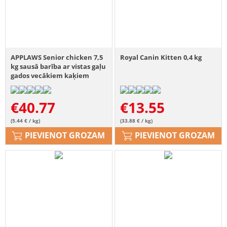
APPLAWS Senior chicken 7,5
Royal Canin Kitten 0,4 kg
kg sausā barība ar vistas gaļu
gados vecākiem kaķiem
€
40.77
€
13.55
(5.44 € / kg)
(33.88 € / kg)
PIEVIENOT GROZAM
PIEVIENOT GROZAM