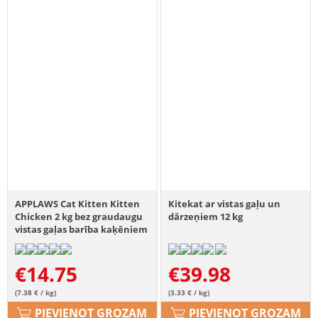
APPLAWS Cat Kitten Kitten
Kitekat ar vistas gaļu un
Chicken 2 kg bez graudaugu
dārzeņiem 12 kg
vistas gaļas barība kaķēniem
€
14.75
€
39.98
(7.38 € / kg)
(3.33 € / kg)
PIEVIENOT GROZAM
PIEVIENOT GROZAM