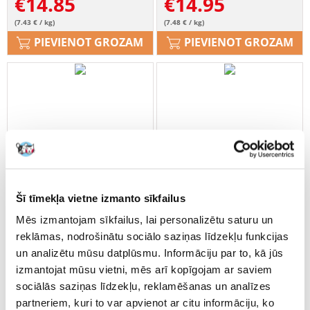
€
14.85
€
14.95
(7.43 € / kg)
(7.48 € / kg)
PIEVIENOT GROZAM
PIEVIENOT GROZAM
Šī tīmekļa vietne izmanto sīkfailus
Mēs izmantojam sīkfailus, lai personalizētu saturu un
reklāmas, nodrošinātu sociālo saziņas līdzekļu funkcijas
un analizētu mūsu datplūsmu. Informāciju par to, kā jūs
izmantojat mūsu vietni, mēs arī kopīgojam ar saviem
sociālās saziņas līdzekļu, reklamēšanas un analīzes
Royal Canin Kitten 2 kg
Royal Canin Maine Coon
partneriem, kuri to var apvienot ar citu informāciju, ko
Adult 10 kg