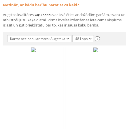
Nezināt, ar kādu barību barot savu kaķi?
Augstas kvalitātes
var izvēlēties ar dažādām garšām, svaru un
kaķu barību
atbilstoši jūsu kaķa diētai. Pirms izvēles izdarīšanas ieteicams vispirms
izlasīt un gūt priekšstatu par to, kas ir sausā kaķu barība.
Kārtot pēc popularitātes: Augstākā
48 Lapā
?