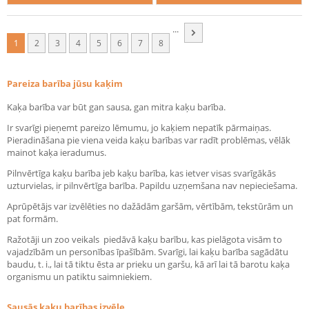
...
1
2
3
4
5
6
7
8
Pareiza barība jūsu kaķim
Kaķa barība var būt gan sausa, gan mitra kaķu barība.
Ir svarīgi pieņemt pareizo lēmumu, jo kaķiem nepatīk pārmaiņas.
Pieradināšana pie viena veida kaķu barības var radīt problēmas, vēlāk
mainot kaķa ieradumus.
Pilnvērtīga kaķu barība jeb kaķu barība, kas ietver visas svarīgākās
uzturvielas, ir pilnvērtīga barība. Papildu uzņemšana nav nepieciešama.
Aprūpētājs var izvēlēties no dažādām garšām, vērtībām, tekstūrām un
pat formām.
Ražotāji un zoo veikals piedāvā kaķu barību, kas pielāgota visām to
vajadzībām un personības īpašībām. Svarīgi, lai kaķu barība sagādātu
baudu, t. i., lai tā tiktu ēsta ar prieku un garšu, kā arī lai tā barotu kaķa
organismu un patiktu saimniekiem.
Sausās kaķu barības izvēle