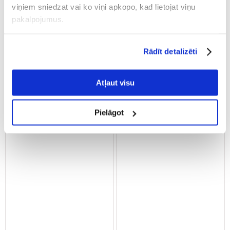
viņiem sniedzat vai ko viņi apkopo, kad lietojat viņu
pakalpojumus.
€
29.08
€
83.20
Rādīt detalizēti
(14.54 € / kg)
(8.32 € / kg)
PIEVIENOT GROZAM
PIEVIENOT GROZAM
Atļaut visu
Pielāgot