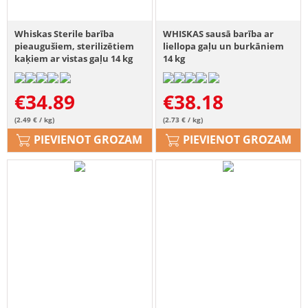
Whiskas Sterile barība
WHISKAS sausā barība ar
pieaugušiem, sterilizētiem
liellopa gaļu un burkāniem
kaķiem ar vistas gaļu 14 kg
14 kg
€
34.89
€
38.18
(2.49 € / kg)
(2.73 € / kg)
PIEVIENOT GROZAM
PIEVIENOT GROZAM