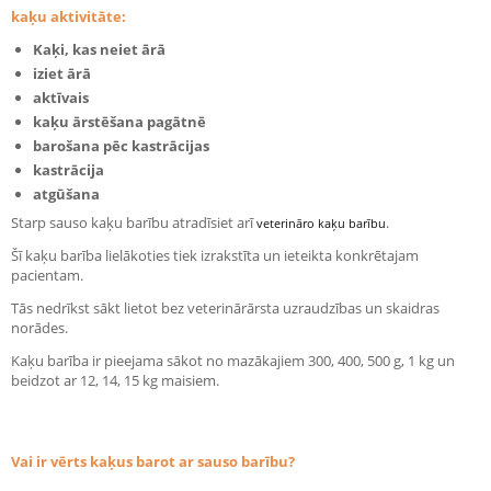
kaķu aktivitāte:
Kaķi, kas neiet ārā
iziet ārā
aktīvais
kaķu ārstēšana pagātnē
barošana pēc kastrācijas
kastrācija
atgūšana
Starp sauso kaķu barību atradīsiet arī
.
veterināro kaķu barību
Šī kaķu barība lielākoties tiek izrakstīta un ieteikta konkrētajam
pacientam.
Tās nedrīkst sākt lietot bez veterinārārsta uzraudzības un skaidras
norādes.
Kaķu barība ir pieejama sākot no mazākajiem 300, 400, 500 g, 1 kg un
beidzot ar 12, 14, 15 kg maisiem.
Vai ir vērts kaķus barot ar sauso barību?