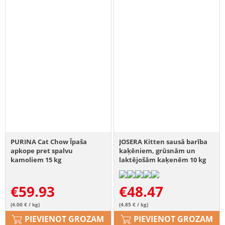
PURINA Cat Chow Īpaša
JOSERA Kitten sausā barība
apkope pret spalvu
kaķēniem, grūsnām un
kamoliem 15 kg
laktējošām kaķenēm 10 kg
€
59.93
€
48.47
(4.00 € / kg)
(4.85 € / kg)
PIEVIENOT GROZAM
PIEVIENOT GROZAM