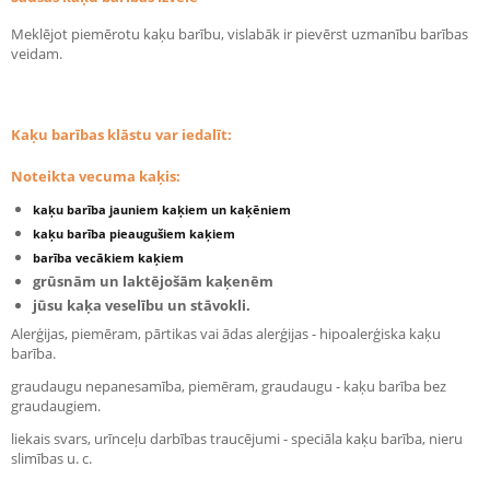
Meklējot piemērotu kaķu barību, vislabāk ir pievērst uzmanību barības
veidam.
Kaķu barības klāstu var iedalīt:
Noteikta vecuma kaķis:
kaķu barība jauniem kaķiem un kaķēniem
kaķu barība pieaugušiem kaķiem
barība vecākiem kaķiem
grūsnām un laktējošām kaķenēm
jūsu kaķa veselību un stāvokli.
Alerģijas, piemēram, pārtikas vai ādas alerģijas - hipoalerģiska kaķu
barība.
graudaugu nepanesamība, piemēram, graudaugu - kaķu barība bez
graudaugiem.
liekais svars, urīnceļu darbības traucējumi - speciāla kaķu barība, nieru
slimības u. c.