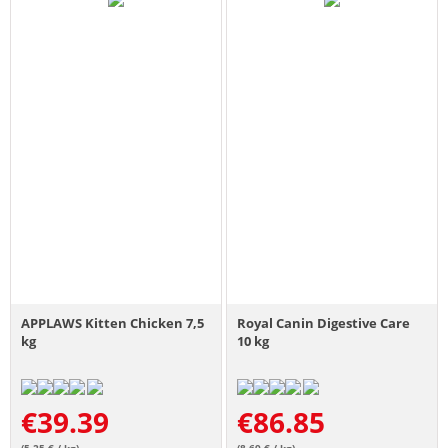
APPLAWS Kitten Chicken 7,5
Royal Canin Digestive Care
kg
10 kg
€
39.39
€
86.85
(5.25 € / kg)
(8.69 € / kg)