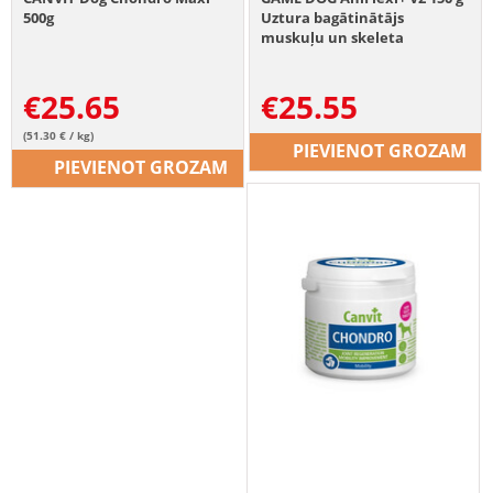
500g
Uztura bagātinātājs
muskuļu un skeleta
sistēmas normālai darbībai
€
25.65
€
25.55
(51.30 € / kg)
PIEVIENOT GROZAM
PIEVIENOT GROZAM