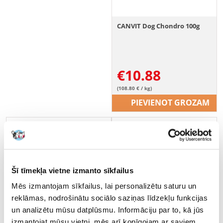
CANVIT Dog Chondro 100g
€
10.88
(108.80 € / kg)
PIEVIENOT GROZAM
Šī tīmekļa vietne izmanto sīkfailus
Mēs izmantojam sīkfailus, lai personalizētu saturu un
reklāmas, nodrošinātu sociālo saziņas līdzekļu funkcijas
un analizētu mūsu datplūsmu. Informāciju par to, kā jūs
izmantojat mūsu vietni, mēs arī kopīgojam ar saviem