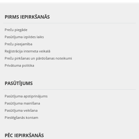
PIRMS IEPIRKŠANĀS
Preču piegāde
Pasūtījuma izpildes laiks
Preču pieejamība
Reģistrācija interneta veikalā
Preču pirkšanas un pārdošanas noteikumi
Privātuma politika
PASŪTĪJUMS
Pasūtījuma apstiprinājums
Pasūtījuma mainīšana
Pasūtījuma veikšana
Pieslēgšanās kontam
PĒC IEPIRKŠANĀS