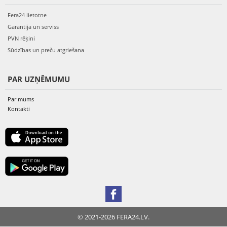
Fera24 lietotne
Garantija un serviss
PVN rēķini
Sūdzības un preču atgriešana
PAR UZŅĒMUMU
Par mums
Kontakti
© 2021-2026 FERA24.LV.