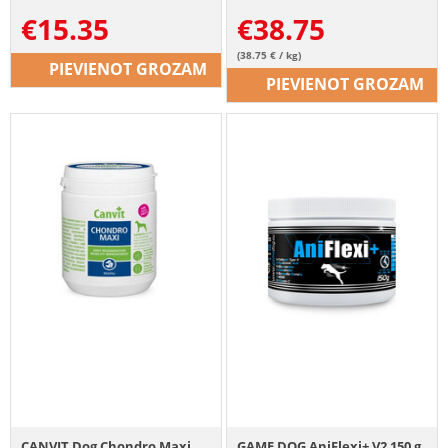
€
15.35
€
38.75
(38.75 € / kg)
PIEVIENOT GROZAM
PIEVIENOT GROZAM
CANVIT Dog Chondro Maxi
GAME DOG AniFlexi+ V2 150 g