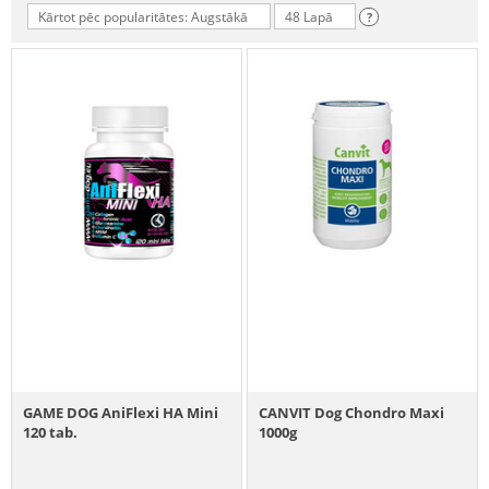
Kārtot pēc popularitātes: Augstākā
48 Lapā
?
GAME DOG AniFlexi HA Mini
CANVIT Dog Chondro Maxi
120 tab.
1000g