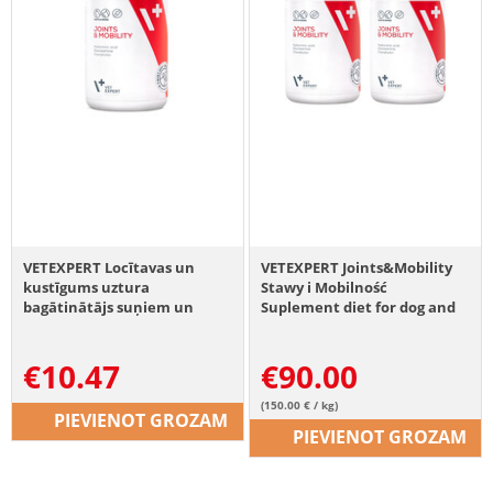
VETEXPERT Locītavas un
VETEXPERT Joints&Mobility
kustīgums uztura
Stawy i Mobilność
bagātinātājs suņiem un
Suplement diet for dog and
kaķiem 30 kapsulas
cat 2 x 30 capsules
€
10.47
€
90.00
(150.00 € / kg)
PIEVIENOT GROZAM
PIEVIENOT GROZAM