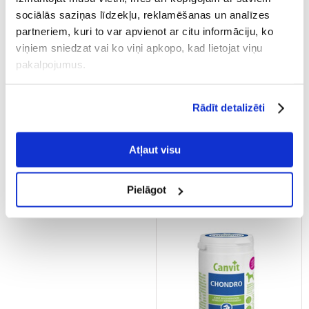
sociālās saziņas līdzekļu, reklamēšanas un analīzes
partneriem, kuri to var apvienot ar citu informāciju, ko
viņiem sniedzat vai ko viņi apkopo, kad lietojat viņu
pakalpojumus.
CANVIT Dog Chondro Maxi
GAME DOG AniFlexi Fit V2 100
230g
tab. Uztura bagātinātājs
muskuļu un skeleta
Rādīt detalizēti
sistēmas pareizas darbības
atbalstam
€
14.85
€
26.87
Atļaut visu
(64.57 € / kg)
PIEVIENOT GROZAM
PIEVIENOT GROZAM
Pielāgot