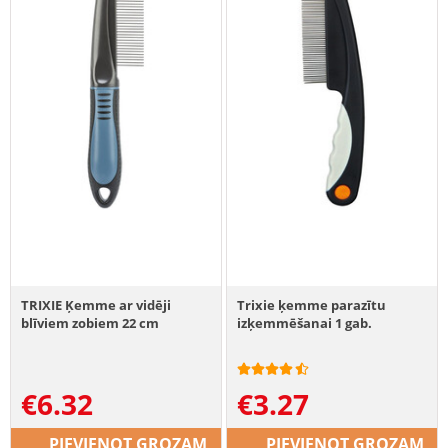
TRIXIE Ķemme ar vidēji
Trixie ķemme parazītu
blīviem zobiem 22 cm
izķemmēšanai 1 gab.
€
6.32
€
3.27
PIEVIENOT GROZAM
PIEVIENOT GROZAM