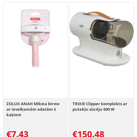
ZOLUX ANAH Mīksta birste
TRIXIE Clipper komplekts ar
ar ievelkamām adatām S
putekļu sūcēju 600 W
kaķiem
€
7.43
€
150.48