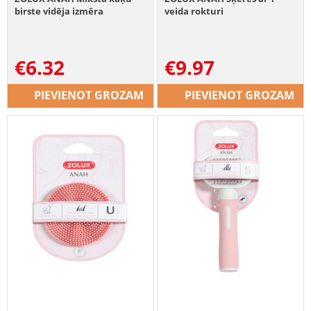
birste vidēja izmēra
veida rokturi
€
6.32
€
9.97
PIEVIENOT GROZAM
PIEVIENOT GROZAM