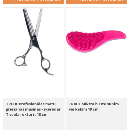
TRIXIE Profesionālas matu
TRIXIE Mīksta birste sunim
griešanas mašīnas - šķēres ar
vai kaķim 19 cm
T veida rokturi , 18 cm