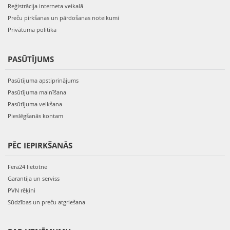
Reģistrācija interneta veikalā
Preču pirkšanas un pārdošanas noteikumi
Privātuma politika
PASŪTĪJUMS
Pasūtījuma apstiprinājums
Pasūtījuma mainīšana
Pasūtījuma veikšana
Pieslēgšanās kontam
PĒC IEPIRKŠANĀS
Fera24 lietotne
Garantija un serviss
PVN rēķini
Sūdzības un preču atgriešana