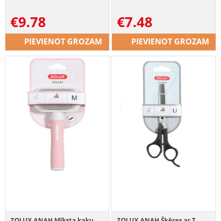
€
9.78
€
7.48
PIEVIENOT GROZAM
PIEVIENOT GROZAM
ZOLUX ANAH Mīksta kaķu
ZOLUX ANAH Šķēres ar T