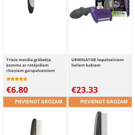
Trixie metāla grābekļa
URMINATOR īsspalvainiem
ķemme ar rotējošiem
lieliem kaķiem
riteņiem garspalvainiem
suņiem 7 × 14 cm
€
6.80
€
23.33
PIEVIENOT GROZAM
PIEVIENOT GROZAM