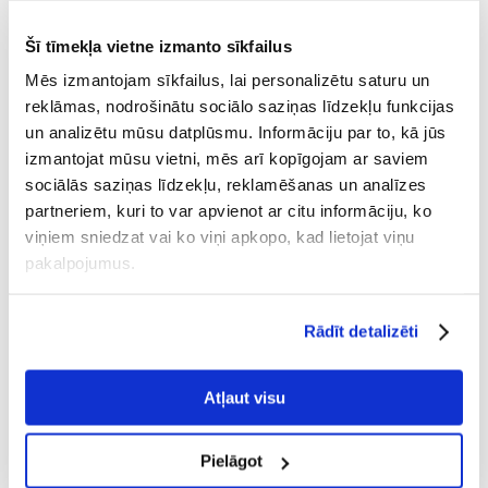
TRIXIE Mīksta birste 9x16 cm
FURMINATOR maziem
īsspalvainiem kaķiem
Šī tīmekļa vietne izmanto sīkfailus
Mēs izmantojam sīkfailus, lai personalizētu saturu un
reklāmas, nodrošinātu sociālo saziņas līdzekļu funkcijas
€
5.29
€
22.83
un analizētu mūsu datplūsmu. Informāciju par to, kā jūs
izmantojat mūsu vietni, mēs arī kopīgojam ar saviem
PIEVIENOT GROZAM
PIEVIENOT GROZAM
sociālās saziņas līdzekļu, reklamēšanas un analīzes
partneriem, kuri to var apvienot ar citu informāciju, ko
viņiem sniedzat vai ko viņi apkopo, kad lietojat viņu
pakalpojumus.
Rādīt detalizēti
Atļaut visu
Pielāgot