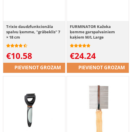
Trixie daudzfunkcionāla
FURMINATOR Kažoka
spalvu ķemme, "grābeklis" 7
ķemme garspalvainiem
× 18 cm
kaķiem M/L Large
€
10.58
€
24.24
PIEVIENOT GROZAM
PIEVIENOT GROZAM