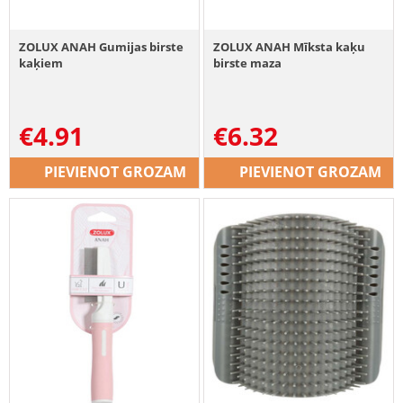
ZOLUX ANAH Gumijas birste
ZOLUX ANAH Mīksta kaķu
kaķiem
birste maza
€
4.91
€
6.32
PIEVIENOT GROZAM
PIEVIENOT GROZAM