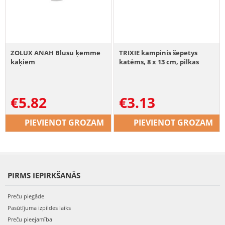
ZOLUX ANAH Blusu ķemme
TRIXIE kampinis šepetys
kaķiem
katėms, 8 x 13 cm, pilkas
€
5.82
€
3.13
PIEVIENOT GROZAM
PIEVIENOT GROZAM
PIRMS IEPIRKŠANĀS
Preču piegāde
Pasūtījuma izpildes laiks
Preču pieejamība