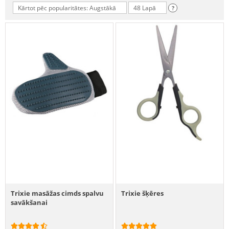
Kārtot pēc popularitātes: Augstākā
48 Lapā
?
Trixie masāžas cimds spalvu
Trixie šķēres
savākšanai