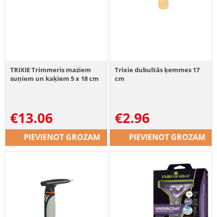
TRIXIE Trimmeris maziem
Trixie dubultās ķemmes 17
suņiem un kaķiem 5 x 18 cm
cm
€
13.06
€
2.96
PIEVIENOT GROZAM
PIEVIENOT GROZAM