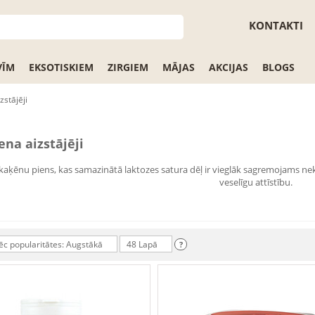
KONTAKTI
VĪM
EKSOTISKIEM
ZIRGIEM
MĀJAS
AKCIJAS
BLOGS
zstājēji
ena aizstājēji
 kaķēnu piens, kas samazinātā laktozes satura dēļ ir vieglāk sagremojams n
veselīgu attīstību.
ēc popularitātes: Augstākā
48 Lapā
?