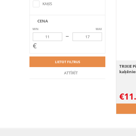
criteria
KAĶIS
CENA
MIN
MAX
–
€
LIETOT FILTRUS
TRIXIE P
kaķēnie
ATTĪRĪT
€
11