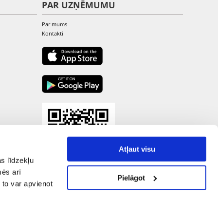
PAR UZŅĒMUMU
Par mums
Kontakti
Atļaut visu
s līdzekļu
mēs arī
Pielāgot
 to var apvienot