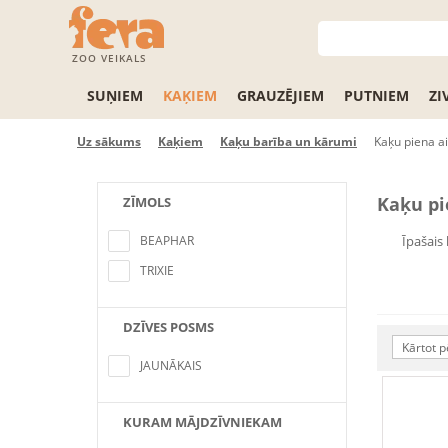
ZOO VEIKALS
SUŅIEM
KAĶIEM
GRAUZĒJIEM
PUTNIEM
ZI
Uz sākums
Kaķiem
Kaķu barība un kārumi
Kaķu piena ai
Kaķu pi
ZĪMOLS
No items found matching the search
criteria
BEAPHAR
Īpašais
TRIXIE
DZĪVES POSMS
No items found matching the search
Kārtot p
criteria
JAUNĀKAIS
KURAM MĀJDZĪVNIEKAM
No items found matching the search