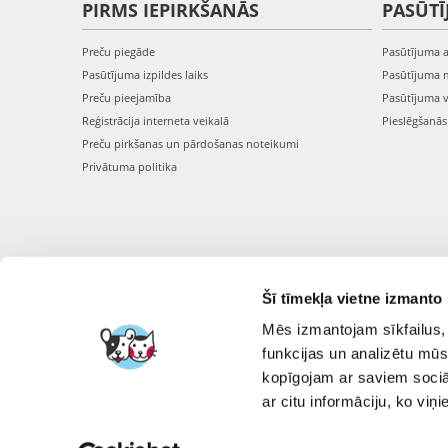
PIRMS IEPIRKŠANĀS
PASŪTĪ
Preču piegāde
Pasūtījuma 
Pasūtījuma izpildes laiks
Pasūtījuma 
Preču pieejamība
Pasūtījuma 
Reģistrācija interneta veikalā
Pieslēgšanā
Preču pirkšanas un pārdošanas noteikumi
Privātuma politika
Šī tīmekļa vietne izmanto 
Mēs izmantojam sīkfailus, 
funkcijas un analizētu mūs
kopīgojam ar saviem sociāl
ar citu informāciju, ko viņ