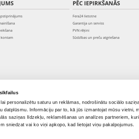
JUMS
PĒC IEPIRKŠANĀS
apstiprinājums
Fera24 lietotne
mainīšana
Garantija un serviss
veikšana
PVN rēķini
s kontam
Sūdzības un preču atgriešana
sīkfailus
lai personalizētu saturu un reklāmas, nodrošinātu sociālo saziņa
u datplūsmu. Informāciju par to, kā jūs izmantojat mūsu vietni, 
ās saziņas līdzekļu, reklamēšanas un analīzes partneriem, kuri
iem sniedzat vai ko viņi apkopo, kad lietojat viņu pakalpojumus.
© 2021-2026 FERA24.LV.