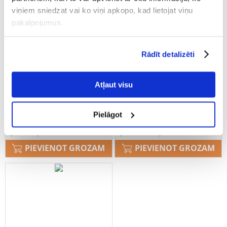
viņiem sniedzat vai ko viņi apkopo, kad lietojat viņu
pakalpojumus.
Rādīt detalizēti
Tetra Gammarus 1 l
Tetra Tortoise pašaras
sausumos vėzliams ir kt.
Atļaut visu
zolėdėms reptilijoms 250 ml
Pielāgot
€
12.86
€
4.40
(12.86 € / l)
(1.76 € / 100 ml)
PIEVIENOT GROZAM
PIEVIENOT GROZAM