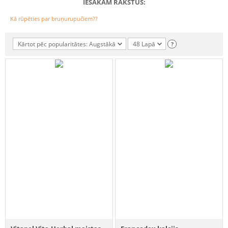
IESAKĀM RAKSTUS:
Kā rūpēties par bruņurupučiem??
Kārtot pēc popularitātes: Augstākā
48 Lapā
?