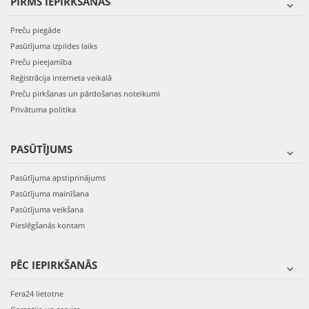
PIRMS IEPIRKŠANĀS
Preču piegāde
Pasūtījuma izpildes laiks
Preču pieejamība
Reģistrācija interneta veikalā
Preču pirkšanas un pārdošanas noteikumi
Privātuma politika
PASŪTĪJUMS
Pasūtījuma apstiprinājums
Pasūtījuma mainīšana
Pasūtījuma veikšana
Pieslēgšanās kontam
PĒC IEPIRKŠANĀS
Fera24 lietotne