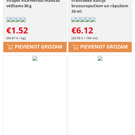
Vitapol Vita-Herbal maistas
Francodex kalcijs
vėžliams 30 g
bruņurupučiem un rāpuļiem
24 ml
€
1.52
€
6.12
(50.67 € / kg)
(25.50 € / 100 ml)
PIEVIENOT GROZAM
PIEVIENOT GROZAM