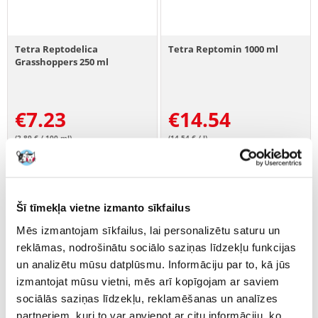
Tetra Reptodelica
Tetra Reptomin 1000 ml
Grasshoppers 250 ml
€
7.23
€
14.54
(2.89 € / 100 ml)
(14.54 € / l)
PIEVIENOT GROZAM
PIEVIENOT GROZAM
Šī tīmekļa vietne izmanto sīkfailus
Mēs izmantojam sīkfailus, lai personalizētu saturu un
reklāmas, nodrošinātu sociālo saziņas līdzekļu funkcijas
un analizētu mūsu datplūsmu. Informāciju par to, kā jūs
izmantojat mūsu vietni, mēs arī kopīgojam ar saviem
sociālās saziņas līdzekļu, reklamēšanas un analīzes
partneriem, kuri to var apvienot ar citu informāciju, ko