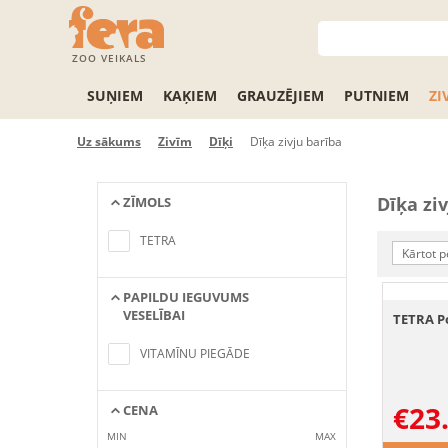
ZOO VEIKALS
SUŅIEM
KAĶIEM
GRAUZĒJIEM
PUTNIEM
ZI
Uz sākums
Zivīm
Dīķi
Dīķa zivju barība
Dīķa zi
ZĪMOLS
No items found matching the search
criteria
TETRA
Kārtot p
PAPILDU IEGUVUMS
VESELĪBAI
TETRA Po
No items found matching the search
criteria
VITAMĪNU PIEGĀDE
€
23
CENA
MIN
MAX