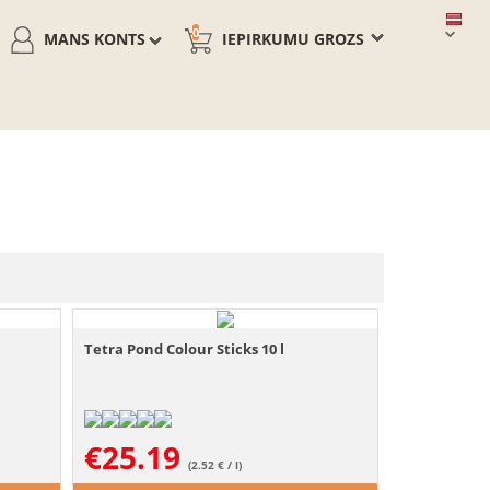
0
MANS KONTS
IEPIRKUMU GROZS
Tetra Pond Colour Sticks 10 l
€
25.19
(2.52 € / l)