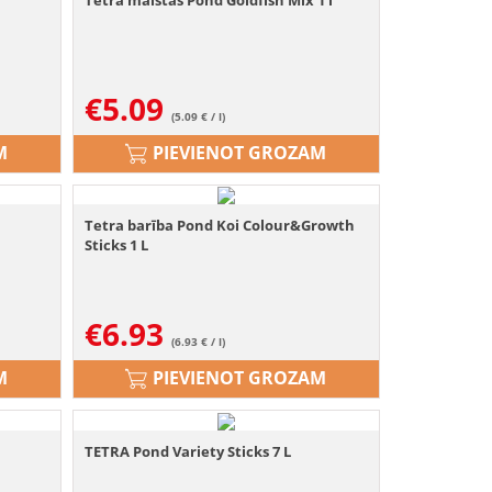
Tetra maistas Pond Goldfish Mix 1 l
€
5.09
(5.09 € / l)
M
PIEVIENOT GROZAM
Tetra barība Pond Koi Colour&Growth
Sticks 1 L
€
6.93
(6.93 € / l)
M
PIEVIENOT GROZAM
TETRA Pond Variety Sticks 7 L