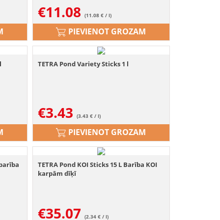
€
11.08
(11.08 € / l)
M
PIEVIENOT GROZAM
l
TETRA Pond Variety Sticks 1 l
€
3.43
(3.43 € / l)
M
PIEVIENOT GROZAM
 barība
TETRA Pond KOI Sticks 15 L Barība KOI
karpām dīķī
€
35.07
(2.34 € / l)