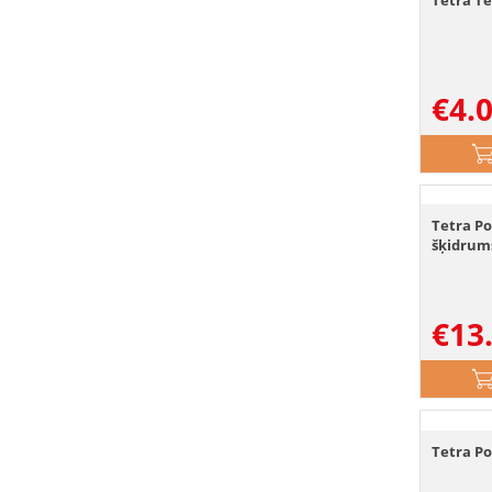
Tetra Te
€
4.
Tetra Po
šķidrum
€
13
Tetra Po