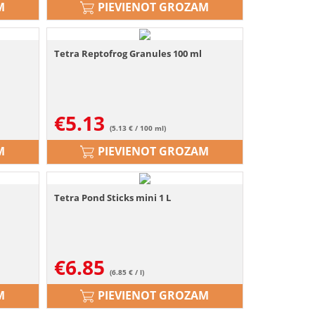
M
PIEVIENOT GROZAM
Tetra Reptofrog Granules 100 ml
€
5.13
(5.13 € / 100 ml)
M
PIEVIENOT GROZAM
Tetra Pond Sticks mini 1 L
€
6.85
(6.85 € / l)
M
PIEVIENOT GROZAM