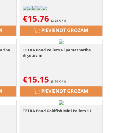
€
15.76
(2.25 € / l)
M
PIEVIENOT GROZAM
arība
TETRA Pond Pellets 4 l pamatbarība
dīķu zivīm
€
15.15
(3.79 € / l)
M
PIEVIENOT GROZAM
TETRA Pond Goldfish Mini Pellets 1 L