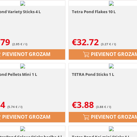
nd Variety Sticks 4 L
Tetra Pond Flakes 10 L
.79
€
32.72
(2.95 € / l)
(3.27 € / l)
PIEVIENOT GROZAM
PIEVIENOT GROZA
nd Pellets Mini 1 L
TETRA Pond Sticks 1 L
74
€
3.88
(5.74 € / l)
(3.88 € / l)
PIEVIENOT GROZAM
PIEVIENOT GROZA