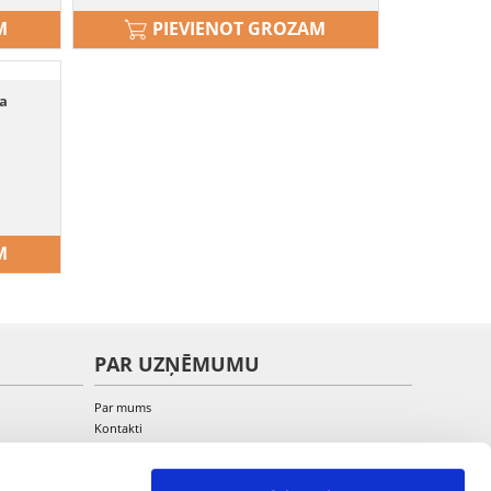
M
PIEVIENOT GROZAM
ķa
M
PAR UZŅĒMUMU
Par mums
Kontakti