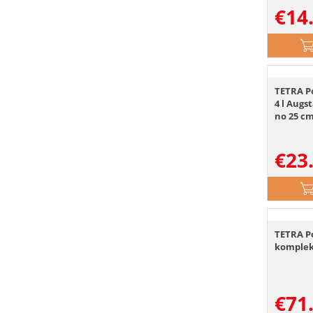
€
14
TETRA P
4 l Augs
no 25 c
dzīvīgu
intensī
€
23
TETRA P
komplek
€
71