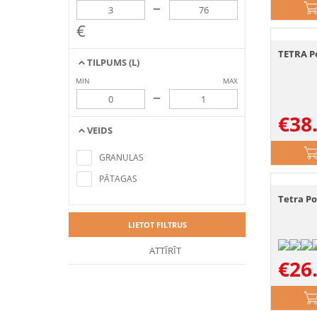
–
€
TETRA Po
TILPUMS (L)
MIN
MAX
–
€
38
VEIDS
No items found matching the search
criteria
GRANULAS
PĀTAGAS
Tetra Po
LIETOT FILTRUS
ATTĪRĪT
€
26