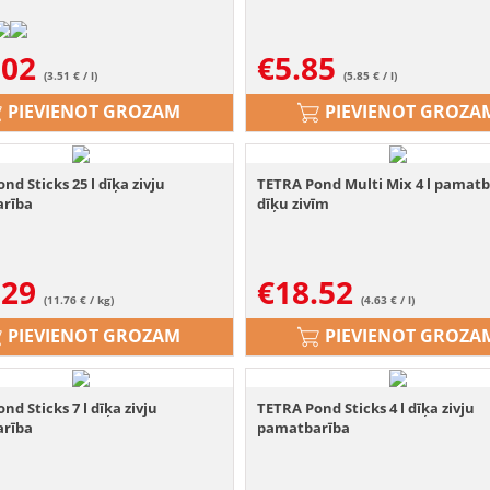
.02
€
5.85
(3.51 € / l)
(5.85 € / l)
PIEVIENOT GROZAM
PIEVIENOT GROZA
nd Sticks 25 l dīķa zivju
TETRA Pond Multi Mix 4 l pamatb
rība
dīķu zivīm
.29
€
18.52
(11.76 € / kg)
(4.63 € / l)
PIEVIENOT GROZAM
PIEVIENOT GROZA
nd Sticks 7 l dīķa zivju
TETRA Pond Sticks 4 l dīķa zivju
rība
pamatbarība