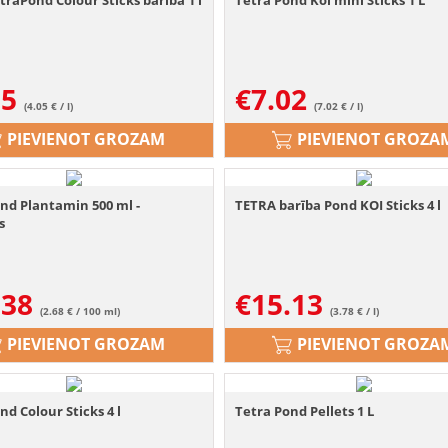
traPond Colour Sticks barība 1 l
Tetra Pond Koi mini Sticks 1 L
05
€
7.02
(4.05 € / l)
(7.02 € / l)
PIEVIENOT GROZAM
PIEVIENOT GROZA
nd Plantamin 500 ml -
TETRA barība Pond KOI Sticks 4 l
s
.38
€
15.13
(2.68 € / 100 ml)
(3.78 € / l)
PIEVIENOT GROZAM
PIEVIENOT GROZA
nd Colour Sticks 4 l
Tetra Pond Pellets 1 L