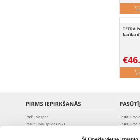
TETRA Po
barība d
€
46
PIRMS IEPIRKŠANĀS
PASŪTĪ
Preču piegāde
Pasūtījuma 
Pasūtījuma izpildes laiks
Pasūtījuma 
Preču pieejamība
Pasūtījuma 
Reģistrācija interneta veikalā
Pieslēgšanā
Šī tīmekļa vietne izmanto 