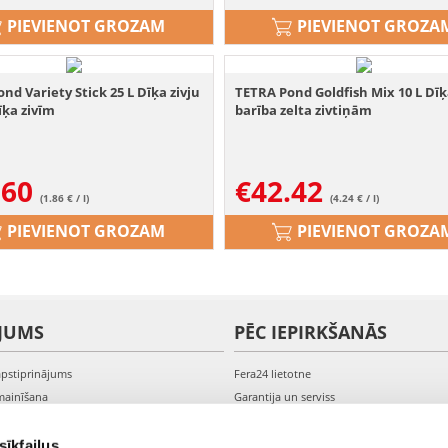
PIEVIENOT GROZAM
PIEVIENOT GROZA
nd Variety Stick 25 L Dīķa zivju
TETRA Pond Goldfish Mix 10 L Dī
īķa zivīm
barība zelta zivtiņām
.60
€
42.42
(1.86 € / l)
(4.24 € / l)
PIEVIENOT GROZAM
PIEVIENOT GROZA
JUMS
PĒC IEPIRKŠANĀS
apstiprinājums
Fera24 lietotne
mainīšana
Garantija un serviss
veikšana
PVN rēķini
s kontam
Sūdzības un preču atgriešana
sīkfailus