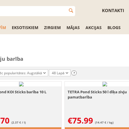
KONTAKTI
VĪM
EKSOTISKIEM
ZIRGIEM
MĀJAS
AKCIJAS
BLOGS
vju barība
ēc popularitātes: Augstākā
48 Lapā
?
nd KOI Sticks barība 10 L
TETRA Pond Sticks 50 l dīķa zivju
pamatbarība
.70
€
75.99
(2.37 € / l)
(14.47 € / kg)