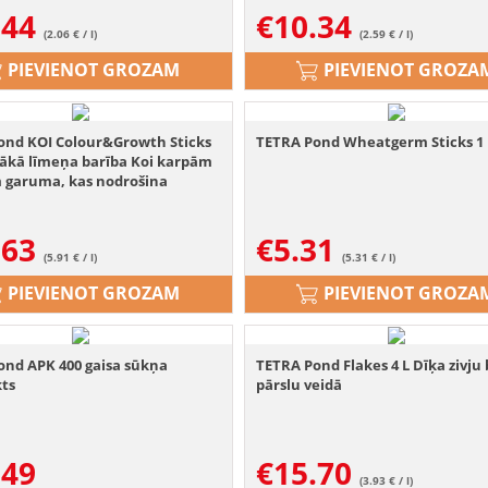
.44
€
10.34
(2.06 € / l)
(2.59 € / l)
PIEVIENOT GROZAM
PIEVIENOT GROZA
ond KOI Colour&Growth Sticks
TETRA Pond Wheatgerm Sticks 1 
tākā līmeņa barība Koi karpām
m garuma, kas nodrošina
mu, veselīgu augšanu un
vu krāsojumu.
.63
€
5.31
(5.91 € / l)
(5.31 € / l)
PIEVIENOT GROZAM
PIEVIENOT GROZA
ond APK 400 gaisa sūkņa
TETRA Pond Flakes 4 L Dīķa zivju
ts
pārslu veidā
.49
€
15.70
(3.93 € / l)