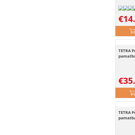
€
14
TETRA Po
pamatba
€
35
TETRA Po
pamatba