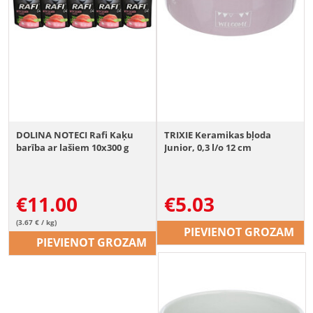
DOLINA NOTECI Rafi Kaķu
TRIXIE Keramikas bļoda
barība ar lašiem 10x300 g
Junior, 0,3 l/o 12 cm
€
11.00
€
5.03
(3.67 € / kg)
PIEVIENOT GROZAM
PIEVIENOT GROZAM