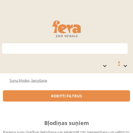
ZOO VEIKALS
0
Suņu bļodas, barošana
RODYTI FILTRUS
Bļodiņas suņiem
Pareiza suņu barības lietošana var ietekmēt tās pieņemšanu un vēlmi to