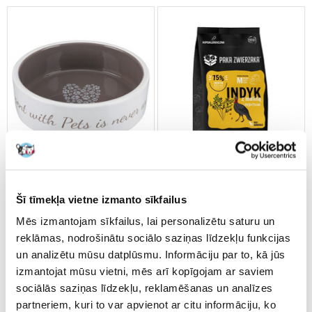
Šī tīmekļa vietne izmanto sīkfailus
Mēs izmantojam sīkfailus, lai personalizētu saturu un
reklāmas, nodrošinātu sociālo saziņas līdzekļu funkcijas
TRIXIE Pet's Home silikona
Seven'th Heaven
trauks 300 ml 12 cm
pieaugušajiem suņiem 9kg
un analizētu mūsu datplūsmu. Informāciju par to, kā jūs
tītara gaļa ar avenēm
izmantojat mūsu vietni, mēs arī kopīgojam ar saviem
sociālās saziņas līdzekļu, reklamēšanas un analīzes
€
4.16
€
51.65
partneriem, kuri to var apvienot ar citu informāciju, ko