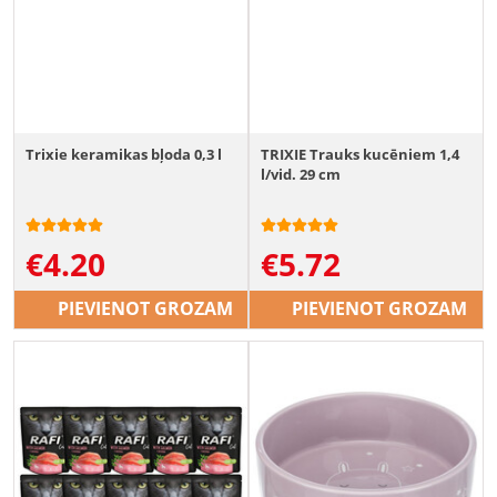
Trixie keramikas bļoda 0,3 l
TRIXIE Trauks kucēniem 1,4
l/vid. 29 cm
€
4.20
€
5.72
PIEVIENOT GROZAM
PIEVIENOT GROZAM