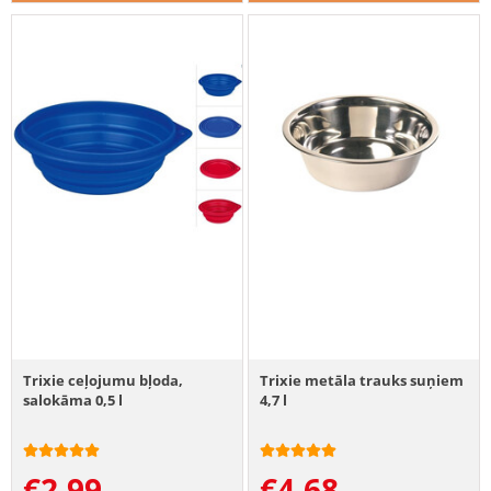
Trixie ceļojumu bļoda,
Trixie metāla trauks suņiem
salokāma 0,5 l
4,7 l
€
2.99
€
4.68