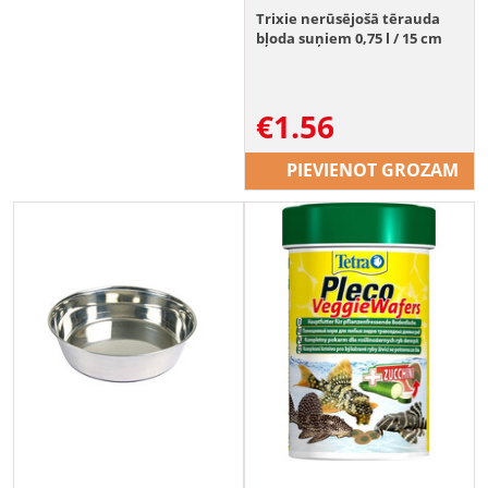
Trixie nerūsējošā tērauda
bļoda suņiem 0,75 l / 15 cm
€
1.56
PIEVIENOT GROZAM