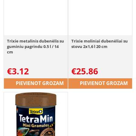
Trixie metalinis dubenėlis su
Trixie moliniai dubenėliai su
guminiu pagrindu 0.5 l / 14
stovu 2x1,6 l 20 cm
cm
€
3.12
€
25.86
PIEVIENOT GROZAM
PIEVIENOT GROZAM