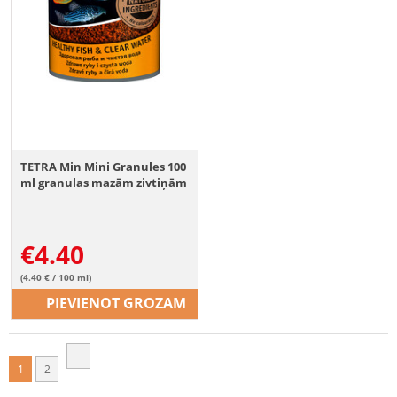
TETRA Min Mini Granules 100
ml granulas mazām zivtiņām
€
4.40
(4.40 € / 100 ml)
PIEVIENOT GROZAM
1
2