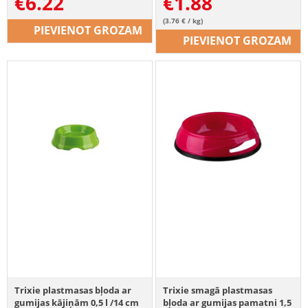
€
6.22
€
1.88
(3.76 € / kg)
PIEVIENOT GROZAM
PIEVIENOT GROZAM
Trixie plastmasas bļoda ar
Trixie smagā plastmasas
gumijas kājiņām 0,5 l /14 cm
bļoda ar gumijas pamatni 1,5