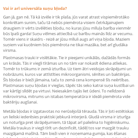
Vai ir arī universāla suņu bļoda?
Gan jā, gan nē. Tā kā izvēle ir tik plaša, jūs varat atrast vispiemērotāko
konkrētam sunim, taču tā nebūs piemērota visiem četrkājainajiem
draugiem Ir vērts izvēlēties bļodu, no kuras jūsu mīluļa barība vienmēr
būs īpaši garda! Suņu vēlmes attiecībā uz barību mainās līdz ar vecumu.
Tomēr viens ir skaidrs - reizē ar jūsu mīluli augs arī viņa bļoda. Maziem
suņiem vai kucēniem būs piemērota ne tikai mazāka, bet arī gludāka
virsma.
Plastmasas trauki ir vislētākie. Tie ir pieejami unikālās, dažādās formās
un krāsās. Tās ir viegli tīrāmas un no tām var nokasīt ēdiena atliekas.
Tomēr to trūkums ir zemā izturība. Uz tiem ātri veidojas skrāpējumi un
nobrāzumi, kuros var attīstīties mikroorganismi, sēnītes un baktērijas.
Šīs bļodas ir bieži jāmaina, taču to zemā cena kompensē šīs neērtības.
Plastmasas suņu bļodas ir vieglas, tāpēc tās seko katrai suņa kustībai un
var kārtīgi slīdēt pa virtuvi. Neiesakām tajās liet ūdeni. To nelīdzenā
mikrovirsma, mitrums un istabas temperatūra ir ideāli piemērota vide
baktēriju augšanai.
Metāla bļodas ir izgatavotas no nerūsējošā tērauda. Tās ir ļoti estētiskas
un lieliski iederēsies praktiski jebkurā interjerā. Gludā virsma ir izturīga
un noturīga pret skrāpējumiem, tā tāpat arī palielina to higiēniskumu.
Metāla traukus ir viegli tīrīt un dezinficēt, tādēļ tos var mazgāt trauku
mazgājamā mašīnā. Tām bieži vien ir noņemama gumija, kas ēšanas