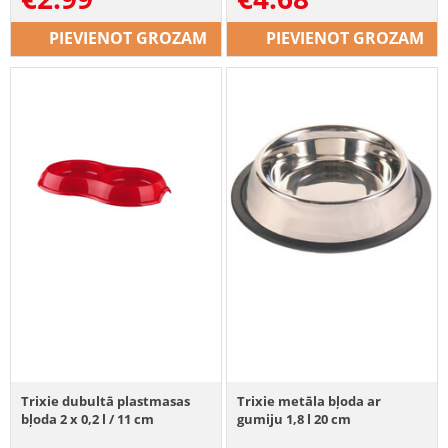
PIEVIENOT GROZAM
PIEVIENOT GROZAM
Trixie dubultā plastmasas
Trixie metāla bļoda ar
bļoda 2 x 0,2 l / 11 cm
gumiju 1,8 l 20 cm