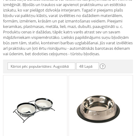
izmēģināt. Bļodās un traukos var apvienot praktiskumu un estētisko
izskatu, ko var pielāgot dzīvokļa interjeram. Tagad ir pieejams plašs
bļodu vai paliktņu klāsts, varat izvēlēties no dažādiem materiāliem,
formām, izmēriem, krāsām un pat izmantošanas veidiem. Pieejami
keramikas, plastmasas, metāla, lieli, mazi, dubulti, paaugstināti u. c.
Produktu cenas ir dažādas, tāpēc katrs varēs atrast sev un savam
mājdzīvniekam vispiemērotāko. Lielisks papildinājums suņu bļodiņām
būs zem tām, statīvi, konteineri barības uzglabāšanai. Jūs varat izvēlēties
arī praktisku un ļoti ērtu risinājumu - automātiskās barotavas ēdienam
vai ūdenim, bet dodoties ceļojumos - tūristu bļodiņas.
Kārtot pēc popularitātes: Augstākā
48 Lapā
?