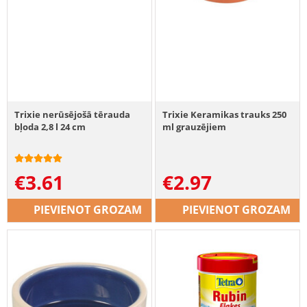
Trixie nerūsējošā tērauda
Trixie Keramikas trauks 250
bļoda 2,8 l 24 cm
ml grauzējiem
€
3.61
€
2.97
PIEVIENOT GROZAM
PIEVIENOT GROZAM