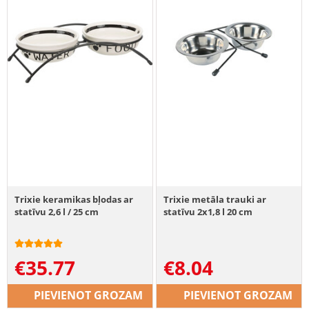
Trixie keramikas bļodas ar
Trixie metāla trauki ar
statīvu 2,6 l / 25 cm
statīvu 2x1,8 l 20 cm
€
35.77
€
8.04
PIEVIENOT GROZAM
PIEVIENOT GROZAM