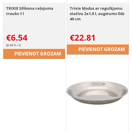
TRIXIE Silikona ceļojuma
Trixie bļodas ar regulējamu
trauks 1 l
statīvu 2x1,8 l, augstums līdz
40 cm
€
6.54
€
22.81
(6.54 € / l)
PIEVIENOT GROZAM
PIEVIENOT GROZAM