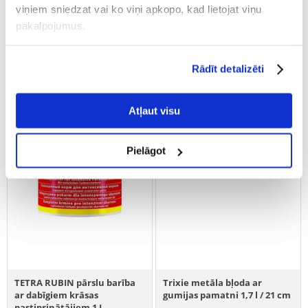
viņiem sniedzat vai ko viņi apkopo, kad lietojat viņu
(5.74 € / kg)
PIEVIENOT GROZAM
pakalpojumus.
PIEVIENOT GROZAM
Rādīt detalizēti
Atļaut visu
Pielāgot
TETRA RUBIN pārslu barība
Trixie metāla bļoda ar
ar dabīgiem krāsas
gumijas pamatni 1,7 l / 21 cm
pastiprinātājiem 1 L