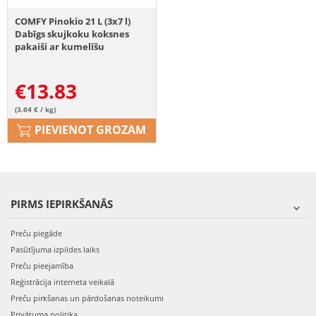
COMFY Pinokio 21 L (3x7 l)
Dabīgs skujkoku koksnes
pakaiši ar kumelīšu
aromātu.
€
13.83
(3.64 € / kg)
PIEVIENOT GROZAM
PIRMS IEPIRKŠANĀS
Preču piegāde
Pasūtījuma izpildes laiks
Preču pieejamība
Reģistrācija interneta veikalā
Preču pirkšanas un pārdošanas noteikumi
Privātuma politika