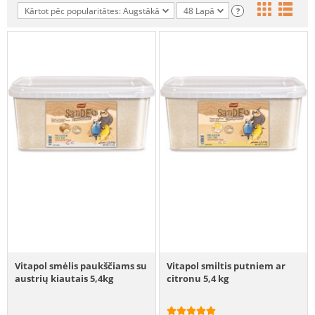
Kārtot pēc popularitātes: Augstākā
48 Lapā
?
Vitapol smėlis paukščiams su
Vitapol smiltis putniem ar
austrių kiautais 5,4kg
citronu 5,4 kg