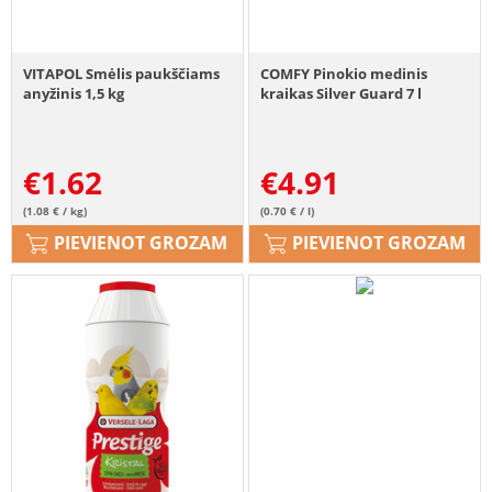
VITAPOL Smėlis paukščiams
COMFY Pinokio medinis
anyžinis 1,5 kg
kraikas Silver Guard 7 l
€
1.62
€
4.91
(1.08 € / kg)
(0.70 € / l)
PIEVIENOT GROZAM
PIEVIENOT GROZAM