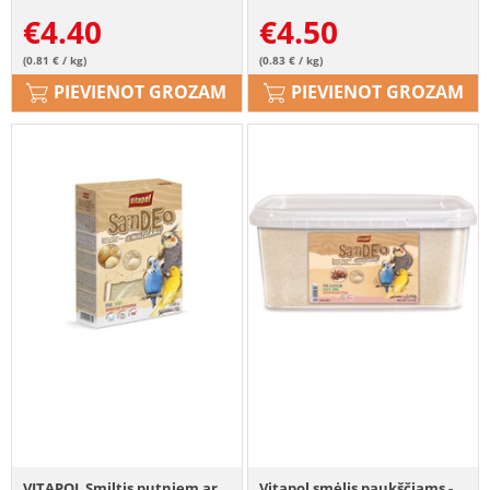
€
4.40
€
4.50
(0.81 € / kg)
(0.83 € / kg)
PIEVIENOT GROZAM
PIEVIENOT GROZAM
VITAPOL Smiltis putniem ar
Vitapol smėlis paukščiams -