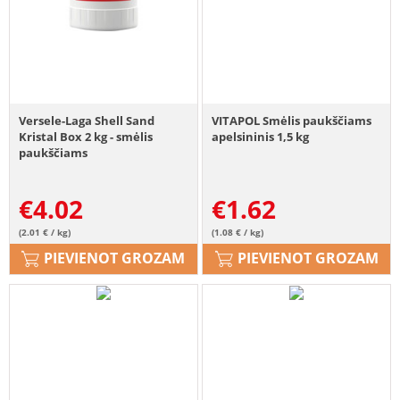
Versele-Laga Shell Sand
VITAPOL Smėlis paukščiams
Kristal Box 2 kg - smėlis
apelsininis 1,5 kg
paukščiams
€
4.02
€
1.62
(2.01 € / kg)
(1.08 € / kg)
PIEVIENOT GROZAM
PIEVIENOT GROZAM