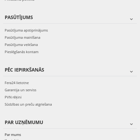
PASŪTĪJUMS
Pasūtījuma apstiprinājums
Pasūtījuma mainīšana
Pasūtījuma veikšana
Pieslēgšanās kontam
PĒC IEPIRKŠANĀS
Fera24 lietotne
Garantija un serviss
PVN rēķini
Sūdzības un preču atgriešana
PAR UZŅĒMUMU
Par mums