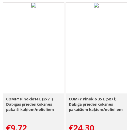
COMFY Pinokio14 L (2x7 l)
COMFY Pinokio 35 L (5x7 l)
Dabīgas priedes koksnes
Dabīga priedes koksnes
pakaiši kaķiem/nelieliem
pakaišiem kaķiem/nelieliem
dzīvniekiem un putniem,
dzīvniekiem un putniem,
bioloģiski noārdās.
bioloģiski noārdās.
€
9.72
€
24.30