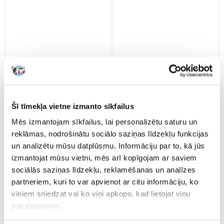
Versele-Laga Grit + Coral 20
COMFY Pinokio 7L Dabīgs
Šī tīmekļa vietne izmanto sīkfailus
kg
skujkoku koksnes pakaiši ar
kumelīšu aromātu.
Mēs izmantojam sīkfailus, lai personalizētu saturu un
reklāmas, nodrošinātu sociālo saziņas līdzekļu funkcijas
un analizētu mūsu datplūsmu. Informāciju par to, kā jūs
€
31.20
€
4.66
izmantojat mūsu vietni, mēs arī kopīgojam ar saviem
(1.56 € / kg)
(1.23 € / kg)
sociālās saziņas līdzekļu, reklamēšanas un analīzes
PIEVIENOT GROZAM
PIEVIENOT GROZAM
partneriem, kuri to var apvienot ar citu informāciju, ko
viņiem sniedzat vai ko viņi apkopo, kad lietojat viņu
pakalpojumus.