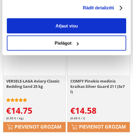
Rādīt detalizēti
Atļaut visu
Pielāgot
VERSELE-LAGA Aviary Classic
COMFY Pinokio medinis
Bedding Sand 25 kg
kraikas Silver Guard 21 l (3x7
l)
€
14.75
€
14.58
(0.59 € / kg)
(0.69 € / l)
PIEVIENOT GROZAM
PIEVIENOT GROZAM