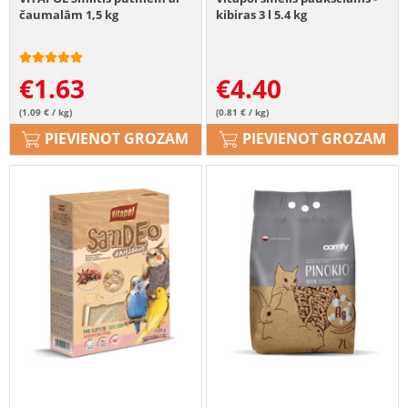
čaumalām 1,5 kg
kibiras 3 l 5.4 kg
€
1.63
€
4.40
(1.09 € / kg)
(0.81 € / kg)
PIEVIENOT GROZAM
PIEVIENOT GROZAM