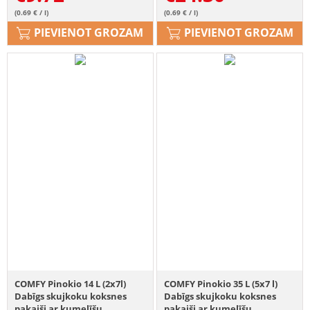
(0.69 € / l)
(0.69 € / l)
PIEVIENOT GROZAM
PIEVIENOT GROZAM
COMFY Pinokio 14 L (2x7l)
COMFY Pinokio 35 L (5x7 l)
Dabīgs skujkoku koksnes
Dabīgs skujkoku koksnes
pakaiši ar kumelīšu
pakaiši ar kumelīšu