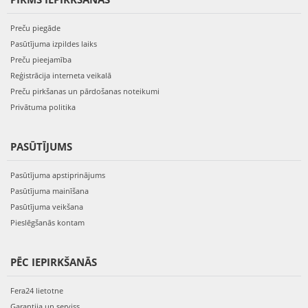
Preču piegāde
Pasūtījuma izpildes laiks
Preču pieejamība
Reģistrācija interneta veikalā
Preču pirkšanas un pārdošanas noteikumi
Privātuma politika
PASŪTĪJUMS
Pasūtījuma apstiprinājums
Pasūtījuma mainīšana
Pasūtījuma veikšana
Pieslēgšanās kontam
PĒC IEPIRKŠANĀS
Fera24 lietotne
Garantija un serviss