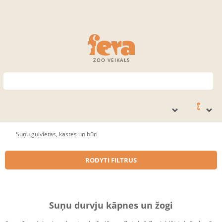
ZOO VEIKALS
0
Suņu guļvietas, kastes un būri
RODYTI FILTRUS
Suņu durvju kāpnes un žogi