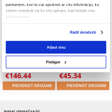
partneriem, kuri to var apvienot ar citu informāciju, ko
viņiem sniedzat vai ko viņi apkopo, kad lietojat viņu
pakalpojumus.
Rādīt detalizēti
Atļaut visu
Trixie Telescopic Pet Ramp
Trixie durvju rokturi suņiem
teleskopiska rampa suņiem
s-m
100-180 cm
Pielāgot
€
146.44
€
45.34
PIEVIENOT GROZAM
PIEVIENOT GROZAM
PIRMS IEPIRKŠANĀS