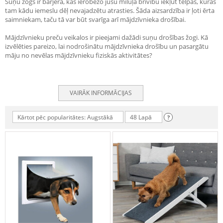
Suņu žogs ir barjera, kas ierobežo jūsu mīluļa brīvību iekļūt telpās, kurās
tam kādu iemeslu dēļ nevajadzētu atrasties. Šāda aizsardzība ir ļoti ērta
saimniekam, taču tā var būt svarīga arī mājdzīvnieka drošībai.
Mājdzīvnieku preču veikalos ir pieejami dažādi suņu drošības žogi. Kā
izvēlēties pareizo, lai nodrošinātu mājdzīvnieka drošību un pasargātu
māju no nevēlas mājdzīvnieku fiziskās aktivitātes?
VAIRĀK INFORMĀCIJAS
Kārtot pēc popularitātes: Augstākā
48 Lapā
?