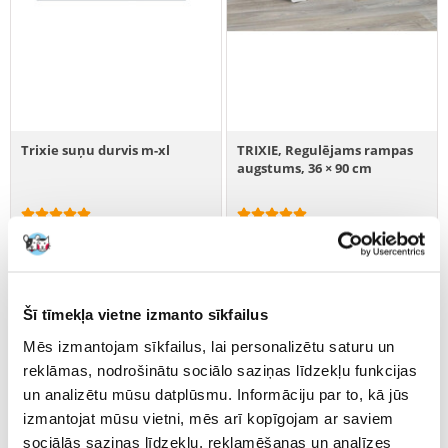
Trixie suņu durvis m-xl
TRIXIE, Regulējams rampas
augstums, 36 × 90 cm
€
60.59
€
69.58
PIEVIENOT GROZAM
PIEVIENOT GROZAM
Šī tīmekļa vietne izmanto sīkfailus
Mēs izmantojam sīkfailus, lai personalizētu saturu un
reklāmas, nodrošinātu sociālo saziņas līdzekļu funkcijas
un analizētu mūsu datplūsmu. Informāciju par to, kā jūs
izmantojat mūsu vietni, mēs arī kopīgojam ar saviem
sociālās saziņas līdzekļu, reklamēšanas un analīzes