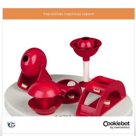
Interaktīvās rotaļlietas kaķiem