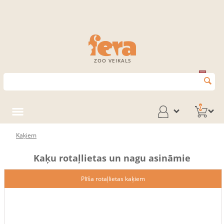
ZOO VEIKALS
0
Kaķiem
Kaķu rotaļlietas un nagu asināmie
Plīša rotaļlietas kaķiem