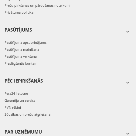
Preču pirkšanas un pārdošanas noteikumi
Privātuma politika
PASŪTĪJUMS
Pasūtījuma apstiprinājums
Pasūtījuma mainīšana
Pasūtījuma veikšana
Pieslēgšanās kontam
PĒC IEPIRKŠANĀS
Fera24 lietotne
Garantija un serviss
PVN rēķini
Sūdzības un preču atgriešana
PAR UZŅĒMUMU