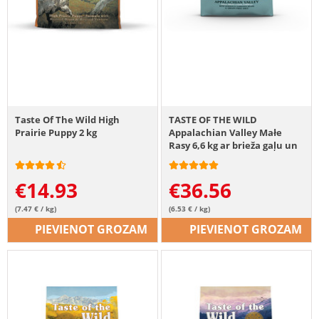
Taste Of The Wild High
TASTE OF THE WILD
Prairie Puppy 2 kg
Appalachian Valley Małe
Rasy 6,6 kg ar brieža gaļu un
aunazirņiem
€
14.93
€
36.56
(7.47 € / kg)
(6.53 € / kg)
PIEVIENOT GROZAM
PIEVIENOT GROZAM