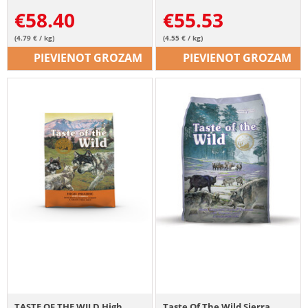
€
58.40
€
55.53
(4.79 € / kg)
(4.55 € / kg)
PIEVIENOT GROZAM
PIEVIENOT GROZAM
TASTE OF THE WILD High
Taste Of The Wild Sierra