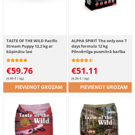
TASTE OF THE WILD Pacific
ALPHA SPIRIT The only one 7
Stream Puppy 12,2 kg ar
days formula 12 kg
kūpinātu lasi
Pilnvērtīga pusmitrā barība
suņiem
€
59.76
€
51.11
(4.90 € / kg)
(4.26 € / kg)
PIEVIENOT GROZAM
PIEVIENOT GROZAM