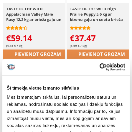
TASTE OF THE WILD
TASTE OF THE WILD High
Appalachian Valley Małe
Prairie Puppy 5,6 kg ar
Rasy 12,2 kg ar brieža gaļu un
bizonu gaļu un ceptu brieža
aunazirņiem
gaļu
€
59.14
€
37.47
(4.85 € / kg)
(6.69 € / kg)
PIEVIENOT GROZAM
PIEVIENOT GROZAM
Šī tīmekļa vietne izmanto sīkfailus
Mēs izmantojam sīkfailus, lai personalizētu saturu un
reklāmas, nodrošinātu sociālo saziņas līdzekļu funkcijas
un analizētu mūsu datplūsmu. Informāciju par to, kā jūs
izmantojat mūsu vietni, mēs arī kopīgojam ar saviem
sociālās saziņas līdzekļu, reklamēšanas un analīzes