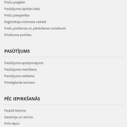
Preču piegāde
Pasūtījuma izpildes laiks
Preču pieejamība
Reģistrācija interneta veikalā
Preču pirkšanas un pārdošanas noteikumi
Privātuma politika
PASŪTĪJUMS
Pasūtījuma apstiprinājums
Pasūtījuma mainīšana
Pasūtījuma veikšana
Pieslēgšanās kontam
PĒC IEPIRKŠANĀS
Fera24 lietotne
Garantija un serviss
PVN rēķini