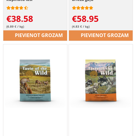
€
38.58
€
58.95
(6.89 € / kg)
(4.83 € / kg)
PIEVIENOT GROZAM
PIEVIENOT GROZAM