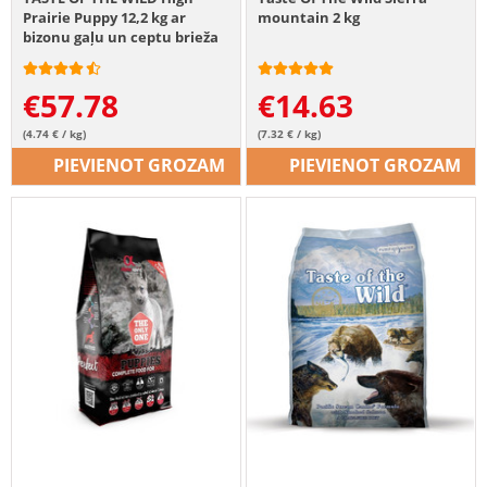
Prairie Puppy 12,2 kg ar
mountain 2 kg
bizonu gaļu un ceptu brieža
gaļu
€
57.78
€
14.63
(4.74 € / kg)
(7.32 € / kg)
PIEVIENOT GROZAM
PIEVIENOT GROZAM