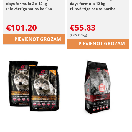
days formula 2 x 12kg
days formula 12 kg
Pilnvērtīga sausa barība
Pilnvērtīga sausa barība
suņiem
suņiem + 2 delikateses
BEZMAKSAS
€
101.20
€
55.83
(4.65 € / kg)
PIEVIENOT GROZAM
PIEVIENOT GROZAM