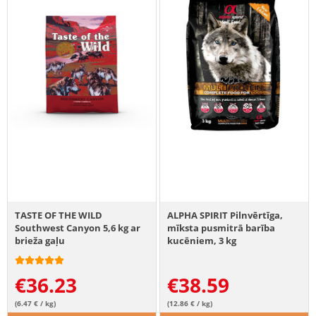
TASTE OF THE WILD
ALPHA SPIRIT Pilnvērtīga,
Southwest Canyon 5,6 kg ar
mīksta pusmitrā barība
brieža gaļu
kucēniem, 3 kg
€
36.23
€
38.59
(6.47 € / kg)
(12.86 € / kg)