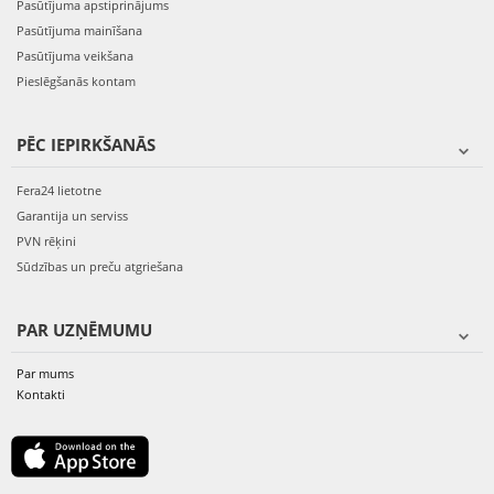
Pasūtījuma apstiprinājums
Pasūtījuma mainīšana
Pasūtījuma veikšana
Pieslēgšanās kontam
PĒC IEPIRKŠANĀS
Fera24 lietotne
Garantija un serviss
PVN rēķini
Sūdzības un preču atgriešana
PAR UZŅĒMUMU
Par mums
Kontakti