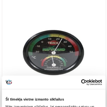
Šī tīmekļa vietne izmanto sīkfailus
Mēs izmantojam sīkfailus, lai personalizētu saturu un