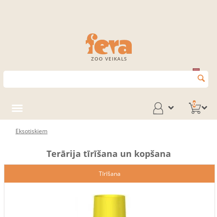
ZOO VEIKALS
0
Eksotiskiem
Terārija tīrīšana un kopšana
Tīrīšana