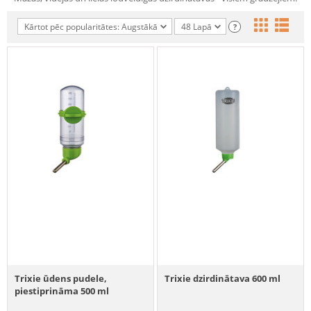
Kārtot pēc popularitātes: Augstākā
48 Lapā
?
Trixie ūdens pudele,
Trixie dzirdinātava 600 ml
piestiprināma 500 ml