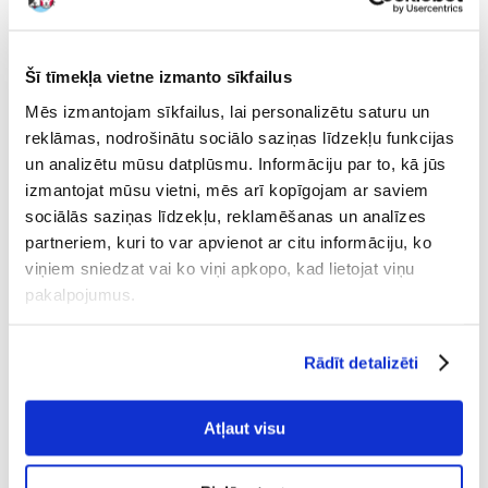
TRIXIE dzirdinātava
Trixie gertuvė graužikams
Šī tīmekļa vietne izmanto sīkfailus
grauzējiem 250ml
250 ml
Mēs izmantojam sīkfailus, lai personalizētu saturu un
reklāmas, nodrošinātu sociālo saziņas līdzekļu funkcijas
€
1.76
€
6.12
un analizētu mūsu datplūsmu. Informāciju par to, kā jūs
izmantojat mūsu vietni, mēs arī kopīgojam ar saviem
PIEVIENOT GROZAM
PIEVIENOT GROZAM
sociālās saziņas līdzekļu, reklamēšanas un analīzes
partneriem, kuri to var apvienot ar citu informāciju, ko
viņiem sniedzat vai ko viņi apkopo, kad lietojat viņu
pakalpojumus.
Rādīt detalizēti
Atļaut visu