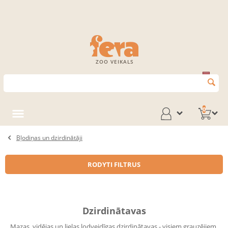
ZOO VEIKALS
0
Bļodiņas un dzirdinātāji
RODYTI FILTRUS
Dzirdinātavas
Mazas, vidējas un lielas lodveidīgas dzirdinātavas - visiem grauzējiem.