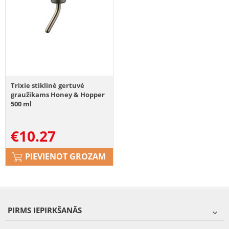
Trixie stiklinė gertuvė
graužikams Honey & Hopper
500 ml
€
10.27
PIEVIENOT GROZAM
PIRMS IEPIRKŠANĀS