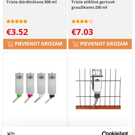
Trixie dzirdinātava 500 ml
Trixie stiklinė gertuvė
graužikams 250 ml
€
3.52
€
7.03
PIEVIENOT GROZAM
PIEVIENOT GROZAM