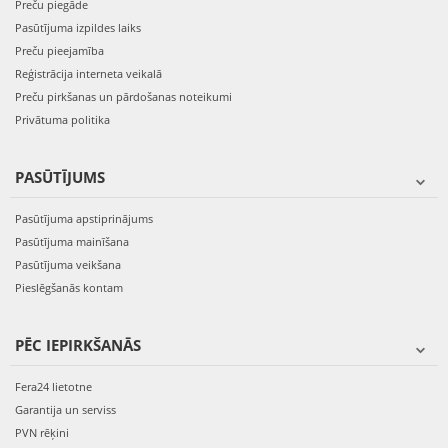
Preču piegāde
Pasūtījuma izpildes laiks
Preču pieejamība
Reģistrācija interneta veikalā
Preču pirkšanas un pārdošanas noteikumi
Privātuma politika
PASŪTĪJUMS
Pasūtījuma apstiprinājums
Pasūtījuma mainīšana
Pasūtījuma veikšana
Pieslēgšanās kontam
PĒC IEPIRKŠANĀS
Fera24 lietotne
Garantija un serviss
PVN rēķini