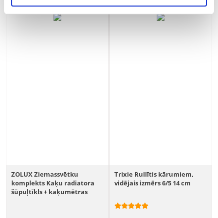
ZOLUX Ziemassvētku
Trixie Rullītis kārumiem,
komplekts Kaķu radiatora
vidējais izmērs 6/5 14 cm
šūpuļtīkls + kaķumētras
burbuļi 120 ml