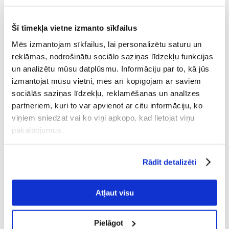
Šī tīmekļa vietne izmanto sīkfailus
Mēs izmantojam sīkfailus, lai personalizētu saturu un
reklāmas, nodrošinātu sociālo saziņas līdzekļu funkcijas
un analizētu mūsu datplūsmu. Informāciju par to, kā jūs
izmantojat mūsu vietni, mēs arī kopīgojam ar saviem
sociālās saziņas līdzekļu, reklamēšanas un analīzes
partneriem, kuri to var apvienot ar citu informāciju, ko
viņiem sniedzat vai ko viņi apkopo, kad lietojat viņu
pakalpojumus.
TRIXIE plastmasas pele
TRIXIE Kaķu apmācības
Rādīt detalizēti
kaķiem, 9 cm
indikators
Atļaut visu
€
22.32
€
5.72
Pielāgot
PIEVIENOT GROZAM
PIEVIENOT GROZAM