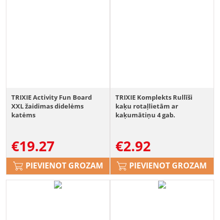
TRIXIE Activity Fun Board
TRIXIE Komplekts Rullīši
XXL žaidimas didelėms
kaķu rotaļlietām ar
katėms
kaķumātiņu 4 gab.
€
19.27
€
2.92
PIEVIENOT GROZAM
PIEVIENOT GROZAM