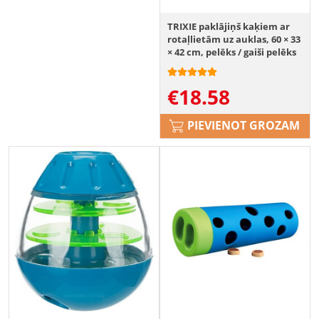
TRIXIE paklājiņš kaķiem ar
rotaļlietām uz auklas, 60 × 33
× 42 cm, pelēks / gaiši pelēks
€
18.58
PIEVIENOT GROZAM