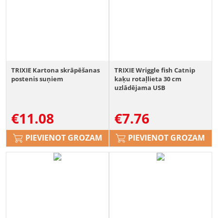
TRIXIE Kartona skrāpēšanas
TRIXIE Wriggle fish Catnip
postenis suņiem
kaķu rotaļlieta 30 cm
uzlādējama USB
€
11.08
€
7.76
PIEVIENOT GROZAM
PIEVIENOT GROZAM