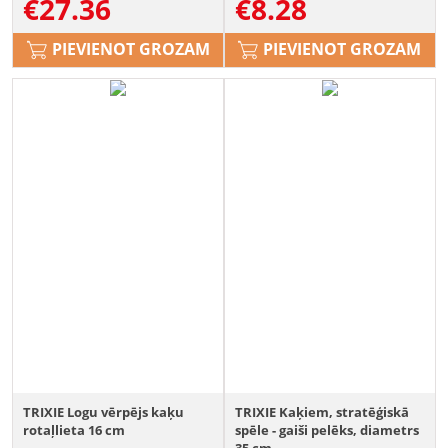
€
27.36
€
8.28
PIEVIENOT GROZAM
PIEVIENOT GROZAM
TRIXIE Logu vērpējs kaķu
TRIXIE Kaķiem, stratēģiskā
rotaļlieta 16 cm
spēle - gaiši pelēks, diametrs
35 cm