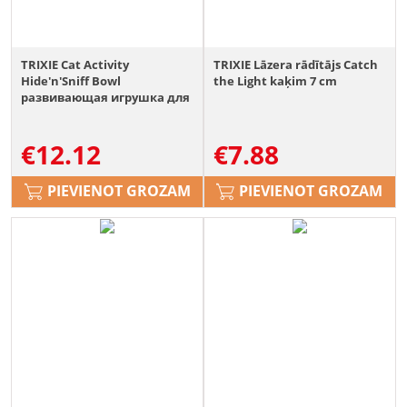
TRIXIE Cat Activity
TRIXIE Lāzera rādītājs Catch
Hide'n'Sniff Bowl
the Light kaķim 7 cm
развивающая игрушка для
кошек 18 см пластик
€
12.12
€
7.88
PIEVIENOT GROZAM
PIEVIENOT GROZAM