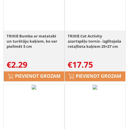
TRIXIE Bumba ar matatabi
TRIXIE Cat Activity
un turētāju kaķiem, ko var
azartspēļu tornis - izglītojoša
pielīmēt 5 cm
rotaļlieta kaķiem 25×27 cm
plastmasas
€
2.29
€
17.75
PIEVIENOT GROZAM
PIEVIENOT GROZAM