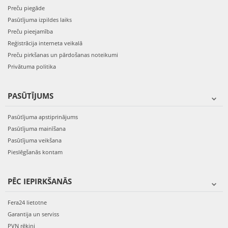
Preču piegāde
Pasūtījuma izpildes laiks
Preču pieejamība
Reģistrācija interneta veikalā
Preču pirkšanas un pārdošanas noteikumi
Privātuma politika
PASŪTĪJUMS
Pasūtījuma apstiprinājums
Pasūtījuma mainīšana
Pasūtījuma veikšana
Pieslēgšanās kontam
PĒC IEPIRKŠANĀS
Fera24 lietotne
Garantija un serviss
PVN rēķini