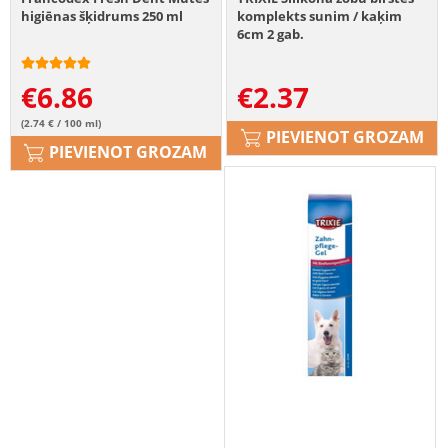
higiēnas šķidrums 250 ml
komplekts sunim / kaķim
6cm 2 gab.
€
6.86
€
2.37
(2.74 € / 100 ml)
PIEVIENOT GROZAM
PIEVIENOT GROZAM