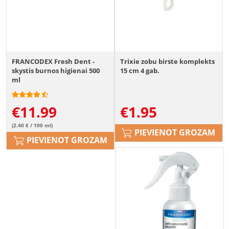
FRANCODEX Fresh Dent -
Trixie zobu birste komplekts
skystis burnos higienai 500
15 cm 4 gab.
ml
€
11.99
€
1.95
(2.40 € / 100 ml)
PIEVIENOT GROZAM
PIEVIENOT GROZAM