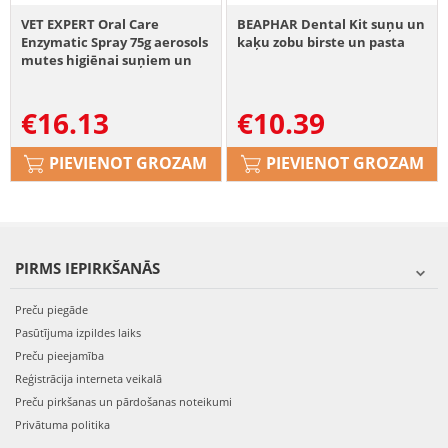
VET EXPERT Oral Care
BEAPHAR Dental Kit suņu un
Enzymatic Spray 75g aerosols
kaķu zobu birste un pasta
mutes higiēnai suņiem un
kaķiem
€
16.13
€
10.39
PIEVIENOT GROZAM
PIEVIENOT GROZAM
PIRMS IEPIRKŠANĀS
Preču piegāde
Pasūtījuma izpildes laiks
Preču pieejamība
Reģistrācija interneta veikalā
Preču pirkšanas un pārdošanas noteikumi
Privātuma politika