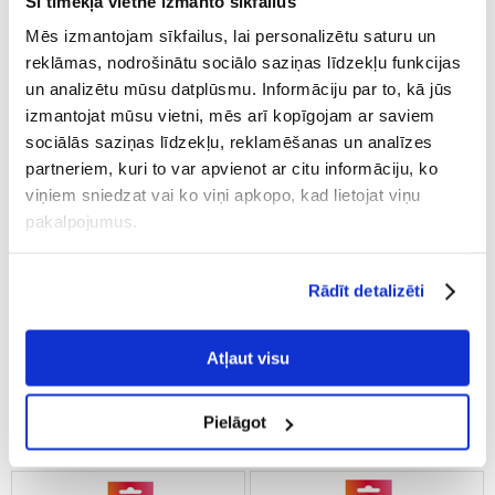
Šī tīmekļa vietne izmanto sīkfailus
Mēs izmantojam sīkfailus, lai personalizētu saturu un
reklāmas, nodrošinātu sociālo saziņas līdzekļu funkcijas
un analizētu mūsu datplūsmu. Informāciju par to, kā jūs
izmantojat mūsu vietni, mēs arī kopīgojam ar saviem
sociālās saziņas līdzekļu, reklamēšanas un analīzes
partneriem, kuri to var apvienot ar citu informāciju, ko
viņiem sniedzat vai ko viņi apkopo, kad lietojat viņu
pakalpojumus.
WHISKAS Dentabites 40 g
WHISKAS Dentabites 6x40 g
zobu ārstēšana pieaugušiem
zobu ārstēšana pieaugušiem
Rādīt detalizēti
kaķiem
kaķiem
Atļaut visu
€
1.62
€
10.80
(40.50 € / kg)
(45.00 € / kg)
Pielāgot
PIEVIENOT GROZAM
PIEVIENOT GROZAM