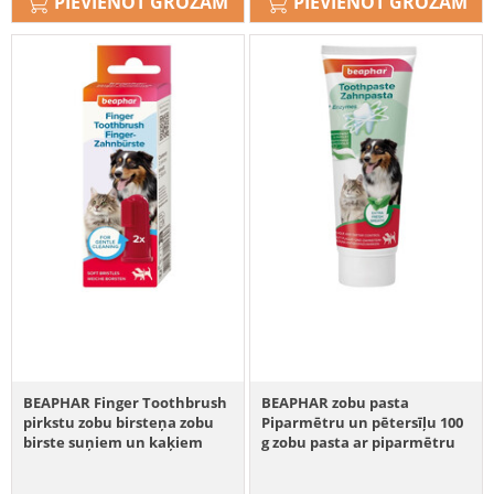
PIEVIENOT GROZAM
PIEVIENOT GROZAM
BEAPHAR Finger Toothbrush
BEAPHAR zobu pasta
pirkstu zobu birsteņa zobu
Piparmētru un pētersīļu 100
birste suņiem un kaķiem
g zobu pasta ar piparmētru
un pētersīļu garšu suņiem
un kaķiem