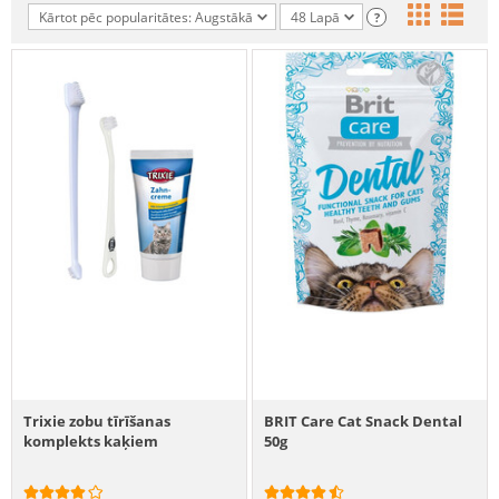
Kārtot pēc popularitātes: Augstākā
48 Lapā
?
Trixie zobu tīrīšanas
BRIT Care Cat Snack Dental
komplekts kaķiem
50g