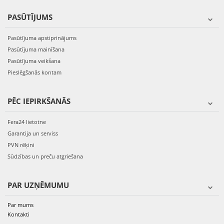
PASŪTĪJUMS
Pasūtījuma apstiprinājums
Pasūtījuma mainīšana
Pasūtījuma veikšana
Pieslēgšanās kontam
PĒC IEPIRKŠANĀS
Fera24 lietotne
Garantija un serviss
PVN rēķini
Sūdzības un preču atgriešana
PAR UZŅĒMUMU
Par mums
Kontakti