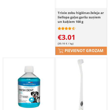
Trixie zobu higiēnas želeja ar
liellopa gaļas garšu suņiem
un kaķiem 100 g
€
3.01
(30.10 € / kg)
PIEVIENOT GROZAM