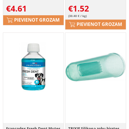
€
4.61
€
1.52
(30.40 € / kg)
PIEVIENOT GROZAM
PIEVIENOT GROZAM
Francodex Fresh Dent Mutes
TRIXIE Silikona zobu birstes