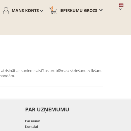
0
MANS KONTS
IEPIRKUMU GROZS
s atrisināt ar suņiem saistītas problēmas: skriešanu, vilkšanu
omandām.
PAR UZŅĒMUMU
Par mums
Kontakti