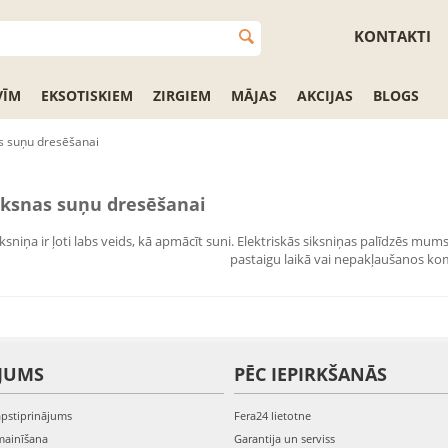
KONTAKTI
VĪM
EKSOTISKIEM
ZIRGIEM
MĀJAS
AKCIJAS
BLOGS
s suņu dresēšanai
iksnas suņu dresēšanai
iksniņa ir ļoti labs veids, kā apmācīt suni. Elektriskās siksniņas palīdzēs mum
pastaigu laikā vai nepakļaušanos k
JUMS
PĒC IEPIRKŠANĀS
apstiprinājums
Fera24 lietotne
mainīšana
Garantija un serviss