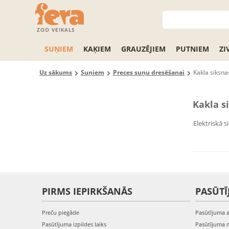
ZOO VEIKALS
SUŅIEM
KAĶIEM
GRAUZĒJIEM
PUTNIEM
ZI
Uz sākums
Suņiem
Preces suņu dresēšanai
Kakla siksna
Kakla s
Elektriskā s
PIRMS IEPIRKŠANĀS
PASŪTĪ
Preču piegāde
Pasūtījuma 
Pasūtījuma izpildes laiks
Pasūtījuma 