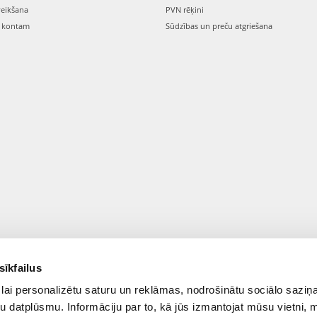
veikšana
PVN rēķini
s kontam
Sūdzības un preču atgriešana
© 2021-2026 FERA24.LV.
sīkfailus
ONAL:
lai personalizētu saturu un reklāmas, nodrošinātu sociālo saziņa
u datplūsmu. Informāciju par to, kā jūs izmantojat mūsu vietni, 