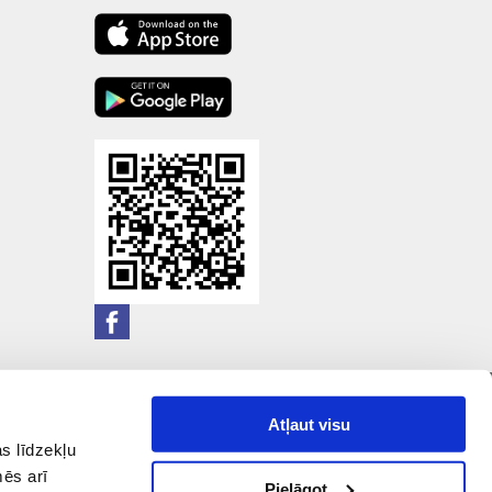
Atļaut visu
s līdzekļu
mēs arī
Pielāgot