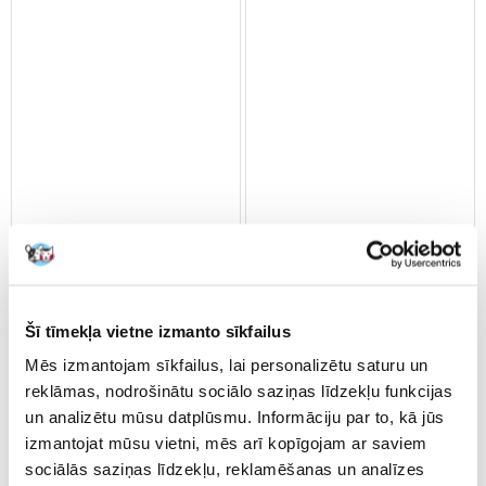
TRIXIE Kartona skrāpēšanas
TRIXIE Kartona skrāpēšanas
Šī tīmekļa vietne izmanto sīkfailus
postenis suņiem
postenis ar kaķu rotaļlietām
Mēs izmantojam sīkfailus, lai personalizētu saturu un
reklāmas, nodrošinātu sociālo saziņas līdzekļu funkcijas
un analizētu mūsu datplūsmu. Informāciju par to, kā jūs
€
11.08
€
12.79
izmantojat mūsu vietni, mēs arī kopīgojam ar saviem
sociālās saziņas līdzekļu, reklamēšanas un analīzes
PIEVIENOT GROZAM
PIEVIENOT GROZAM