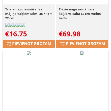
Trixie nagu asināšanas
Trixie nagu asināmais
mājiņa kaķiem Mimi 48 × 16 ×
kaķiem Isaba 62 cm melns -
22 cm
balts
€
16.75
€
69.98
PIEVIENOT GROZAM
PIEVIENOT GROZAM