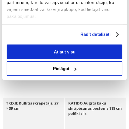
partneriem, kuri to var apvienot ar citu informāciju, ko
viņiem sniedzat vai ko viņi apkopo, kad lietojat viņu
pakalpojumus.
Rādīt detalizēti
Atļaut visu
Pielāgot
TRIXIE Rullītis skrāpētājs, 27
KATIDO Augsts kaķu
× 39 cm
skrāpēšanas postenis 118 cm
pelēki zils