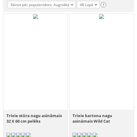
Kārtot pēc popularitātes: Augstākā
48 Lapā
?
Trixie stūra nagu asināmais
Trixie kartona nagu
32 X 60 cm pelēks
asināmais Wild Cat