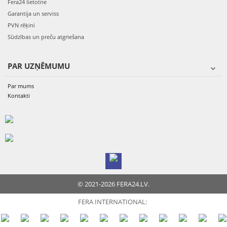
Fera24 lietotne
Garantija un serviss
PVN rēķini
Sūdzības un preču atgriešana
PAR UZŅĒMUMU
Par mums
Kontakti
© 2021-2026 FERA24.LV.
FERA INTERNATIONAL: