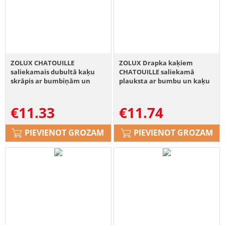
ZOLUX CHATOUILLE
ZOLUX Drapka kaķiem
saliekamais dubultā kaķu
CHATOUILLE saliekamā
skrāpis ar bumbiņām un
plauksta ar bumbu un kaķu
kaķu mīlestību
mētrām
€
11.33
€
11.74
PIEVIENOT GROZAM
PIEVIENOT GROZAM