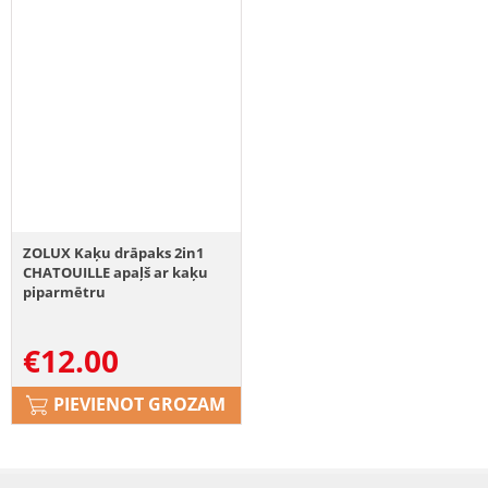
ZOLUX Kaķu drāpaks 2in1
CHATOUILLE apaļš ar kaķu
piparmētru
€
12.00
PIEVIENOT GROZAM