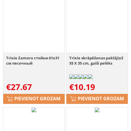
Trixie Zamora стойки 61x31
Trixie skrāpēšanas paklājiņš
см песочный
55 X 35 cm, gaiši pelēks
€
27.67
€
10.19
PIEVIENOT GROZAM
PIEVIENOT GROZAM