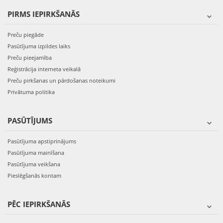
PIRMS IEPIRKŠANĀS
Preču piegāde
Pasūtījuma izpildes laiks
Preču pieejamība
Reģistrācija interneta veikalā
Preču pirkšanas un pārdošanas noteikumi
Privātuma politika
PASŪTĪJUMS
Pasūtījuma apstiprinājums
Pasūtījuma mainīšana
Pasūtījuma veikšana
Pieslēgšanās kontam
PĒC IEPIRKŠANĀS