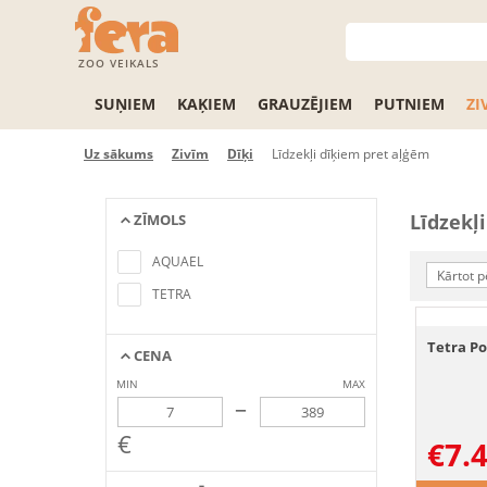
ZOO VEIKALS
SUŅIEM
KAĶIEM
GRAUZĒJIEM
PUTNIEM
ZI
Uz sākums
Zivīm
Dīķi
Līdzekļi dīķiem pret aļģēm
Līdzekļ
ZĪMOLS
No items found matching the search
criteria
AQUAEL
Kārtot p
TETRA
Tetra Po
CENA
MIN
MAX
–
€
€
7.