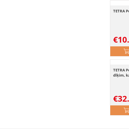
TETRA Po
€
10
TETRA Po
dīķim, k
€
32