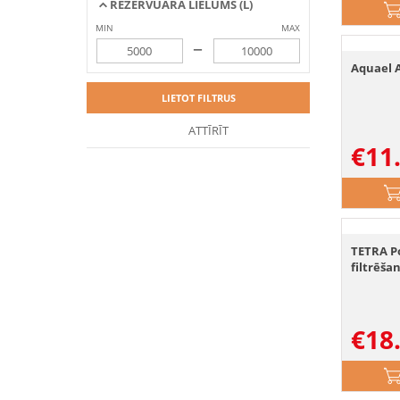
REZERVUĀRA LIELUMS (L)
MIN
MAX
–
Aquael A
LIETOT FILTRUS
ATTĪRĪT
€
11
TETRA Po
filtrēša
€
18