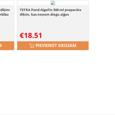
 dīķim
TETRA Pond AlgoFin 500 ml preparāts
arbību
dīķim, kas noņem diegu aļģes
€
18.51
M
PIEVIENOT GROZAM