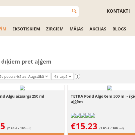
KONTAKTI
VĪM
EKSOTISKIEM
ZIRGIEM
MĀJAS
AKCIJAS
BLOGS
i dīķiem pret aļģēm
ēc popularitātes: Augstākā
48 Lapā
?
nd Aļģu aizsargs 250 ml
TETRA Pond AlgoRem 500 ml - šķ
aļģēm
45
€
15.23
(2.98 € / 100 ml)
(3.05 € / 100 ml)