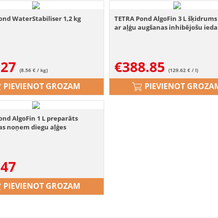
nd WaterStabiliser 1,2 kg
TETRA Pond AlgoFin 3 L šķidrums
ar aļģu augšanas inhibējošu ied
.27
€
388.85
(8.56 € / kg)
(129.62 € / l)
PIEVIENOT GROZAM
PIEVIENOT GROZA
nd AlgoFin 1 L preparāts
as noņem diegu aļģes
.47
PIEVIENOT GROZAM