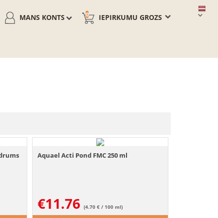
0
MANS KONTS
IEPIRKUMU GROZS
idrums
Aquael Acti Pond FMC 250 ml
€
11.76
(4.70 € / 100 ml)