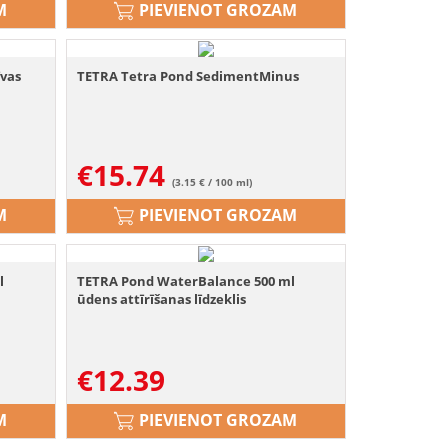
M
PIEVIENOT GROZAM
īvas
TETRA Tetra Pond SedimentMinus
€
15.74
(3.15 € / 100 ml)
M
PIEVIENOT GROZAM
l
TETRA Pond WaterBalance 500 ml
ūdens attīrīšanas līdzeklis
€
12.39
M
PIEVIENOT GROZAM