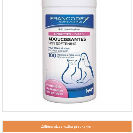
Zāliena aizsardzība pret kaķiem