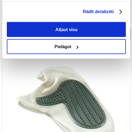
Rādīt detalizēti
Atļaut visu
Kaķu kažoka ķemme
Pielāgot