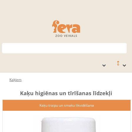
ZOO VEIKALS
0
Kaķiem
Kaķu higiēnas un tīrīšanas līdzekļi
Kaķu traipu un smaku likvidēšana