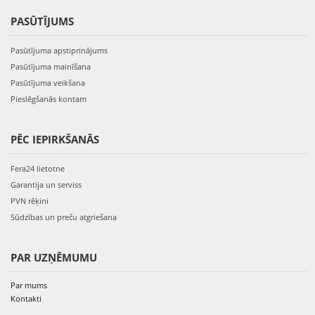
PASŪTĪJUMS
Pasūtījuma apstiprinājums
Pasūtījuma mainīšana
Pasūtījuma veikšana
Pieslēgšanās kontam
PĒC IEPIRKŠANĀS
Fera24 lietotne
Garantija un serviss
PVN rēķini
Sūdzības un preču atgriešana
PAR UZŅĒMUMU
Par mums
Kontakti