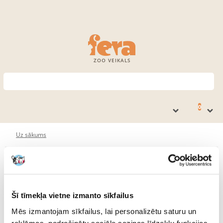
ZOO VEIKALS
0
Uz sākums
Jūsu grozs ir tukšs
Šī tīmekļa vietne izmanto sīkfailus
Mēs izmantojam sīkfailus, lai personalizētu saturu un
reklāmas, nodrošinātu sociālo saziņas līdzekļu funkcijas