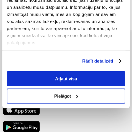
un analizētu mūsu datplūsmu. Informāciju par to, kā jūs
TURPINĀT IEPIRKŠANOS
izmantojat mūsu vietni, mēs arī kopīgojam ar saviem
sociālās saziņas līdzekļu, reklamēšanas un analīzes
partneriem, kuri to var apvienot ar citu informāciju, ko
viņiem sniedzat vai ko viņi apkopo, kad lietojat viņu
pakalpojumus.
PIRMS IEPIRKŠANĀS
PASŪTĪJUMS
Rādīt detalizēti
PĒC IEPIRKŠANĀS
Atļaut visu
PAR UZŅĒMUMU
Pielāgot