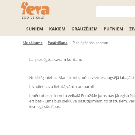
ZOO VEIKALS
SUŅIEM
KAĶIEM
GRAUZĒJIEM
PUTNIEM
ZI
Uz sākums
Pasūtīšana
Pieslēgšanās kontam
Lai pieslēgtos savam kontam:
Noklikšķiniet uz Mans konts mūsu vietnes augšējā labajā st
Ievadiet savu lietotājvārdu un paroli
Iepērkoties interneta veikalā Fera24.lv jums nav jāreģistrēja
ērtības - Jums būs piekļuve pasūtījumiem, to statusiem, varē
iesniegt sūdzības.