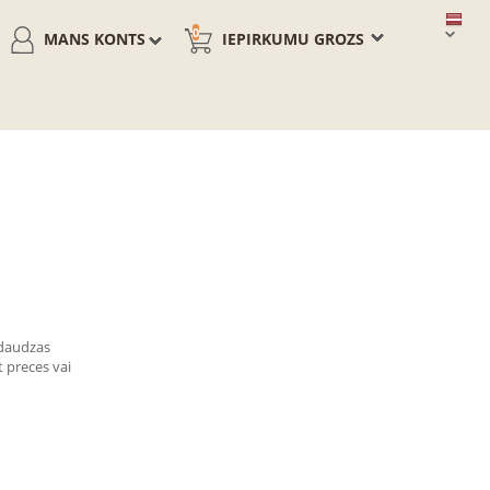
0
MANS KONTS
IEPIRKUMU GROZS
t daudzas
t preces vai