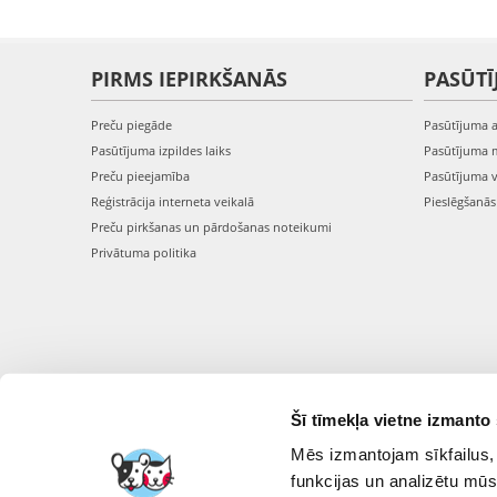
PIRMS IEPIRKŠANĀS
PASŪTĪ
Preču piegāde
Pasūtījuma 
Pasūtījuma izpildes laiks
Pasūtījuma 
Preču pieejamība
Pasūtījuma 
Reģistrācija interneta veikalā
Pieslēgšanā
Preču pirkšanas un pārdošanas noteikumi
Privātuma politika
Šī tīmekļa vietne izmanto 
Mēs izmantojam sīkfailus, 
funkcijas un analizētu mūs