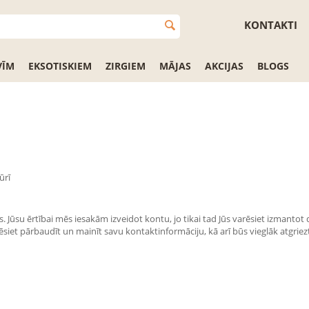
KONTAKTI
VĪM
EKSOTISKIEM
ZIRGIEM
MĀJAS
AKCIJAS
BLOGS
ūrī
s. Jūsu ērtībai mēs iesakām izveidot kontu, jo tikai tad Jūs varēsiet izmanto
siet pārbaudīt un mainīt savu kontaktinformāciju, kā arī būs vieglāk atgriez