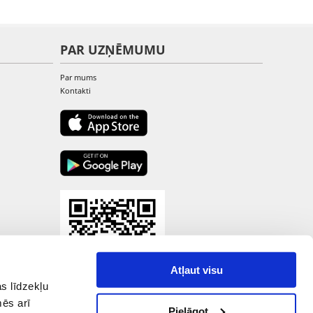
PAR UZŅĒMUMU
Par mums
Kontakti
Atļaut visu
s līdzekļu
mēs arī
Pielāgot