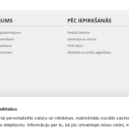
JUMS
PĒC IEPIRKŠANĀS
apstiprinājums
Fera24 lietotne
mainīšana
Garantija un serviss
veikšana
PVN rēķini
s kontam
Sūdzības un preču atgriešana
sīkfailus
lai personalizētu saturu un reklāmas, nodrošinātu sociālo saziņa
u datplūsmu. Informāciju par to, kā jūs izmantojat mūsu vietni, 