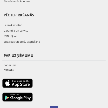
Pieslēgšanās kontam
PĒC IEPIRKŠANĀS
Fera24 lietotne
Garantija un serviss
PVN rēķini
Sūdzības un preču atgriešana
PAR UZŅĒMUMU
Par mums
Kontakti