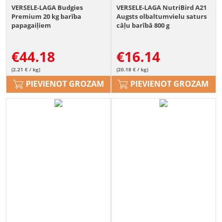
VERSELE-LAGA Budgies
VERSELE-LAGA NutriBird A21
Premium 20 kg barība
Augsts olbaltumvielu saturs
papagaiļiem
cāļu barībā 800 g
€
44.18
€
16.14
(2.21 € / kg)
(20.18 € / kg)
PIEVIENOT GROZAM
PIEVIENOT GROZAM