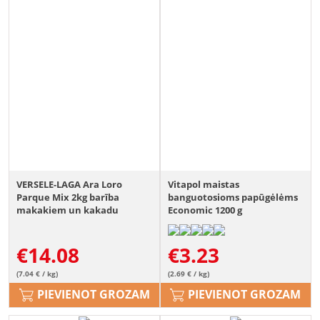
VERSELE-LAGA Ara Loro
Vitapol maistas
Parque Mix 2kg barība
banguotosioms papūgėlėms
makakiem un kakadu
Economic 1200 g
€
14.08
€
3.23
(7.04 € / kg)
(2.69 € / kg)
PIEVIENOT GROZAM
PIEVIENOT GROZAM