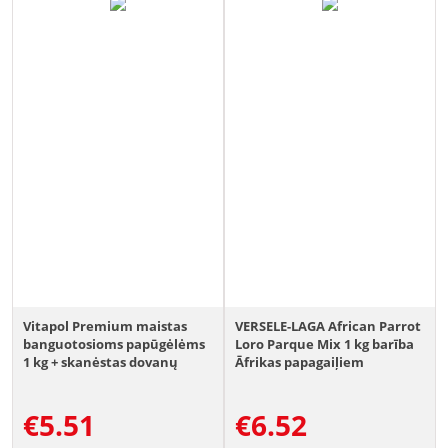
Vitapol Premium maistas
VERSELE-LAGA African Parrot
banguotosioms papūgėlėms
Loro Parque Mix 1 kg barība
1 kg + skanėstas dovanų
Āfrikas papagaiļiem
€
5.51
€
6.52