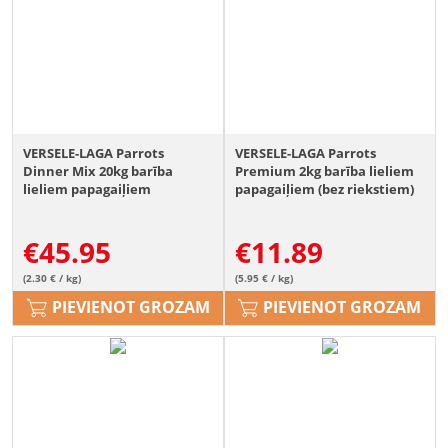
VERSELE-LAGA Parrots
VERSELE-LAGA Parrots
Dinner Mix 20kg barība
Premium 2kg barība lieliem
lieliem papagaiļiem
papagaiļiem (bez riekstiem)
€
45.95
€
11.89
(2.30 € / kg)
(5.95 € / kg)
PIEVIENOT GROZAM
PIEVIENOT GROZAM