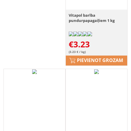
Vitapol barība
pundurpapagaiļiem 1 kg
€
3.23
(3.23 € / kg)
PIEVIENOT GROZAM