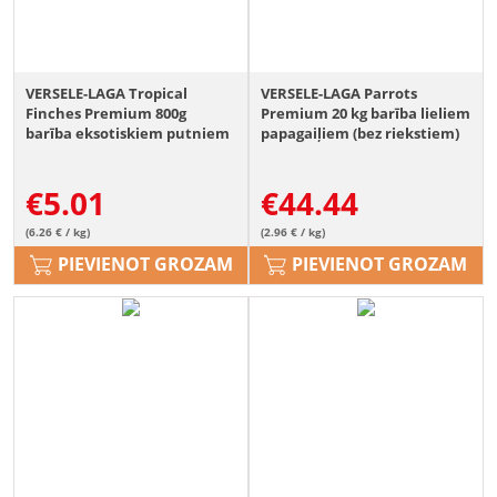
VERSELE-LAGA Tropical
VERSELE-LAGA Parrots
Finches Premium 800g
Premium 20 kg barība lieliem
barība eksotiskiem putniem
papagaiļiem (bez riekstiem)
€
5.01
€
44.44
(6.26 € / kg)
(2.96 € / kg)
PIEVIENOT GROZAM
PIEVIENOT GROZAM