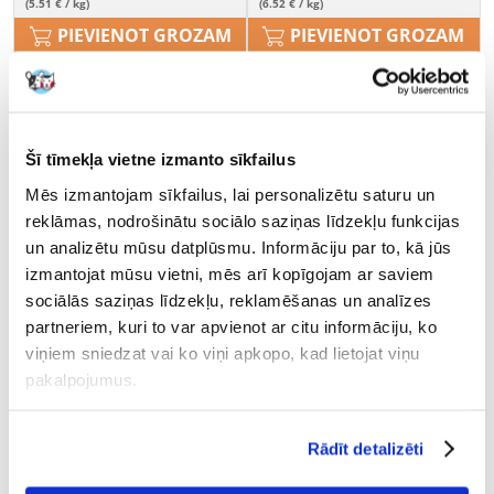
(5.51 € / kg)
(6.52 € / kg)
PIEVIENOT GROZAM
PIEVIENOT GROZAM
Šī tīmekļa vietne izmanto sīkfailus
Mēs izmantojam sīkfailus, lai personalizētu saturu un
reklāmas, nodrošinātu sociālo saziņas līdzekļu funkcijas
un analizētu mūsu datplūsmu. Informāciju par to, kā jūs
izmantojat mūsu vietni, mēs arī kopīgojam ar saviem
sociālās saziņas līdzekļu, reklamēšanas un analīzes
partneriem, kuri to var apvienot ar citu informāciju, ko
viņiem sniedzat vai ko viņi apkopo, kad lietojat viņu
pakalpojumus.
VITAPOL Dārzeņu cepumi
VERSELE-LAGA African Parrot
Rādīt detalizēti
papagaiļiem burciņā 240 g
Loro Parque Mix 15 kg barība
Āfrikas papagaiļiem