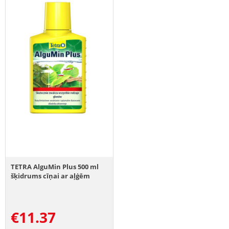
TETRA AlguMin Plus 500 ml
šķidrums cīņai ar aļģēm
€
11.37