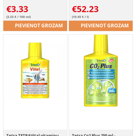
€
3.33
€
52.23
(3.33 € / 100 ml)
(10.45 € / l)
PIEVIENOT GROZAM
PIEVIENOT GROZAM
Tetra TETRAVital vitaminų
Tetra Co2 Plus 250 ml -