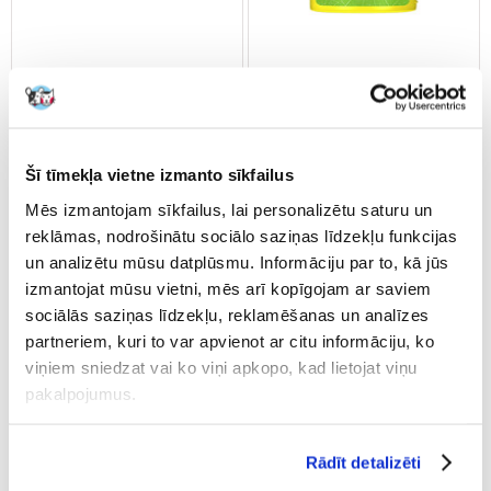
Tetra Plantamin 500 ml
TETRA PlantaMin 250ml
Mēslojums akvārija augiem -
Šī tīmekļa vietne izmanto sīkfailus
veicina floras augšanu
Mēs izmantojam sīkfailus, lai personalizētu saturu un
reklāmas, nodrošinātu sociālo saziņas līdzekļu funkcijas
€
12.64
€
7.53
un analizētu mūsu datplūsmu. Informāciju par to, kā jūs
(2.53 € / 100 ml)
(3.01 € / 100 ml)
izmantojat mūsu vietni, mēs arī kopīgojam ar saviem
sociālās saziņas līdzekļu, reklamēšanas un analīzes
PIEVIENOT GROZAM
PIEVIENOT GROZAM
partneriem, kuri to var apvienot ar citu informāciju, ko
viņiem sniedzat vai ko viņi apkopo, kad lietojat viņu
pakalpojumus.
Rādīt detalizēti