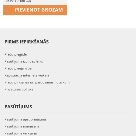
(2.27 € / 100 ml)
PIEVIENOT GROZAM
PIRMS IEPIRKŠANĀS
Preču piegāde
Pasūtījuma izpildes laiks
Preču pieejamība
Reģistrācija interneta veikalā
Preču pirkšanas un pārdošanas noteikumi
Privātuma politika
PASŪTĪJUMS
Pasūtījuma apstiprinājums
Pasūtījuma mainīšana
Pasūtījuma veikšana