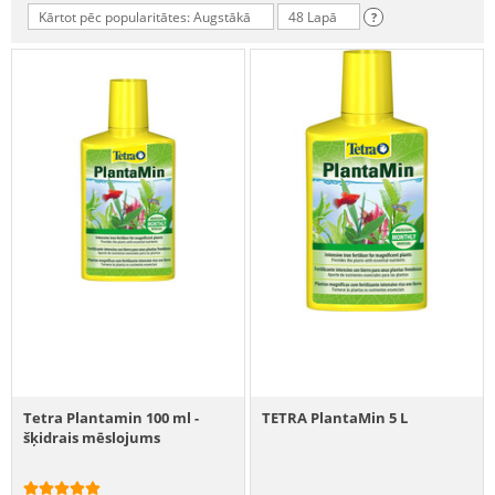
Kārtot pēc popularitātes: Augstākā
48 Lapā
?
Tetra Plantamin 100 ml -
TETRA PlantaMin 5 L
šķidrais mēslojums