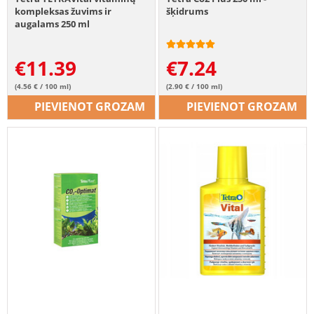
kompleksas žuvims ir
šķidrums
augalams 250 ml
€
11.39
€
7.24
(4.56 € / 100 ml)
(2.90 € / 100 ml)
PIEVIENOT GROZAM
PIEVIENOT GROZAM