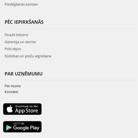
Pieslēgšanās kontam
PĒC IEPIRKŠANĀS
Fera24 lietotne
Garantija un serviss
PVN rēķini
Sūdzības un preču atgriešana
PAR UZŅĒMUMU
Par mums
Kontakti