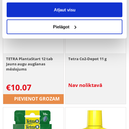
Atļaut visu
Pielāgot
TETRA PlantaStart 12 tab
Tetra Co2-Depot 11 g
Jauns augu augšanas
mēslojums
€
10.07
Nav noliktavā
PIEVIENOT GROZAM