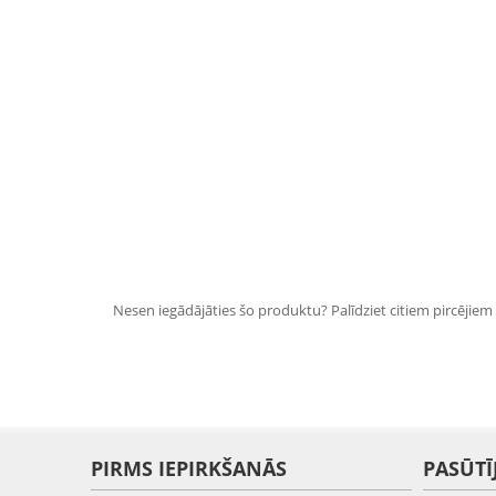
Nesen iegādājāties šo produktu? Palīdziet citiem pircējiem i
PIRMS IEPIRKŠANĀS
PASŪTĪ