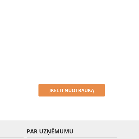
ĮKELTI NUOTRAUKĄ
PAR UZŅĒMUMU