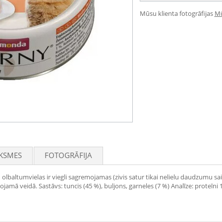
Mūsu klienta fotogrāfijas
Mū
KSMES
FOTOGRĀFIJA
u olbaltumvielas ir viegli sagremojamas (zivis satur tikai nelielu daudzumu sai
amā veidā. Sastāvs: tuncis (45 %), buljons, garneles (7 %) Analīze: proteīni 12