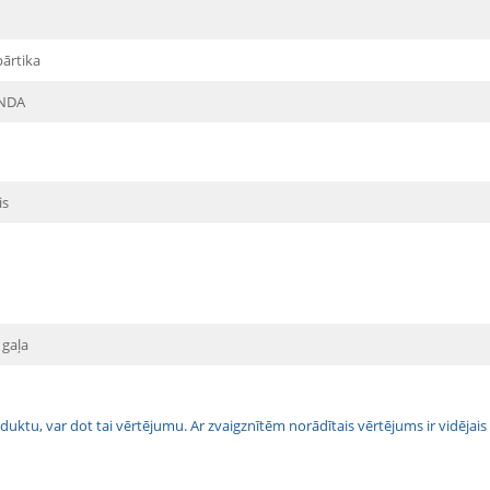
pārtika
NDA
is
 gaļa
 produktu, var dot tai vērtējumu. Ar zvaigznītēm norādītais vērtējums ir vidē