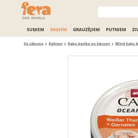
ZOO VEIKALS
SUŅIEM
KAĶIEM
GRAUZĒJIEM
PUTNIEM
ZI
Uz sākums
Kaķiem
Kaķu barība un kārumi
Mitrā kaķu 