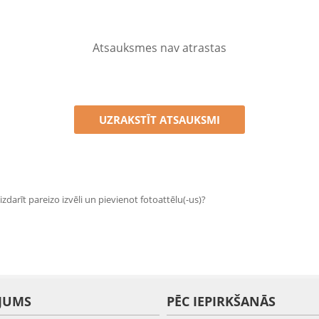
Atsauksmes nav atrastas
UZRAKSTĪT ATSAUKSMI
zdarīt pareizo izvēli un pievienot fotoattēlu(-us)?
JUMS
PĒC IEPIRKŠANĀS