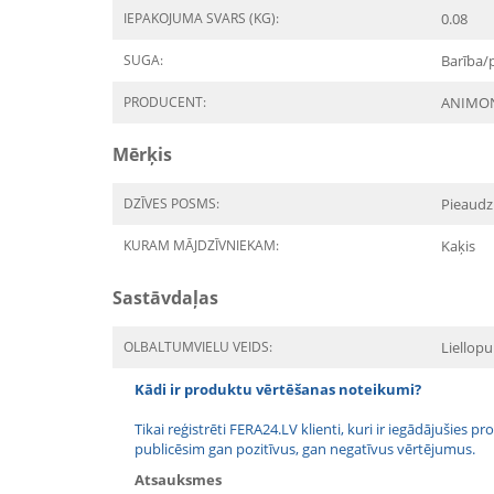
IEPAKOJUMA SVARS (KG):
0.08
SUGA:
Barība/
PRODUCENT:
ANIMO
Mērķis
DZĪVES POSMS:
Pieaudz
KURAM MĀJDZĪVNIEKAM:
Kaķis
Sastāvdaļas
OLBALTUMVIELU VEIDS:
Liellopu
Kādi ir produktu vērtēšanas noteikumi?
Tikai reģistrēti FERA24.LV klienti, kuri ir iegādājušies
publicēsim gan pozitīvus, gan negatīvus vērtējumus.
Atsauksmes