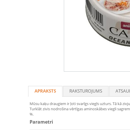
APRAKSTS
RAKSTUROJUMS
ATSAU
Mūsu kaķu draugiem ir ļoti svarīgs viegls uzturs. Tā kā zivj
Turklāt zivis nodrošina vērtīgas aminoskābes viegli sagremoj
%.
Parametri