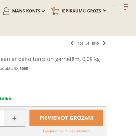
0
MANS KONTS
IEPIRKUMU GROZS
106
of
1910
an ar balto tunci un garnelēm, 0,08 kg
odukta ID:
1668
LAIKĀ.
+
PIEVIENOT GROZAM
Pievienot vēlmju sarakstam