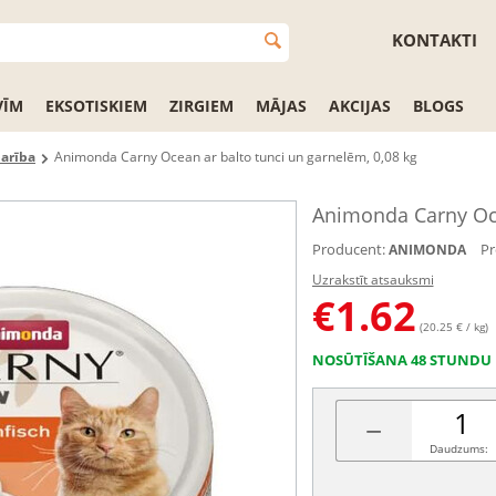
KONTAKTI
VĪM
EKSOTISKIEM
ZIRGIEM
MĀJAS
AKCIJAS
BLOGS
barība
Animonda Carny Ocean ar balto tunci un garnelēm, 0,08 kg
Animonda Carny Oce
Producent:
Pr
ANIMONDA
Uzrakstīt atsauksmi
€
1.62
(20.25 € / kg)
NOSŪTĪŠANA 48 STUNDU 
−
Daudzums: