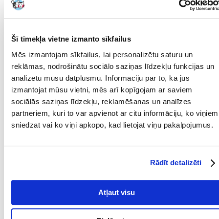
mitrums: 81,0%
Taurīns: 0,6 g / kg
Šī tīmekļa vietne izmanto sīkfailus
Metaboliskā enerģija: 0,38 MJ/100 g
Mēs izmantojam sīkfailus, lai personalizētu saturu un
Parametri
reklāmas, nodrošinātu sociālo saziņas līdzekļu funkcijas un
analizētu mūsu datplūsmu. Informāciju par to, kā jūs
IEPAKOJUMA SVARS
0.1
izmantojat mūsu vietni, mēs arī kopīgojam ar saviem
(KG):
sociālās saziņas līdzekļu, reklamēšanas un analīzes
SUGA:
Barība/pārtika
partneriem, kuri to var apvienot ar citu informāciju, ko viņiem
sniedzat vai ko viņi apkopo, kad lietojat viņu pakalpojumus.
PRODUCENT:
ANIMONDA
Mērķis
Rādīt detalizēti
DZĪVES POSMS:
Visi
Atļaut visu
KURAM
Kaķis
MĀJDZĪVNIEKAM: