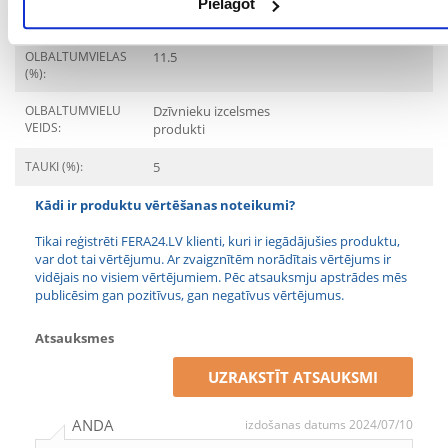
Pielāgot
Sastāvdaļas
OLBALTUMVIELAS
11.5
(%):
OLBALTUMVIELU
Dzīvnieku izcelsmes
VEIDS:
produkti
TAUKI (%):
5
Kādi ir produktu vērtēšanas noteikumi?
Tikai reģistrēti FERA24.LV klienti, kuri ir iegādājušies produktu,
var dot tai vērtējumu. Ar zvaigznītēm norādītais vērtējums ir
vidējais no visiem vērtējumiem. Pēc atsauksmju apstrādes mēs
publicēsim gan pozitīvus, gan negatīvus vērtējumus.
Atsauksmes
UZRAKSTĪT ATSAUKSMI
ANDA
izdošanas datums 2024/07/10