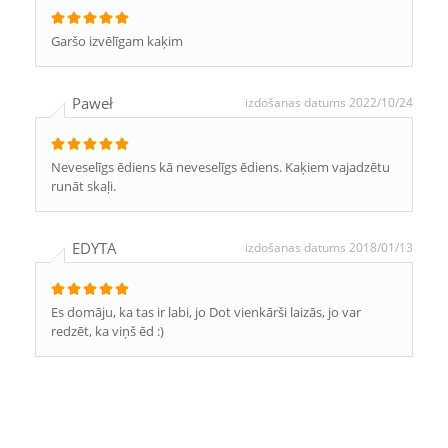
Garšo izvēlīgam kaķim
Paweł
izdošanas datums 2022/10/24
Neveselīgs ēdiens kā neveselīgs ēdiens. Kaķiem vajadzētu
runāt skaļi.
EDYTA
izdošanas datums 2018/01/13
Es domāju, ka tas ir labi, jo Dot vienkārši laizās, jo var
redzēt, ka viņš ēd :)