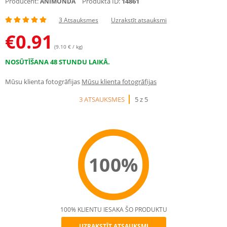
Producent:
Produkta ID:
14861
ANIMONDA
3 Atsauksmes
Uzrakstīt atsauksmi
€
0.91
(9.10 € / kg)
NOSŪTĪŠANA 48 STUNDU LAIKĀ.
Mūsu klienta fotogrāfijas
Mūsu klienta fotogrāfijas
3 ATSAUKSMES
5 z 5
100%
100% KLIENTU IESAKA ŠO PRODUKTU
UZRAKSTĪT ATSAUKSMI