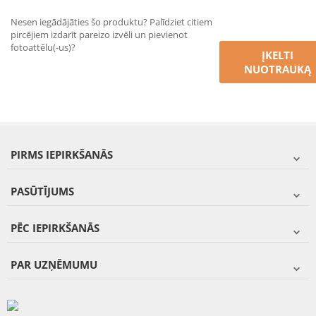
Nesen iegādājāties šo produktu? Palīdziet citiem
pircējiem izdarīt pareizo izvēli un pievienot
fotoattēlu(-us)?
ĮKELTI
NUOTRAUKĄ
PIRMS IEPIRKŠANĀS
PASŪTĪJUMS
PĒC IEPIRKŠANĀS
PAR UZŅĒMUMU