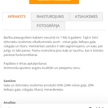
Recommend
APRAKSTS
RAKSTUROJUMS
ATSAUKSMES
FOTOGRĀFIJA
Barība pieaugušiem kaķiem vecumā no 1 līdz 6 gadiem. Tajā ir četri
dzīvnieku izcelsmes olbaltumvielu avoti - vistas gaļa, liellopu gaļa,
cūkgaļa un tītars. Vienkāršais sastāvs ir labi sagremojams, un kaķi, pat
jutīgi, to labi panes. Pasta nodrošina jūsu kaķi ar taurīnu, kas ir būtisks
pareizai funkcionēšanai.
Paplātes ir ērtas apkalpošanai.
Animonda apvieno augstu kvalitāti un pieejamu cenu.
Sastāvs:
Gaļa un dzīvnieku izcelsmes produkti 65% (24% vistas gaļa, 20%
liellopu gaļa, cūkgaļa, tītars), minerālvielas.
Analīze:
Olbaltumvielas: 11,0%, tauki: 5,0%, šķiedrvielas: 0,3%, minerālsāļi: 1,6%,