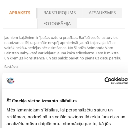
Recommend
APRAKSTS
RAKSTUROJUMS
ATSAUKSMES
FOTOGRĀFIJA
Jauniem kaķēniem ir īpašas uztura prasības. Barībā esošo uzturvielu
daudzuma dēļ kaķa māte nespēj apmierināt jaunā kaķa vajadzības
vairāk nekā 4 nedēļas pēc dzimšanas. No šī brīža Animonda Vom
Feinsten Baby-Paté var iekļaut jaunā kaķa ēdienkartē. Tam ir mīksta
un krēmīga konsistence, un tas palīdz pāriet no piena uz cietu pārtiku.
Sastāvs:
gaļa un dzīvnieku izcelsmes produkti, zivis un zivju izcelsmes produkti,
minerālvielas.
Piedevas:
Šī tīmekļa vietne izmanto sīkfailus
Uztura bagātinātāji:
Mēs izmantojam sīkfailus, lai personalizētu saturu un
D3 vitamīns (200 SV/kg), jods (0,1 mg/kg), varš (0,5 mg/kg), mangāns
reklāmas, nodrošinātu sociālo saziņas līdzekļu funkcijas un
(1,4 mg/kg), cinks (5,7 mg/kg).
analizētu mūsu datplūsmu. Informāciju par to, kā jūs
Parametri