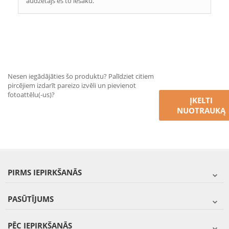
audzētājs es to iesaku.
Nesen iegādājāties šo produktu? Palīdziet citiem
pircējiem izdarīt pareizo izvēli un pievienot
fotoattēlu(-us)?
ĮKELTI
NUOTRAUKĄ
PIRMS IEPIRKŠANĀS
PASŪTĪJUMS
PĒC IEPIRKŠANĀS