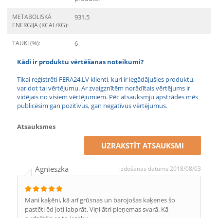
METABOLISKĀ
931.5
ENERĢIJA (KCAL/KG):
TAUKI (%):
6
Kādi ir produktu vērtēšanas noteikumi?
Tikai reģistrēti FERA24.LV klienti, kuri ir iegādājušies produktu,
var dot tai vērtējumu. Ar zvaigznītēm norādītais vērtējums ir
vidējais no visiem vērtējumiem. Pēc atsauksmju apstrādes mēs
publicēsim gan pozitīvus, gan negatīvus vērtējumus.
Atsauksmes
UZRAKSTĪT ATSAUKSMI
Agnieszka
izdošanas datums 2018/08/03
Mani kaķēni, kā arī grūsnas un barojošas kaķenes šo
pastēti ēd ļoti labprāt. Viņi ātri pieņemas svarā. Kā