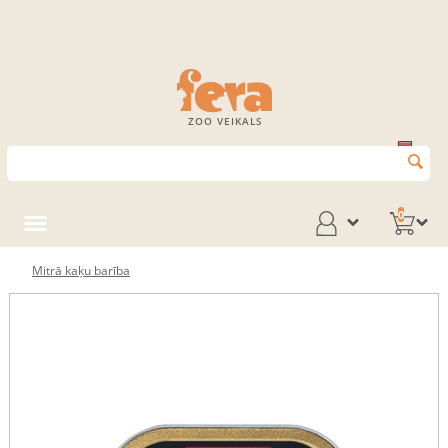
ZOO VEIKALS
0
Mitrā kaķu barība