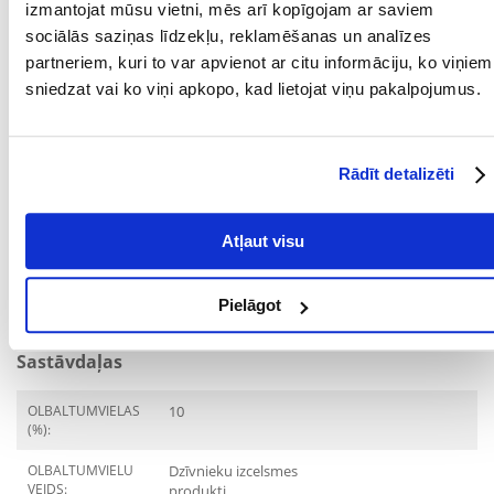
izmantojat mūsu vietni, mēs arī kopīgojam ar saviem
sociālās saziņas līdzekļu, reklamēšanas un analīzes
IEPAKOJUMA SVARS
0.085
partneriem, kuri to var apvienot ar citu informāciju, ko viņiem
(KG):
sniedzat vai ko viņi apkopo, kad lietojat viņu pakalpojumus.
SUGA:
Barība/pārtika
PRODUCENT:
ANIMONDA
Rādīt detalizēti
Mērķis
Atļaut visu
DZĪVES POSMS:
Jaunākais
KURAM
Kaķis
Pielāgot
MĀJDZĪVNIEKAM:
Sastāvdaļas
OLBALTUMVIELAS
10
(%):
OLBALTUMVIELU
Dzīvnieku izcelsmes
VEIDS:
produkti