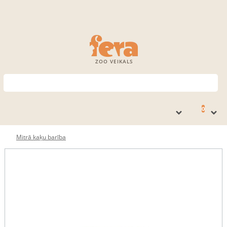
ZOO VEIKALS
0
Mitrā kaķu barība