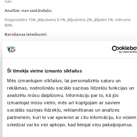
nav:
Analīze: nav sastāvdaļu:
Kopproteīns 15%, jēlpulveris 0,1%, jēlpulveris 2%, jēlpelni 1%, mitrums
80%.
Barošanas ieteikumi:
Kaķa svars daudzums dienā
līdz 3 kg 1 kārba
3-5 kg 2 kārbas
virs 5 kg 3 kārbas
Šī tīmekļa vietne izmanto sīkfailus
Nodrošiniet kaķim pastāvīgu piekļuvi svaigam ūdenim.
Mēs izmantojam sīkfailus, lai personalizētu saturu un
Parametri
reklāmas, nodrošinātu sociālo saziņas līdzekļu funkcijas un
analizētu mūsu datplūsmu. Informāciju par to, kā jūs
IEPAKOJUMA SVARS
0.7
(KG):
izmantojat mūsu vietni, mēs arī kopīgojam ar saviem
sociālās saziņas līdzekļu, reklamēšanas un analīzes
SUGA:
Barība/pārtika
partneriem, kuri to var apvienot ar citu informāciju, ko viņiem
sniedzat vai ko viņi apkopo, kad lietojat viņu pakalpojumus.
PRODUCENT:
APPLAWS