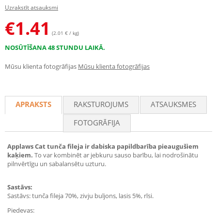
Uzrakstīt atsauksmi
€
1.41
(2.01 € / kg)
NOSŪTĪŠANA 48 STUNDU LAIKĀ.
Mūsu klienta fotogrāfijas
Mūsu klienta fotogrāfijas
APRAKSTS
RAKSTUROJUMS
ATSAUKSMES
FOTOGRĀFIJA
Applaws Cat tunča fileja ir dabiska papildbarība pieaugušiem
kaķiem.
To var kombinēt ar jebkuru sauso barību, lai nodrošinātu
pilnvērtīgu un sabalansētu uzturu.
Sastāvs:
Sastāvs: tunča fileja 70%, zivju buljons, lasis 5%, rīsi.
Piedevas: