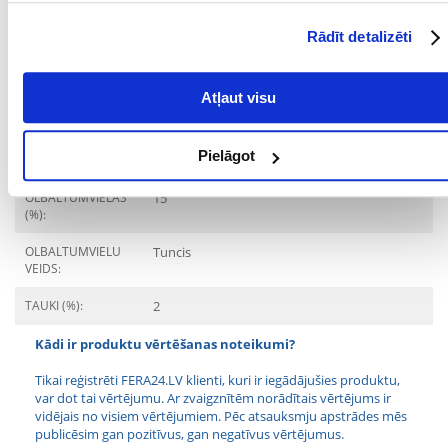
Mērķis
Rādīt detalizēti
DZĪVES POSMS:
Pieaudzis
KURAM
Kaķis
Atļaut visu
MĀJDZĪVNIEKAM:
Sastāvdaļas
Pielāgot
OLBALTUMVIELAS
15
(%):
OLBALTUMVIELU
Tuncis
VEIDS:
TAUKI (%):
2
Kādi ir produktu vērtēšanas noteikumi?
Tikai reģistrēti FERA24.LV klienti, kuri ir iegādājušies produktu,
var dot tai vērtējumu. Ar zvaigznītēm norādītais vērtējums ir
vidējais no visiem vērtējumiem. Pēc atsauksmju apstrādes mēs
publicēsim gan pozitīvus, gan negatīvus vērtējumus.