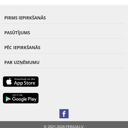
PIRMS IEPIRKŠANĀS
PASŪTĪJUMS
PĒC IEPIRKŠANĀS
PAR UZŅĒMUMU
© 2021-2026 FERA24.LV.