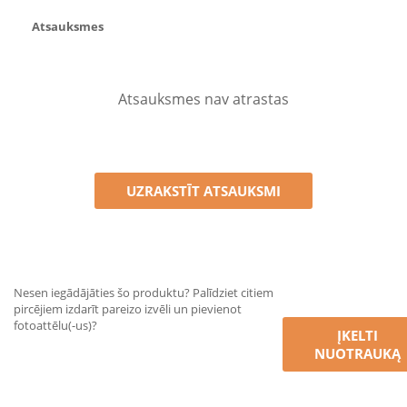
Atsauksmes
Atsauksmes nav atrastas
UZRAKSTĪT ATSAUKSMI
Nesen iegādājāties šo produktu? Palīdziet citiem
pircējiem izdarīt pareizo izvēli un pievienot
fotoattēlu(-us)?
ĮKELTI
NUOTRAUKĄ