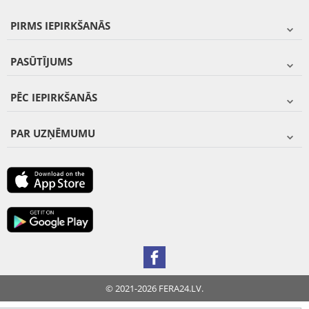
PIRMS IEPIRKŠANĀS
PASŪTĪJUMS
PĒC IEPIRKŠANĀS
PAR UZŅĒMUMU
© 2021-2026 FERA24.LV.