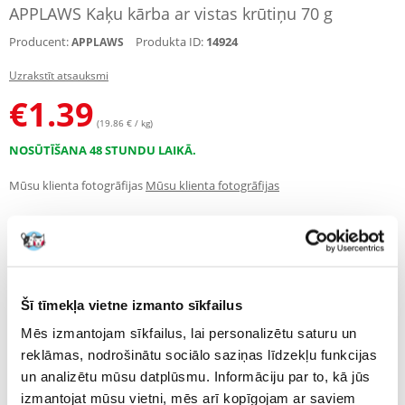
APPLAWS Kaķu kārba ar vistas krūtiņu 70 g
Producent:
Produkta ID:
14924
APPLAWS
Uzrakstīt atsauksmi
€
1.39
(19.86 € / kg)
NOSŪTĪŠANA 48 STUNDU LAIKĀ.
Mūsu klienta fotogrāfijas
Mūsu klienta fotogrāfijas
Apraksts
Applaws premium šķirnes kaķu barība ir pieejama 9 dažādu garšu
Šī tīmekļa vietne izmanto sīkfailus
konservos
Mēs izmantojam sīkfailus, lai personalizētu saturu un
Applaws kaķu konservu barība piedāvā visaugstāko kvalitāti tirgū.
Konservēs ir tikai gaļas gabaliņi no vistas krūtiņas vai tunča filejas ar
reklāmas, nodrošinātu sociālo saziņas līdzekļu funkcijas
nelielu rīsu piedevu un garšīgām piedevām, piemēram, ķirbjiem, sieru un
un analizētu mūsu datplūsmu. Informāciju par to, kā jūs
garnelēm.
izmantojat mūsu vietni, mēs arī kopīgojam ar saviem
Skārdenēs nav konservantu vai citu piedevu. Tā ir lielisks papildinājums