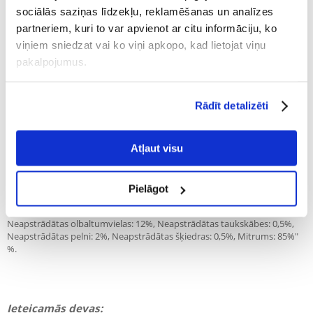
Applaws sausajai, augstas enerģētiskās vērtības barībai, kas nodrošina
sociālās saziņas līdzekļu, reklamēšanas un analīzes
dabisku un veselīgu uzturu jūsu kaķiem.Šajā klāstā ir astoņu garšu
partneriem, kuri to var apvienot ar citu informāciju, ko
barība 70 g un 156 g konservu kārbās un kaķēnu barība 70 g konservu
viņiem sniedzat vai ko viņi apkopo, kad lietojat viņu
kārbā.
pakalpojumus.
Applaws Chicken ir 100% dabīga papildbarība kaķiem, kas satur tikai
turpmāk uzskaitītās sastāvdaļas, kuras ir dabīgs un pilnvērtīgs barības
komplekts kaķiem.
Rādīt detalizēti
Atļaut visu
Sastāvs:
50% vistas krūtiņa, 43% putnu buljons, 7% rīsi
Pielāgot
Sastāva analīze:
Neapstrādātas olbaltumvielas: 12%, Neapstrādātas taukskābes: 0,5%,
Neapstrādātas pelni: 2%, Neapstrādātas šķiedras: 0,5%, Mitrums: 85%"
%.
Ieteicamās devas: